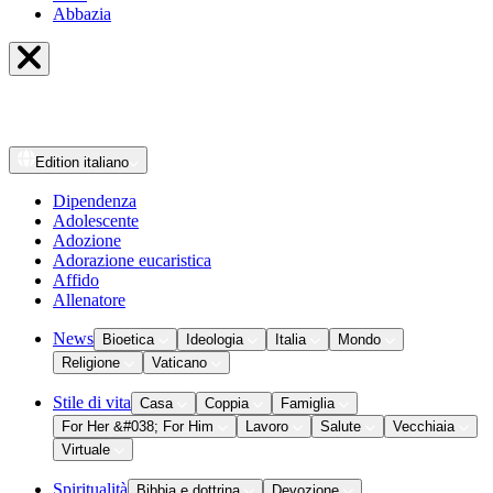
Abbazia
Edition
italiano
Dipendenza
Adolescente
Adozione
Adorazione eucaristica
Affido
Allenatore
News
Bioetica
Ideologia
Italia
Mondo
Religione
Vaticano
Stile di vita
Casa
Coppia
Famiglia
For Her &#038; For Him
Lavoro
Salute
Vecchiaia
Virtuale
Spiritualità
Bibbia e dottrina
Devozione