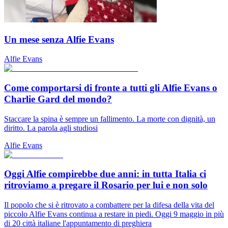
Un mese senza Alfie Evans
Alfie Evans
Come comportarsi di fronte a tutti gli Alfie Evans o
Charlie Gard del mondo?
Staccare la spina è sempre un fallimento. La morte con dignità, un
diritto. La parola agli studiosi
Alfie Evans
Oggi Alfie compirebbe due anni: in tutta Italia ci
ritroviamo a pregare il Rosario per lui e non solo
Il popolo che si è ritrovato a combattere per la difesa della vita del
piccolo Alfie Evans continua a restare in piedi. Oggi 9 maggio in più
di 20 città italiane l'appuntamento di preghiera