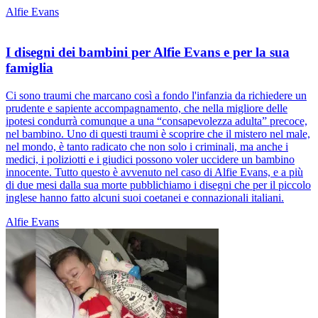
Alfie Evans
I disegni dei bambini per Alfie Evans e per la sua
famiglia
Ci sono traumi che marcano così a fondo l'infanzia da richiedere un
prudente e sapiente accompagnamento, che nella migliore delle
ipotesi condurrà comunque a una “consapevolezza adulta” precoce,
nel bambino. Uno di questi traumi è scoprire che il mistero nel male,
nel mondo, è tanto radicato che non solo i criminali, ma anche i
medici, i poliziotti e i giudici possono voler uccidere un bambino
innocente. Tutto questo è avvenuto nel caso di Alfie Evans, e a più
di due mesi dalla sua morte pubblichiamo i disegni che per il piccolo
inglese hanno fatto alcuni suoi coetanei e connazionali italiani.
Alfie Evans