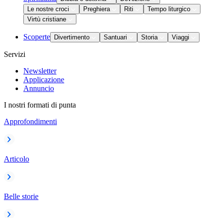
Le nostre croci
Preghiera
Riti
Tempo liturgico
Virtù cristiane
Scoperte
Divertimento
Santuari
Storia
Viaggi
Servizi
Newsletter
Applicazione
Annuncio
I nostri formati di punta
Approfondimenti
Articolo
Belle storie