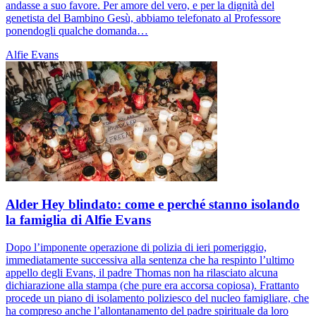
andasse a suo favore. Per amore del vero, e per la dignità del
genetista del Bambino Gesù, abbiamo telefonato al Professore
ponendogli qualche domanda…
Alfie Evans
Alder Hey blindato: come e perché stanno isolando
la famiglia di Alfie Evans
Dopo l’imponente operazione di polizia di ieri pomeriggio,
immediatamente successiva alla sentenza che ha respinto l’ultimo
appello degli Evans, il padre Thomas non ha rilasciato alcuna
dichiarazione alla stampa (che pure era accorsa copiosa). Frattanto
procede un piano di isolamento poliziesco del nucleo famigliare, che
ha compreso anche l’allontanamento del padre spirituale da loro