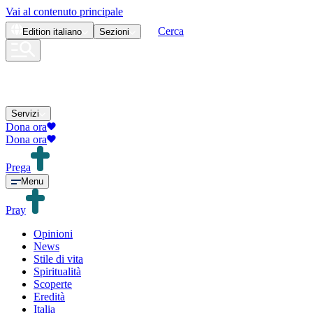
Vai al contenuto principale
Cerca
Edition
italiano
Sezioni
Servizi
Dona ora
Dona ora
Prega
Menu
Pray
Opinioni
News
Stile di vita
Spiritualità
Scoperte
Eredità
Italia