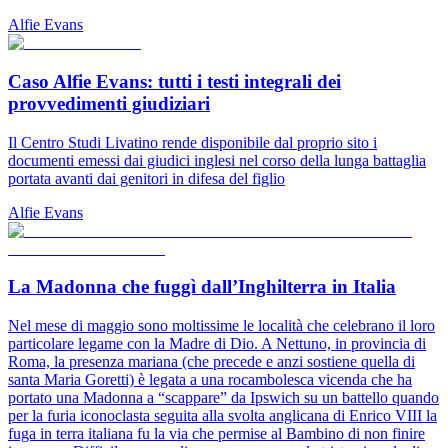
Alfie Evans
Caso Alfie Evans: tutti i testi integrali dei
provvedimenti giudiziari
Il Centro Studi Livatino rende disponibile dal proprio sito i
documenti emessi dai giudici inglesi nel corso della lunga battaglia
portata avanti dai genitori in difesa del figlio
Alfie Evans
La Madonna che fuggì dall’Inghilterra in Italia
Nel mese di maggio sono moltissime le località che celebrano il loro
particolare legame con la Madre di Dio. A Nettuno, in provincia di
Roma, la presenza mariana (che precede e anzi sostiene quella di
santa Maria Goretti) è legata a una rocambolesca vicenda che ha
portato una Madonna a “scappare” da Ipswich su un battello quando
per la furia iconoclasta seguita alla svolta anglicana di Enrico VIII la
fuga in terra italiana fu la via che permise al Bambino di non finire