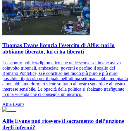
Thomas Evans licenzia l’esercito di Alfie: noi lo
abbiamo liberato, lui ci ha liberati
Lo scontro politico-diplomatico che nelle scorse settimane aveva
coinvolto tribunali, ambasciate, governi e perfino il soglio del
Romano Pontefice, si è concluso nel modo più puro e più duro
possibile: il piccolo per il quale nell’ultima settimana abbiamo pianto
e non abbiamo dormito viene sottratto al nostro sguardo e al nostro
interesse sensibile. Le opacità della politica si sbalzano trasfigurate
in una vicenda che ci consegna un incarico.
Alfie Evans
Alfie Evans può ricevere il sacramento dell’unzione
degli infermi?