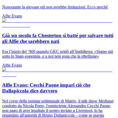
Nonostante la giovane età non avrebbe limitazioni. Ecco perché
Alfie Evans
Già un secolo fa Chesterton si batté per salvare tutti
gli Alfie che sarebbero nati
Era l’inizio del ‘900 quando GKC gridò all’Inghilterra: «Siamo già
sotto lo Stato eugenista, e a noi non resta che la ribellione»
Alfie Evans
Alfie Evans: Cecchi Paone impari ciò che
Dallapiccola dice davvero
Nel corso della puntata settimanale di Matrix, il talk show Mediaset
condotto da Nicola Porro, l'onnisciente Alessandro Cecchi Paone,
non pago di aver insultato il nostro inviato a Liverpool, lo ha
rimandato all'autorità di Bruno Dallapiccola – come se questa