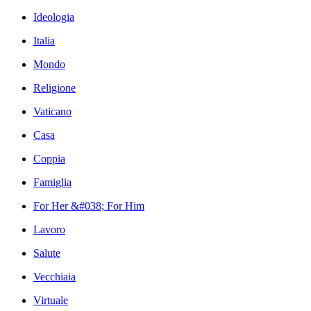
Ideologia
Italia
Mondo
Religione
Vaticano
Casa
Coppia
Famiglia
For Her &#038; For Him
Lavoro
Salute
Vecchiaia
Virtuale