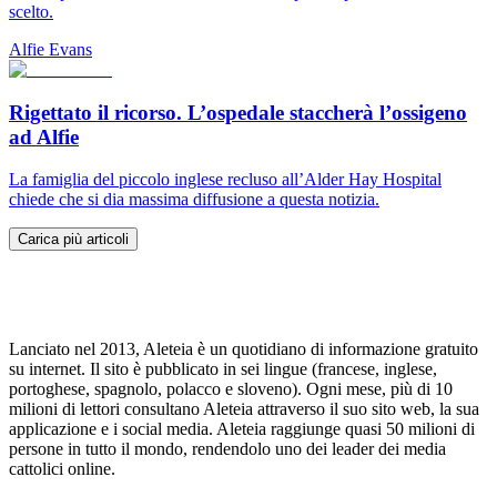
scelto.
Alfie Evans
Rigettato il ricorso. L’ospedale staccherà l’ossigeno
ad Alfie
La famiglia del piccolo inglese recluso all’Alder Hay Hospital
chiede che si dia massima diffusione a questa notizia.
Carica più articoli
Lanciato nel 2013, Aleteia è un quotidiano di informazione gratuito
su internet. Il sito è pubblicato in sei lingue (francese, inglese,
portoghese, spagnolo, polacco e sloveno). Ogni mese, più di 10
milioni di lettori consultano Aleteia attraverso il suo sito web, la sua
applicazione e i social media. Aleteia raggiunge quasi 50 milioni di
persone in tutto il mondo, rendendolo uno dei leader dei media
cattolici online.