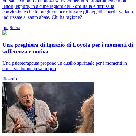
«È sant’Antonio di Padova!», risponderanno probabilmente molti
lettori; eppure, in alcune regioni del Nord Italia è diffusa la
convinzione che le preghiere per ritrovare gli oggetti smarriti vadano
indirizzate al santo abate. Chi ha ragione?
preghiera
Una preghiera di Ignazio di Loyola per i momenti di
sofferenza emotiva
Una psicoterapeuta propone un ausilio spirituale per i momenti in
cui la solitudine pesa troppo
filosofo