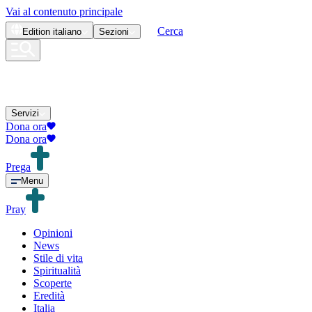
Vai al contenuto principale
Cerca
Edition
italiano
Sezioni
Servizi
Dona ora
Dona ora
Prega
Menu
Pray
Opinioni
News
Stile di vita
Spiritualità
Scoperte
Eredità
Italia