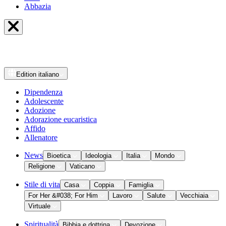
Abbazia
Edition
italiano
Dipendenza
Adolescente
Adozione
Adorazione eucaristica
Affido
Allenatore
News
Bioetica
Ideologia
Italia
Mondo
Religione
Vaticano
Stile di vita
Casa
Coppia
Famiglia
For Her &#038; For Him
Lavoro
Salute
Vecchiaia
Virtuale
Spiritualità
Bibbia e dottrina
Devozione