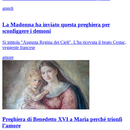
angeli
La Madonna ha inviato questa preghiera per
sconfiggere i demoni
Si intitola "Augusta Regina dei Cieli". L'ha ricevuta il beato Cestac,
veggente francese
amore
Preghiera di Benedetto XVI a Maria perché trionfi
l’amore