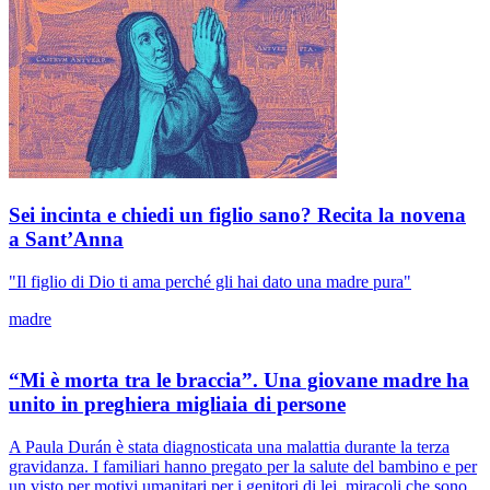
Sei incinta e chiedi un figlio sano? Recita la novena
a Sant’Anna
"Il figlio di Dio ti ama perché gli hai dato una madre pura"
madre
“Mi è morta tra le braccia”. Una giovane madre ha
unito in preghiera migliaia di persone
A Paula Durán è stata diagnosticata una malattia durante la terza
gravidanza. I familiari hanno pregato per la salute del bambino e per
un visto per motivi umanitari per i genitori di lei, miracoli che sono