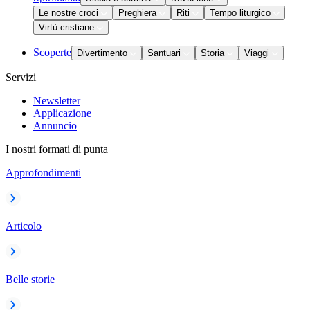
Le nostre croci
Preghiera
Riti
Tempo liturgico
Virtù cristiane
Scoperte
Divertimento
Santuari
Storia
Viaggi
Servizi
Newsletter
Applicazione
Annuncio
I nostri formati di punta
Approfondimenti
Articolo
Belle storie