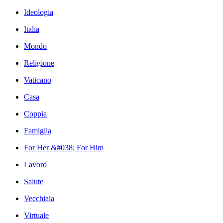
Ideologia
Italia
Mondo
Religione
Vaticano
Casa
Coppia
Famiglia
For Her &#038; For Him
Lavoro
Salute
Vecchiaia
Virtuale