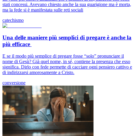
stati concessi. Avevano chiesto anche la sua guarigione ma è morta,
ma la fede si è manifestata sulle reti sociali
catechismo
Una delle maniere più semplici di pregare è anche la
più efficace
E se il modo più semplice di pregare fosse “solo” pronunciare il
nome di Gesù? Già quel nome, in sé, contiene la presenza che esso
significa. Dirlo con fede permette di cacciare ogni pensiero cattivo e
di indirizzarsi amorosamente a Cristo.
conversione