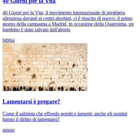
40 Giorni per la Vita
40 Giorni per la Vita, il movimento internazionale di preghiera
silenziosa davanti ai centri abortisti, ci è riuscito di nuovo: il primo
giorno della campagna a Madrid, in occasione della Quaresima, un
bambino è stato salvato dall'aborto
bibbia
Lamentarsi è pregare?
Come il salmista che effonde gemiti e lamenti, anche gli uomini
hanno il diritto di lamentarsi?
amore