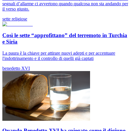
segnali d’allarme ci avvertono quando qualcosa non sta andando per
il verso giusto.
sette religiose
Così le sette “approfittano” del terremoto in Turchia
e Siria
La paura è la chiave per attirare nuovi adepti e per accentuare
l'indottrinamento e il controllo di quelli già captati
benedetto XVI
Quando Benedetto XVI ha spiegato come il digiuno