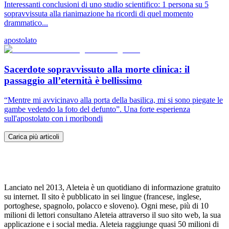
Interessanti conclusioni di uno studio scientifico: 1 persona su 5
sopravvissuta alla rianimazione ha ricordi di quel momento
drammatico...
apostolato
Sacerdote sopravvissuto alla morte clinica: il
passaggio all’eternità è bellissimo
“Mentre mi avvicinavo alla porta della basilica, mi si sono piegate le
gambe vedendo la foto del defunto”. Una forte esperienza
sull'apostolato con i moribondi
Carica più articoli
Lanciato nel 2013, Aleteia è un quotidiano di informazione gratuito
su internet. Il sito è pubblicato in sei lingue (francese, inglese,
portoghese, spagnolo, polacco e sloveno). Ogni mese, più di 10
milioni di lettori consultano Aleteia attraverso il suo sito web, la sua
applicazione e i social media. Aleteia raggiunge quasi 50 milioni di