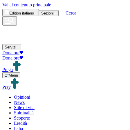
Vai al contenuto principale
Cerca
Edition
italiano
Sezioni
Servizi
Dona ora
Dona ora
Prega
Menu
Pray
Opinioni
News
Stile di vita
Spiritualità
Scoperte
Eredità
Italia