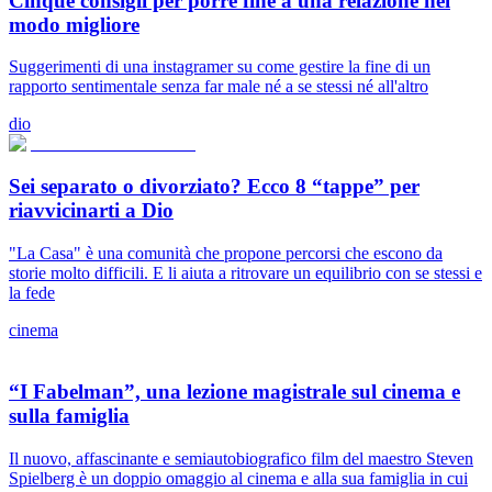
Cinque consigli per porre fine a una relazione nel
modo migliore
Suggerimenti di una instagramer su come gestire la fine di un
rapporto sentimentale senza far male né a se stessi né all'altro
dio
Sei separato o divorziato? Ecco 8 “tappe” per
riavvicinarti a Dio
"La Casa" è una comunità che propone percorsi che escono da
storie molto difficili. E li aiuta a ritrovare un equilibrio con se stessi e
la fede
cinema
“I Fabelman”, una lezione magistrale sul cinema e
sulla famiglia
Il nuovo, affascinante e semiautobiografico film del maestro Steven
Spielberg è un doppio omaggio al cinema e alla sua famiglia in cui