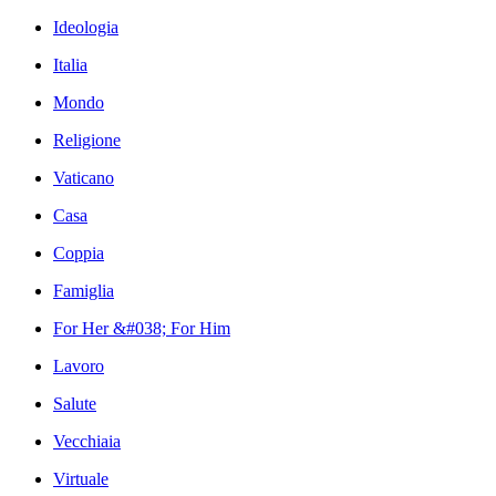
Ideologia
Italia
Mondo
Religione
Vaticano
Casa
Coppia
Famiglia
For Her &#038; For Him
Lavoro
Salute
Vecchiaia
Virtuale