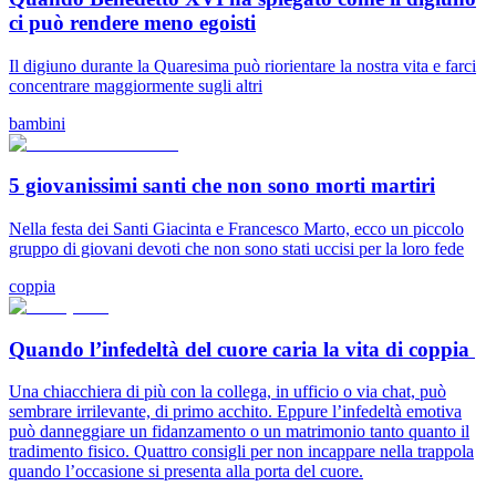
ci può rendere meno egoisti
Il digiuno durante la Quaresima può riorientare la nostra vita e farci
concentrare maggiormente sugli altri
bambini
5 giovanissimi santi che non sono morti martiri
Nella festa dei Santi Giacinta e Francesco Marto, ecco un piccolo
gruppo di giovani devoti che non sono stati uccisi per la loro fede
coppia
Quando l’infedeltà del cuore caria la vita di coppia
Una chiacchiera di più con la collega, in ufficio o via chat, può
sembrare irrilevante, di primo acchito. Eppure l’infedeltà emotiva
può danneggiare un fidanzamento o un matrimonio tanto quanto il
tradimento fisico. Quattro consigli per non incappare nella trappola
quando l’occasione si presenta alla porta del cuore.