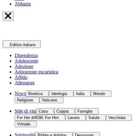
Abbazia
Edition
italiano
Dipendenza
Adolescente
Adozione
Adorazione eucaristica
Affido
Allenatore
News
Bioetica
Ideologia
Italia
Mondo
Religione
Vaticano
Stile di vita
Casa
Coppia
Famiglia
For Her &#038; For Him
Lavoro
Salute
Vecchiaia
Virtuale
Spiritualità
Bibbia e dottrina
Devozione