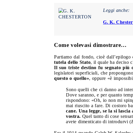
Leggi anche:
G. K. Chester
Come volevasi dimostrare…
Partiamo dal fondo, cioè dall’epilogo 
tutela dello Stato
, il quale ha deciso 
Il suo triste destino fu segnato più 
legislatori superficiali, che propongon
questo o quello»
, oppure «è impossibil
Sono quelli che ci danno ad int
Dove saranno, e per quanto temp
rispondono: «Oh, io non mi sping
mai riuscito a fare. Di costoro b
cane. Una legge, se la si lasci
vostra.
Quel tanto di cose sensat
avete dimenticato di introdurvi (
Era il 1914 quando Caleb W. Saleeby 