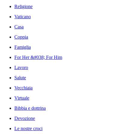
Religione
Vaticano
Casa
Coppia
Famiglia
For Her &#038; For Him
Lavoro
Salute
Vecchiaia
Virtuale
Bibbia e dottrina
Devozione
Le nostre croci