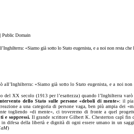
| Public Domain
Inghilterra: «Siamo già sotto lo Stato eugenista, e a noi non resta che l
all’Inghilterra: «Siamo già sotto lo Stato eugenista, e a noi non r
zio del XX secolo (1913 per l’esattezza) quando l’Inghilterra varò
intervento dello Stato sulle persone «deboli di mente»
: il pi
ocreazione a una categoria di persone vaga, ben più ampia dei «m
ente togliendo «di mente», ci troveremo di fronte a quel progett
i e soppressi.
Il grande scrittore Gilbert K. Chesterton capì fin 
 in difesa della libertà e dignità di ogni essere umano in un saggi
EaM
)