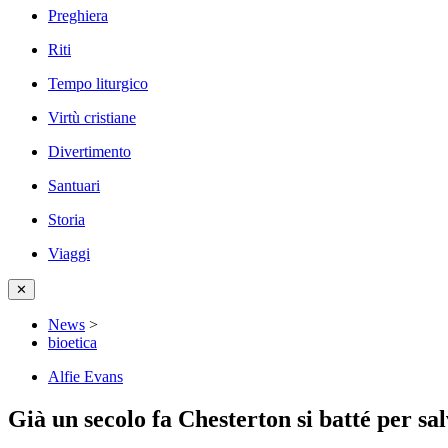
Preghiera
Riti
Tempo liturgico
Virtù cristiane
Divertimento
Santuari
Storia
Viaggi
✕
News
>
bioetica
Alfie Evans
Già un secolo fa Chesterton si batté per sal