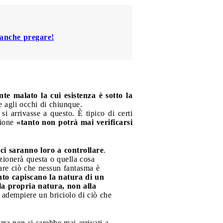
 anche pregare!
e malato la cui esistenza è sotto la
e agli occhi di chiunque.
 arrivasse a questo. È tipico di certi
sione
«tanto non potrà mai verificarsi
i saranno loro a controllare
.
ionerà questa o quella cosa
fare ciò che nessun fantasma è
nto capiscano la natura di un
la propria natura, non alla
 adempiere un briciolo di ciò che
rra non si sarebbe mai arrivati a