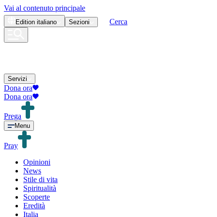
Vai al contenuto principale
Cerca
Edition
italiano
Sezioni
Servizi
Dona ora
Dona ora
Prega
Menu
Pray
Opinioni
News
Stile di vita
Spiritualità
Scoperte
Eredità
Italia