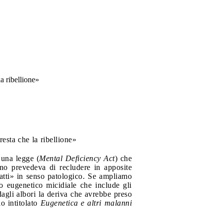
a ribellione»
esta che la ribellione»
 una legge (
Mental Deficiency Act
) che
ano prevedeva di recludere in apposite
atti» in senso patologico. Se ampliamo
o eugenetico micidiale che include gli
dagli albori la deriva che avrebbe preso
o intitolato
Eugenetica e altri malanni