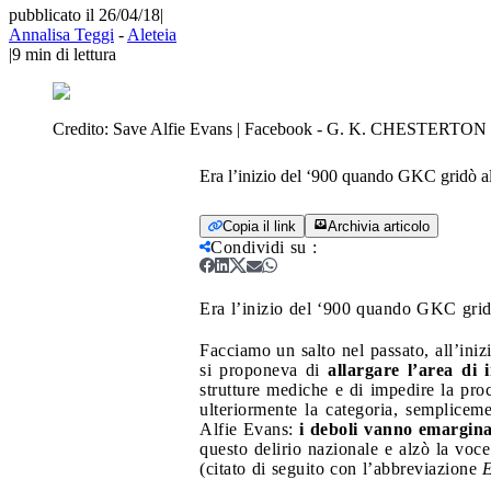
pubblicato il 26/04/18
|
Annalisa Teggi
-
Aleteia
|
9
min di lettura
Credito:
Save Alfie Evans | Facebook - G. K. CHESTERTON 
Era l’inizio del ‘900 quando GKC gridò all’
Copia il link
Archivia articolo
Condividi su
:
Era l’inizio del ‘900 quando GKC gridò 
Facciamo un salto nel passato, all’ini
si proponeva di
allargare l’area di 
strutture mediche e di impedire la pr
ulteriormente la categoria, semplicem
Alfie Evans:
i deboli vanno emarginat
questo delirio nazionale e alzò la voce
(citato di seguito con l’abbreviazione