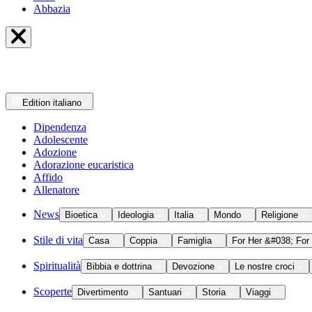
Abbazia
Edition
italiano
Dipendenza
Adolescente
Adozione
Adorazione eucaristica
Affido
Allenatore
News
Bioetica
Ideologia
Italia
Mondo
Religione
Stile di vita
Casa
Coppia
Famiglia
For Her &#038; For
Spiritualità
Bibbia e dottrina
Devozione
Le nostre croci
Scoperte
Divertimento
Santuari
Storia
Viaggi