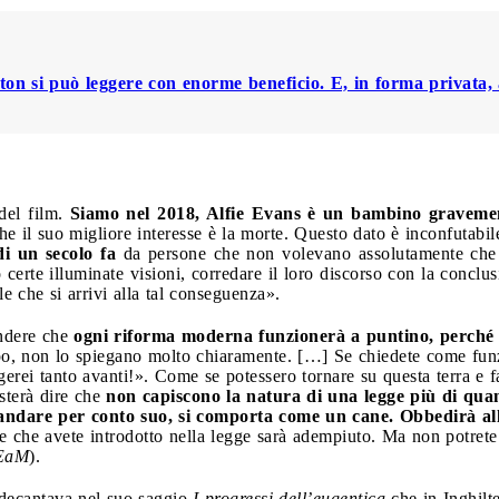
ton si può leggere con enorme beneficio. E, in forma privata,
del film.
Siamo nel 2018, Alfie Evans è un bambino gravement
che il suo migliore interesse è la morte. Questo dato è inconfutabil
di un secolo fa
da persone che non volevano assolutamente che si
o certe illuminate visioni, corredare il loro discorso con la conclu
e che si arrivi alla tal conseguenza».
endere che
ogni riforma moderna funzionerà a puntino, perché c
o, non lo spiegano molto chiaramente. […] Se chiedete come funz
erei tanto avanti!». Come se potessero tornare su questa terra e 
asterà dire che
non capiscono la natura di una legge più di qua
a andare per conto suo, si comporta come un cane. Obbedirà al
e che avete introdotto nella legge sarà adempiuto. Ma non potrete
EaM
).
decantava nel suo saggio
I progressi dell’eugentica
che in Inghilte