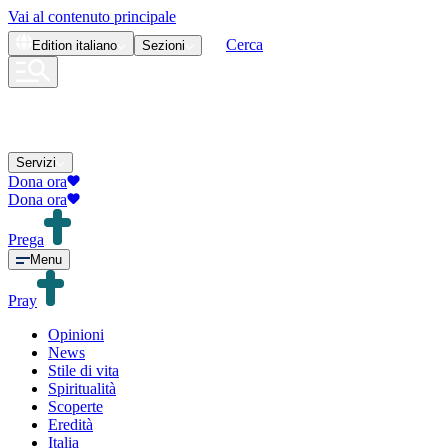
Vai al contenuto principale
Cerca
Edition
italiano
Sezioni
Servizi
Dona ora
Dona ora
Prega
Menu
Pray
Opinioni
News
Stile di vita
Spiritualità
Scoperte
Eredità
Italia