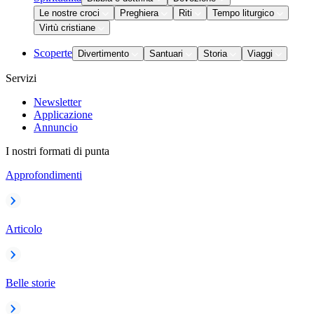
Le nostre croci
Preghiera
Riti
Tempo liturgico
Virtù cristiane
Scoperte
Divertimento
Santuari
Storia
Viaggi
Servizi
Newsletter
Applicazione
Annuncio
I nostri formati di punta
Approfondimenti
Articolo
Belle storie