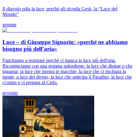
Il diavolo odia la luce, perché gli ricorda Gesù, la “Luce del
Mondo”
gemme
Luce – di Giuseppe Signorin: «perché ne abbiamo
bisogno più dell’aria»
Fatichiamo a respirare perché ci manca la luce più dell'aria.
Ricominciamo con una gemma splendente: la luce che distrae o che
inganna; la luce che mostra le macchie, la luce che ci rischiara la
mente, a luce del divino, la luce che anticipa il Paradiso, la luce che
ci nutre e ci prepara al Cielo.
avvento