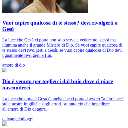
Vuoi capire qualcosa di te stesso? devi rivolgerti a
Gesù
La luce che Gesù ci porta non solo serve a vedere noi stessi ma
illumina anche il grande Mistero di Dio. Se vuoi capire qualcosa di
te stesso devi rivolgerti a Gesù, se vuoi capire qualcosa di Dio devi
ugualmente rivolgerti a Lui.
amore di dio
Dio è venuto per toglierci dal buio dove ci piace
nasconderci
La luce che porta è Gesù è quella che ci porta davvero "a fare luce"
sulle nostre fragilità e sugli errori, su tutto ciò che impedisce
all'amore di Dio di agire.
dalvangelodioggi