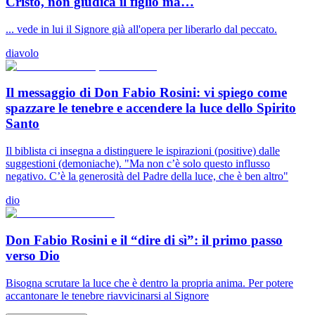
Cristo, non giudica il figlio ma…
... vede in lui il Signore già all'opera per liberarlo dal peccato.
diavolo
Il messaggio di Don Fabio Rosini: vi spiego come
spazzare le tenebre e accendere la luce dello Spirito
Santo
Il biblista ci insegna a distinguere le ispirazioni (positive) dalle
suggestioni (demoniache). "Ma non c’è solo questo influsso
negativo. C’è la generosità del Padre della luce, che è ben altro"
dio
Don Fabio Rosini e il “dire di sì”: il primo passo
verso Dio
Bisogna scrutare la luce che è dentro la propria anima. Per potere
accantonare le tenebre riavvicinarsi al Signore