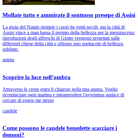
Mollate tutto e ammirate il sontuoso presepe di Assisi
La gioia del Natale riempie i cuori da venti secoli, ma la città di
Assisi vince a man bassa il premio della bellezza per la messinscena:
riproduzioni degli affreschi di Giotto vengono proiettati sulle
differenti chiese della città e offrono uno spettacolo di bellezza
sublime.
anima
Scoprire la luce nell’ombra
Attraverso le crepe entra il chiarore nella mia anima. Voglio
ricominciare ogni mattina e intraprendere l'avventura audace di
cercare di essere me stesso
candele
Come possono le candele benedette scacciare i
demoni?