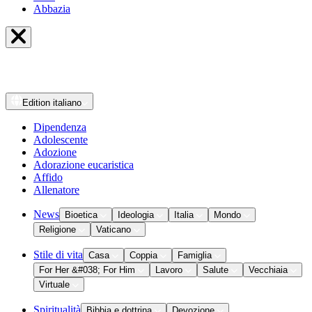
Abbazia
Edition
italiano
Dipendenza
Adolescente
Adozione
Adorazione eucaristica
Affido
Allenatore
News
Bioetica
Ideologia
Italia
Mondo
Religione
Vaticano
Stile di vita
Casa
Coppia
Famiglia
For Her &#038; For Him
Lavoro
Salute
Vecchiaia
Virtuale
Spiritualità
Bibbia e dottrina
Devozione