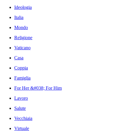
Ideologia
Italia
Mondo
Religione
Vaticano
Casa
Coppia
Famiglia
For Her &#038; For Him
Lavoro
Salute
Vecchiaia
Virtuale