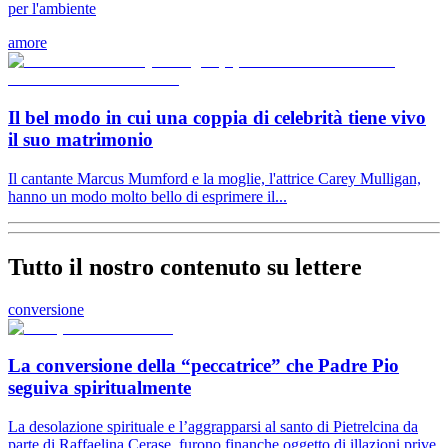
per l'ambiente
amore
Il bel modo in cui una coppia di celebrità tiene vivo
il suo matrimonio
Il cantante Marcus Mumford e la moglie, l'attrice Carey Mulligan,
hanno un modo molto bello di esprimere il...
Tutto il nostro contenuto su lettere
conversione
La conversione della “peccatrice” che Padre Pio
seguiva spiritualmente
La desolazione spirituale e l’aggrapparsi al santo di Pietrelcina da
parte di Raffaelina Cerase, furono finanche oggetto di illazioni prive