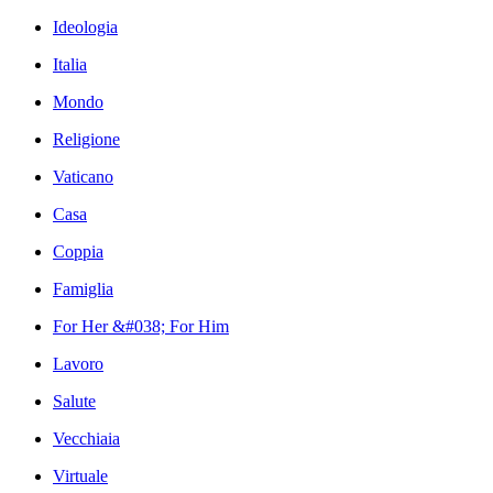
Ideologia
Italia
Mondo
Religione
Vaticano
Casa
Coppia
Famiglia
For Her &#038; For Him
Lavoro
Salute
Vecchiaia
Virtuale