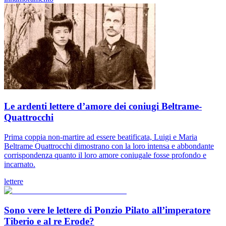
Le ardenti lettere d’amore dei coniugi Beltrame-
Quattrocchi
Prima coppia non-martire ad essere beatificata, Luigi e Maria
Beltrame Quattrocchi dimostrano con la loro intensa e abbondante
corrispondenza quanto il loro amore coniugale fosse profondo e
incarnato.
lettere
Sono vere le lettere di Ponzio Pilato all’imperatore
Tiberio e al re Erode?