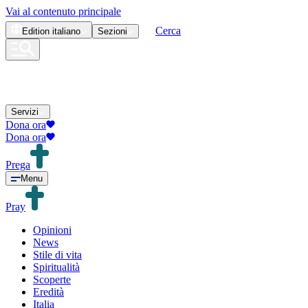
Vai al contenuto principale
Cerca
Edition
italiano
Sezioni
Servizi
Dona ora
Dona ora
Prega
Menu
Pray
Opinioni
News
Stile di vita
Spiritualità
Scoperte
Eredità
Italia