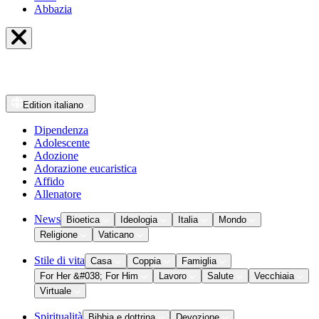
Abbazia
Edition
italiano
Dipendenza
Adolescente
Adozione
Adorazione eucaristica
Affido
Allenatore
News
Bioetica
Ideologia
Italia
Mondo
Religione
Vaticano
Stile di vita
Casa
Coppia
Famiglia
For Her &#038; For Him
Lavoro
Salute
Vecchiaia
Virtuale
Spiritualità
Bibbia e dottrina
Devozione