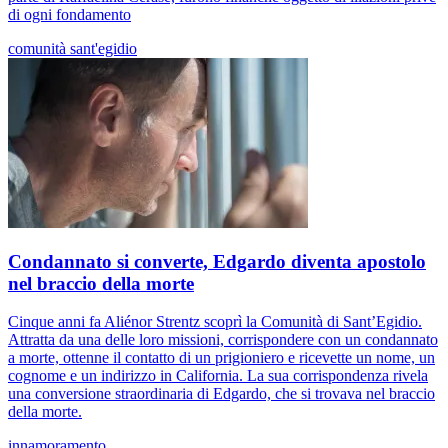
di ogni fondamento
comunità sant'egidio
Condannato si converte, Edgardo diventa apostolo
nel braccio della morte
Cinque anni fa Aliénor Strentz scoprì la Comunità di Sant’Egidio.
Attratta da una delle loro missioni, corrispondere con un condannato
a morte, ottenne il contatto di un prigioniero e ricevette un nome, un
cognome e un indirizzo in California. La sua corrispondenza rivela
una conversione straordinaria di Edgardo, che si trovava nel braccio
della morte.
innamoramento