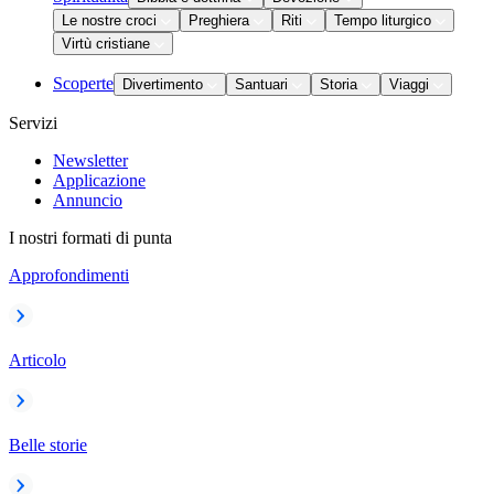
Le nostre croci
Preghiera
Riti
Tempo liturgico
Virtù cristiane
Scoperte
Divertimento
Santuari
Storia
Viaggi
Servizi
Newsletter
Applicazione
Annuncio
I nostri formati di punta
Approfondimenti
Articolo
Belle storie