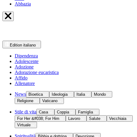
Abbazia
Edition
italiano
Dipendenza
Adolescente
Adozione
Adorazione eucaristica
Affido
Allenatore
News
Bioetica
Ideologia
Italia
Mondo
Religione
Vaticano
Stile di vita
Casa
Coppia
Famiglia
For Her &#038; For Him
Lavoro
Salute
Vecchiaia
Virtuale
Spiritualità
Bibbia e dottrina
Devozione