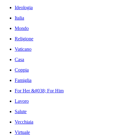
Ideologia
Italia
Mondo
Religione
Vaticano
Casa
Coppia
Famiglia
For Her &#038; For Him
Lavoro
Salute
Vecchiaia
Virtuale