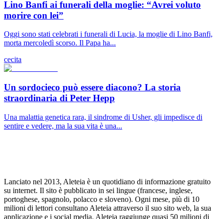
Lino Banfi ai funerali della moglie: “Avrei voluto
morire con lei”
Oggi sono stati celebrati i funerali di Lucia, la moglie di Lino Banfi,
morta mercoledì scorso. Il Papa ha...
cecita
Un sordocieco può essere diacono? La storia
straordinaria di Peter Hepp
Una malattia genetica rara, il sindrome di Usher, gli impedisce di
sentire e vedere, ma la sua vita è una...
Lanciato nel 2013, Aleteia è un quotidiano di informazione gratuito
su internet. Il sito è pubblicato in sei lingue (francese, inglese,
portoghese, spagnolo, polacco e sloveno). Ogni mese, più di 10
milioni di lettori consultano Aleteia attraverso il suo sito web, la sua
applicazione e i social media. Aleteia raggiunge quasi 50 milioni di