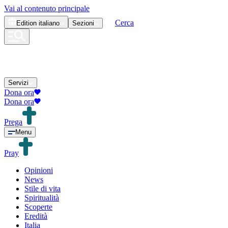
Vai al contenuto principale
Cerca
Edition
italiano
Sezioni
Servizi
Dona ora
Dona ora
Prega
Menu
Pray
Opinioni
News
Stile di vita
Spiritualità
Scoperte
Eredità
Italia