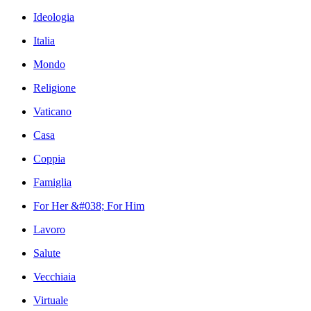
Ideologia
Italia
Mondo
Religione
Vaticano
Casa
Coppia
Famiglia
For Her &#038; For Him
Lavoro
Salute
Vecchiaia
Virtuale