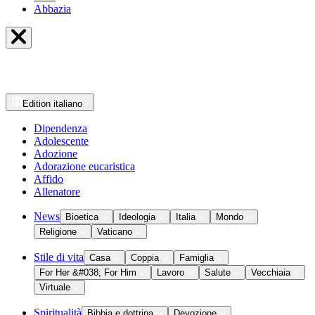
Abbazia
Edition
italiano
Dipendenza
Adolescente
Adozione
Adorazione eucaristica
Affido
Allenatore
News
Bioetica
Ideologia
Italia
Mondo
Religione
Vaticano
Stile di vita
Casa
Coppia
Famiglia
For Her &#038; For Him
Lavoro
Salute
Vecchiaia
Virtuale
Spiritualità
Bibbia e dottrina
Devozione