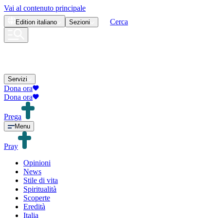
Vai al contenuto principale
Cerca
Edition
italiano
Sezioni
Servizi
Dona ora
Dona ora
Prega
Menu
Pray
Opinioni
News
Stile di vita
Spiritualità
Scoperte
Eredità
Italia