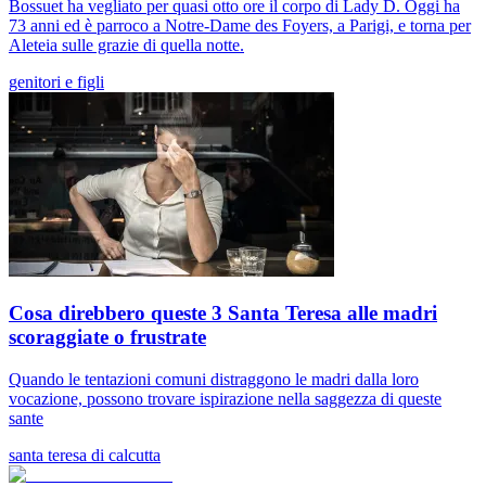
Bossuet ha vegliato per quasi otto ore il corpo di Lady D. Oggi ha
73 anni ed è parroco a Notre-Dame des Foyers, a Parigi, e torna per
Aleteia sulle grazie di quella notte.
genitori e figli
Cosa direbbero queste 3 Santa Teresa alle madri
scoraggiate o frustrate
Quando le tentazioni comuni distraggono le madri dalla loro
vocazione, possono trovare ispirazione nella saggezza di queste
sante
santa teresa di calcutta