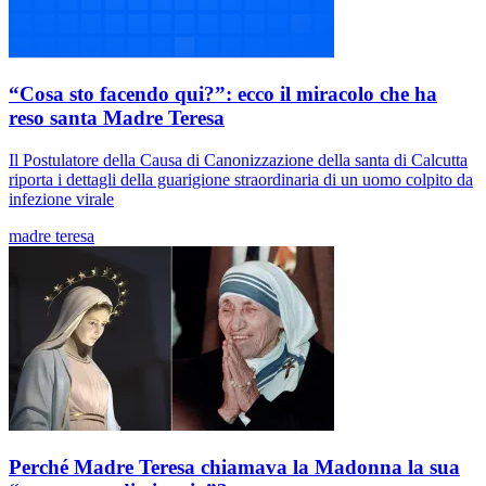
“Cosa sto facendo qui?”: ecco il miracolo che ha
reso santa Madre Teresa
Il Postulatore della Causa di Canonizzazione della santa di Calcutta
riporta i dettagli della guarigione straordinaria di un uomo colpito da
infezione virale
madre teresa
Perché Madre Teresa chiamava la Madonna la sua