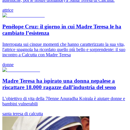
autentiche, poi le nostre domande) a Santa Teresa di Calcutta.
attrice
Penélope Cruz: il giorno in cui Madre Teresa le ha
cambiato l’esistenza
Interrogata sui cinque momenti che hanno caratterizzato la sua vita,
l'attrice spagnola ha ricordato quello più bello e sorprendente: il suo
incontro a Calcutta con Madre Teresa
donne
Madre Teresa ha ispirato una donna nepalese a
riscattare 18.000 ragazze dall’industria del sesso
L'obiettivo di vita della 70enne Anuradha Koirala è aiutare donne e
bambini vulnerabili
santa teresa di calcutta