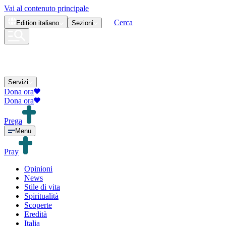
Vai al contenuto principale
Cerca
Edition
italiano
Sezioni
Servizi
Dona ora
Dona ora
Prega
Menu
Pray
Opinioni
News
Stile di vita
Spiritualità
Scoperte
Eredità
Italia