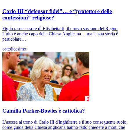
Carlo III “defensor fidei”… e “protettore delle
confessioni” religiose?
Figlio e successore di Elisabetta II, il nuovo sovrano del Regno
Unito è anche capo della Chiesa Anglicana… ma la sua storia è
particolare…
cattolicesimo
Camilla Parker-Bowles è cattolica?
L'ascesa al trono di Carlo III d'Inghilterra e il suo conseguente ruolo
come guida della Chiesa anglicana hanno fatto chiedere a molti che