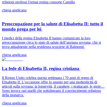
religioni professi l'ormai regina consorte Camilla
chiesa anglicana
Preoccupazione per la salute di Elisabetta II: tutto il
mondo prega per lei
I medici della regina Elisabetta II hanno comunicato la loro
preoccupazione circa lo stato di salute dell’anziana sovrana, che si
trova attualmente nella residenza scozzese di Balmoral.
chiesa anglicana
La fede di Elisabetta II, regina cristiana
Il Regno Unito celebra questa settimana i 70 anni di regno di
Elisabetta II. L’occasione offre lo spunto per una molteplicità di
articoli sulla sovrana: la longevità, il carattere, i grattacapi, le gioie…
Sono invece rari quelli che sottolineano il convincimento religioso
della monarca.
chiesa anglicana