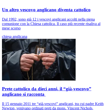
Un altro vescovo anglicano diventa cattolico
Dal 1992, sono già 12 i vescovi anglicani accolti nella piena
comunione con la Chiesa cattolica. Il caso più recente risaliva al
mese scorso
chiesa anglicana
Prete cattolico da dieci anni, il “già-vescovo”
anglicano si racconta
Il 15 gennaio 2011 tre “già-vescovi” anglicani, tra cui padre Keith
Newton, venivano ordinati preti da mons. Vincent Nichols,