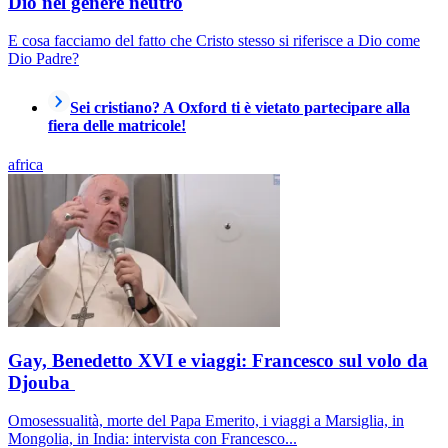
Dio nel genere neutro
E cosa facciamo del fatto che Cristo stesso si riferisce a Dio come
Dio Padre?
Sei cristiano? A Oxford ti è vietato partecipare alla
fiera delle matricole!
africa
Gay, Benedetto XVI e viaggi: Francesco sul volo da
Djouba
Omosessualità, morte del Papa Emerito, i viaggi a Marsiglia, in
Mongolia, in India: intervista con Francesco...