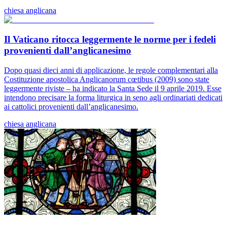
chiesa anglicana
Il Vaticano ritocca leggermente le norme per i fedeli
provenienti dall’anglicanesimo
Dopo quasi dieci anni di applicazione, le regole complementari alla
Costituzione apostolica Anglicanorum cœtibus (2009) sono state
leggermente riviste – ha indicato la Santa Sede il 9 aprile 2019. Esse
intendono precisare la forma liturgica in seno agli ordinariati dedicati
ai cattolici provenienti dall’anglicanesimo.
chiesa anglicana