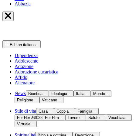
Abbazia
Edition
italiano
Dipendenza
Adolescente
Adozione
Adorazione eucaristica
Affido
Allenatore
News
Bioetica
Ideologia
Italia
Mondo
Religione
Vaticano
Stile di vita
Casa
Coppia
Famiglia
For Her &#038; For Him
Lavoro
Salute
Vecchiaia
Virtuale
Spiritualità
Bibbia e dottrina
Devozione