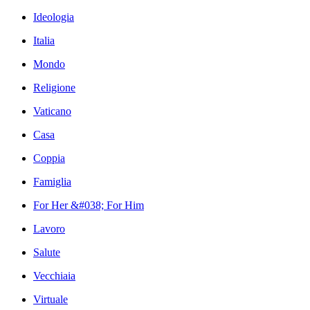
Ideologia
Italia
Mondo
Religione
Vaticano
Casa
Coppia
Famiglia
For Her &#038; For Him
Lavoro
Salute
Vecchiaia
Virtuale