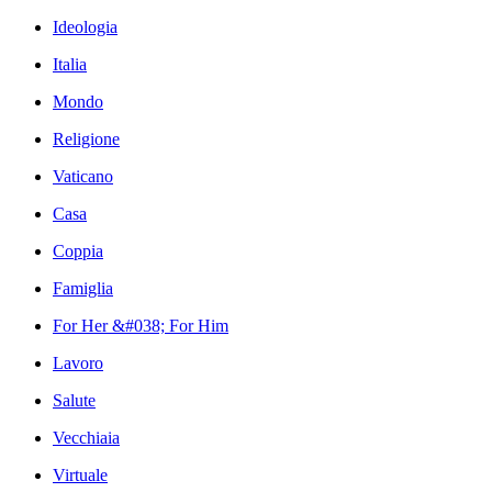
Ideologia
Italia
Mondo
Religione
Vaticano
Casa
Coppia
Famiglia
For Her &#038; For Him
Lavoro
Salute
Vecchiaia
Virtuale