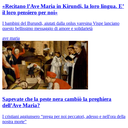
«Recitano l’Ave Maria in Kirundi, la loro lingua. E’
il loro pensiero per noi»
I bambini del Burundi, aiutati dalla onlus varesina Vispe lanciano
questo bellissimo messaggio di amore e solidarietà
ave maria
Sapevate che la peste nera cambiò la preghiera
dell’Ave Maria?
I cristiani aggiunsero “prega per noi peccatori, adesso e nell'ora della
nostra morte”