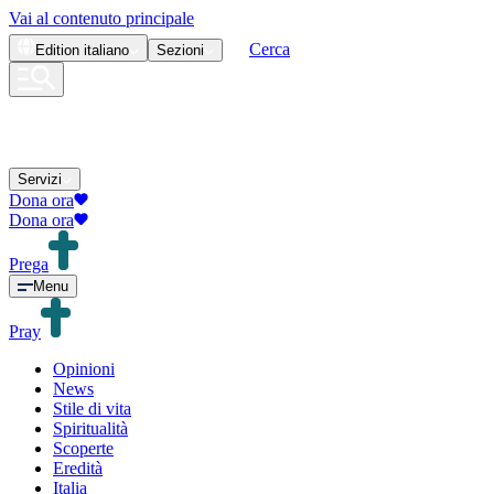
Vai al contenuto principale
Cerca
Edition
italiano
Sezioni
Servizi
Dona ora
Dona ora
Prega
Menu
Pray
Opinioni
News
Stile di vita
Spiritualità
Scoperte
Eredità
Italia