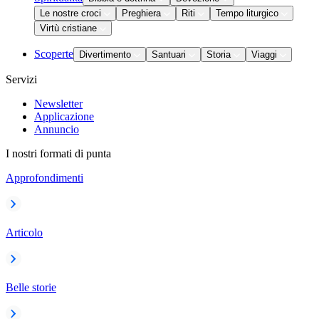
Le nostre croci
Preghiera
Riti
Tempo liturgico
Virtù cristiane
Scoperte
Divertimento
Santuari
Storia
Viaggi
Servizi
Newsletter
Applicazione
Annuncio
I nostri formati di punta
Approfondimenti
Articolo
Belle storie