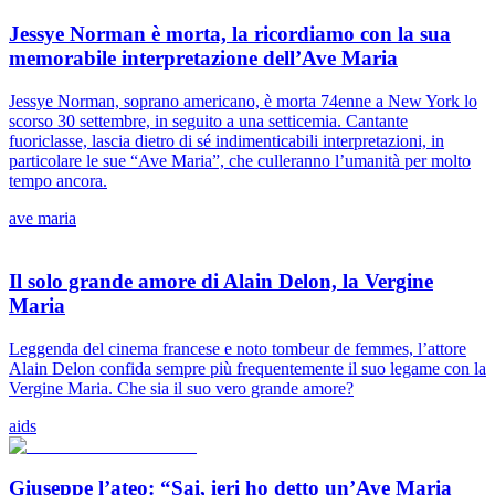
Jessye Norman è morta, la ricordiamo con la sua
memorabile interpretazione dell’Ave Maria
Jessye Norman, soprano americano, è morta 74enne a New York lo
scorso 30 settembre, in seguito a una setticemia. Cantante
fuoriclasse, lascia dietro di sé indimenticabili interpretazioni, in
particolare le sue “Ave Maria”, che culleranno l’umanità per molto
tempo ancora.
ave maria
Il solo grande amore di Alain Delon, la Vergine
Maria
Leggenda del cinema francese e noto tombeur de femmes, l’attore
Alain Delon confida sempre più frequentemente il suo legame con la
Vergine Maria. Che sia il suo vero grande amore?
aids
Giuseppe l’ateo: “Sai, ieri ho detto un’Ave Maria