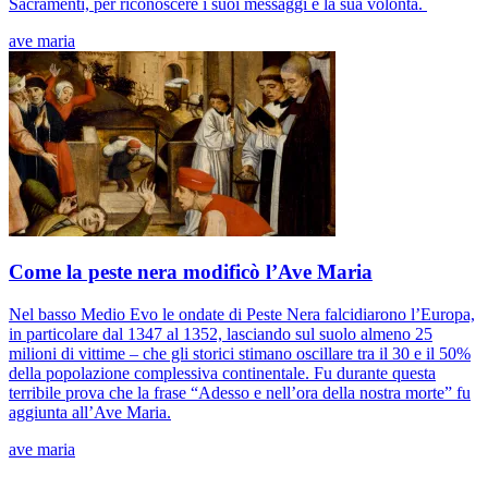
Sacramenti, per riconoscere i suoi messaggi e la sua volontà.
ave maria
Come la peste nera modificò l’Ave Maria
Nel basso Medio Evo le ondate di Peste Nera falcidiarono l’Europa,
in particolare dal 1347 al 1352, lasciando sul suolo almeno 25
milioni di vittime – che gli storici stimano oscillare tra il 30 e il 50%
della popolazione complessiva continentale. Fu durante questa
terribile prova che la frase “Adesso e nell’ora della nostra morte” fu
aggiunta all’Ave Maria.
ave maria