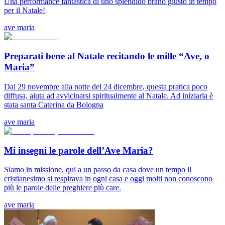
Una performance fantastica di uno splendido brano giusto in tempo
per il Natale!
ave maria
Preparati bene al Natale recitando le mille “Ave, o
Maria”
Dal 29 novembre alla notte del 24 dicembre, questa pratica poco
diffusa, aiuta ad avvicinarsi spiritualmente al Natale. Ad iniziarla è
stata santa Caterina da Bologna
ave maria
Mi insegni le parole dell’Ave Maria?
Siamo in missione, qui a un passo da casa dove un tempo il
cristianesimo si respirava in ogni casa e oggi molti non conoscono
più le parole delle preghiere più care.
ave maria