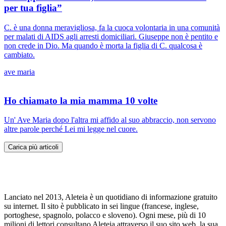
per tua figlia”
C. è una donna meravigliosa, fa la cuoca volontaria in una comunità
per malati di AIDS agli arresti domiciliari. Giuseppe non è pentito e
non crede in Dio. Ma quando è morta la figlia di C. qualcosa è
cambiato.
ave maria
Ho chiamato la mia mamma 10 volte
Un' Ave Maria dopo l'altra mi affido al suo abbraccio, non servono
altre parole perché Lei mi legge nel cuore.
Carica più articoli
Lanciato nel 2013, Aleteia è un quotidiano di informazione gratuito
su internet. Il sito è pubblicato in sei lingue (francese, inglese,
portoghese, spagnolo, polacco e sloveno). Ogni mese, più di 10
milioni di lettori consultano Aleteia attraverso il suo sito web, la sua