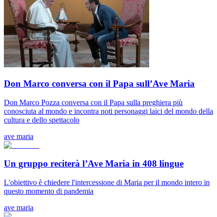
Don Marco conversa con il Papa sull’Ave Maria
Don Marco Pozza conversa con il Papa sulla preghiera più
conosciuta al mondo e incontra noti personaggi laici del mondo della
cultura e dello spettacolo
ave maria
Un gruppo reciterà l’Ave Maria in 408 lingue
L'obiettivo è chiedere l'intercessione di Maria per il mondo intero in
questo momento di pandemia
ave maria