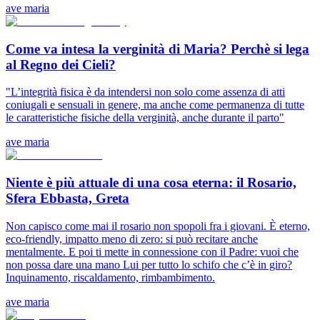
ave maria
Come va intesa la verginità di Maria? Perchè si lega
al Regno dei Cieli?
"L’integrità fisica è da intendersi non solo come assenza di atti
coniugali e sensuali in genere, ma anche come permanenza di tutte
le caratteristiche fisiche della verginità, anche durante il parto"
ave maria
Niente è più attuale di una cosa eterna: il Rosario,
Sfera Ebbasta, Greta
Non capisco come mai il rosario non spopoli fra i giovani. È eterno,
eco-friendly, impatto meno di zero: si può recitare anche
mentalmente. E poi ti mette in connessione con il Padre: vuoi che
non possa dare una mano Lui per tutto lo schifo che c’è in giro?
Inquinamento, riscaldamento, rimbambimento.
ave maria