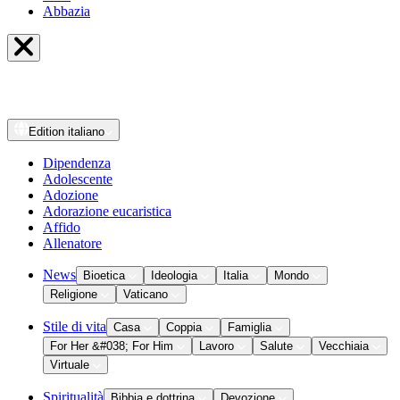
Abbazia
Edition
italiano
Dipendenza
Adolescente
Adozione
Adorazione eucaristica
Affido
Allenatore
News
Bioetica
Ideologia
Italia
Mondo
Religione
Vaticano
Stile di vita
Casa
Coppia
Famiglia
For Her &#038; For Him
Lavoro
Salute
Vecchiaia
Virtuale
Spiritualità
Bibbia e dottrina
Devozione