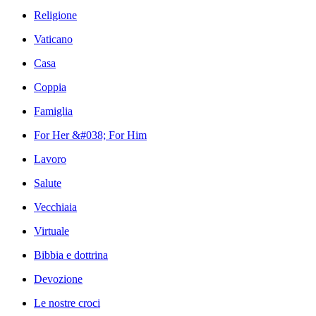
Religione
Vaticano
Casa
Coppia
Famiglia
For Her &#038; For Him
Lavoro
Salute
Vecchiaia
Virtuale
Bibbia e dottrina
Devozione
Le nostre croci