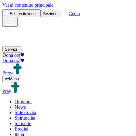
Vai al contenuto principale
Cerca
Edition
italiano
Sezioni
Servizi
Dona ora
Dona ora
Prega
Menu
Pray
Opinioni
News
Stile di vita
Spiritualità
Scoperte
Eredità
Italia