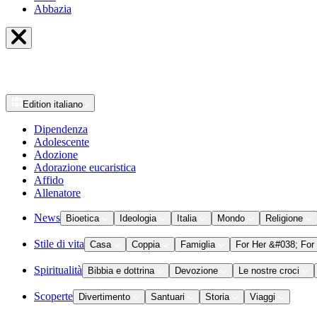
Abbazia
Edition
italiano
Dipendenza
Adolescente
Adozione
Adorazione eucaristica
Affido
Allenatore
News
Bioetica
Ideologia
Italia
Mondo
Religione
Stile di vita
Casa
Coppia
Famiglia
For Her &#038; For
Spiritualità
Bibbia e dottrina
Devozione
Le nostre croci
Scoperte
Divertimento
Santuari
Storia
Viaggi