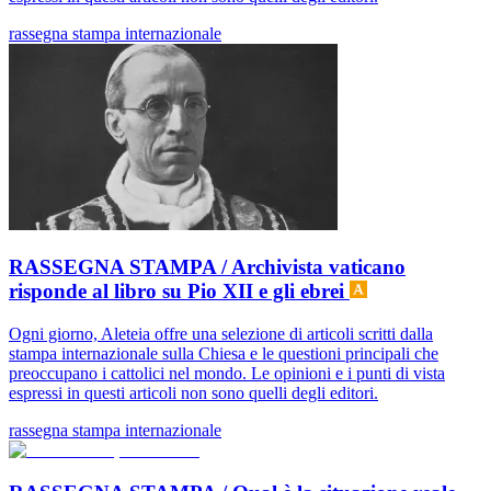
rassegna stampa internazionale
RASSEGNA STAMPA / Archivista vaticano
risponde al libro su Pio XII e gli ebrei
Ogni giorno, Aleteia offre una selezione di articoli scritti dalla
stampa internazionale sulla Chiesa e le questioni principali che
preoccupano i cattolici nel mondo. Le opinioni e i punti di vista
espressi in questi articoli non sono quelli degli editori.
rassegna stampa internazionale