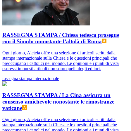
RASSEGNA STAMPA / Chiesa tedesca prosegue
con il Sinodo nonostante l’altolà di Roma
Ogni giorno, Aleteia offre una selezione di articoli scritti dalla
stampa internazionale sulla Chiesa e le questioni principali che
preoccupano i cattolici nel mondo. Le opinioni e i punti di vista
espressi in questi articoli non sono quelli degli editori.
rassegna stampa internazionale
RASSEGNA STAMPA / La Cina assicura un
consenso amichevole nonostante le rimostranze
vaticane
Ogni giorno, Aleteia offre una selezione di articoli scritti dalla
stampa internazionale sulla Chiesa e le questioni principali che
preoccupano i cattolici nel mondo. Le opinioni e i punti di vista