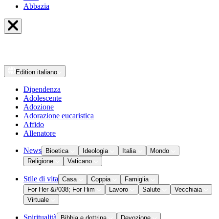
Abbazia
Edition
italiano
Dipendenza
Adolescente
Adozione
Adorazione eucaristica
Affido
Allenatore
News
Bioetica
Ideologia
Italia
Mondo
Religione
Vaticano
Stile di vita
Casa
Coppia
Famiglia
For Her &#038; For Him
Lavoro
Salute
Vecchiaia
Virtuale
Spiritualità
Bibbia e dottrina
Devozione