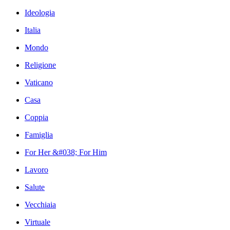
Ideologia
Italia
Mondo
Religione
Vaticano
Casa
Coppia
Famiglia
For Her &#038; For Him
Lavoro
Salute
Vecchiaia
Virtuale