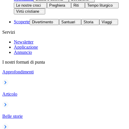
Le nostre croci
Preghiera
Riti
Tempo liturgico
Virtù cristiane
Scoperte
Divertimento
Santuari
Storia
Viaggi
Servizi
Newsletter
Applicazione
Annuncio
I nostri formati di punta
Approfondimenti
Articolo
Belle storie