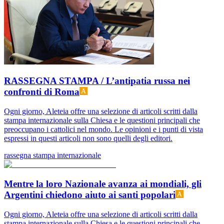
RASSEGNA STAMPA / L’antipatia russa nei
confronti di Roma
Ogni giorno, Aleteia offre una selezione di articoli scritti dalla
stampa internazionale sulla Chiesa e le questioni principali che
preoccupano i cattolici nel mondo. Le opinioni e i punti di vista
espressi in questi articoli non sono quelli degli editori.
rassegna stampa internazionale
Mentre la loro Nazionale avanza ai mondiali, gli
Argentini chiedono aiuto ai santi popolari
Ogni giorno, Aleteia offre una selezione di articoli scritti dalla
stampa internazionale sulla Chiesa e le questioni principali che