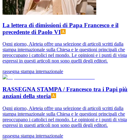
La lettera di dimissioni di Papa Francesco e il
precedente di Paolo VI
Ogni giorno, Aleteia offre una selezione di articoli scritti dalla
stampa internazionale sulla Chiesa e le questioni principali che
preoccupano i cattolici nel mondo. Le opinioni e i punti di vista
espressi in questi articoli non sono quelli degli editori.
rassegna stampa internazionale
RASSEGNA STAMPA / Francesco tra i Papi più
anziani della storia
Ogni giorno, Aleteia offre una selezione di articoli scritti dalla
stampa internazionale sulla Chiesa e le questioni principali che
preoccupano i cattolici nel mondo. Le opinioni e i punti di vista
espressi in questi articoli non sono quelli degli editori.
rassegna stampa internazionale