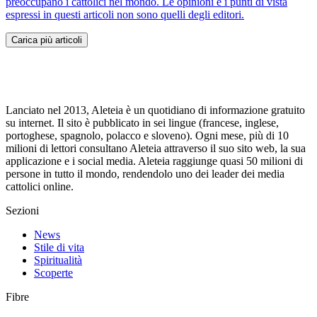
preoccupano i cattolici nel mondo. Le opinioni e i punti di vista
espressi in questi articoli non sono quelli degli editori.
Carica più articoli
Lanciato nel 2013, Aleteia è un quotidiano di informazione gratuito
su internet. Il sito è pubblicato in sei lingue (francese, inglese,
portoghese, spagnolo, polacco e sloveno). Ogni mese, più di 10
milioni di lettori consultano Aleteia attraverso il suo sito web, la sua
applicazione e i social media. Aleteia raggiunge quasi 50 milioni di
persone in tutto il mondo, rendendolo uno dei leader dei media
cattolici online.
Sezioni
News
Stile di vita
Spiritualità
Scoperte
Fibre