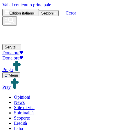
Vai al contenuto principale
Cerca
Edition
italiano
Sezioni
Servizi
Dona ora
Dona ora
Prega
Menu
Pray
Opinioni
News
Stile di vita
Spiritualità
Scoperte
Eredità
Italia