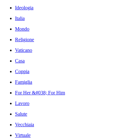
Ideologia
Italia
Mondo
Religione
Vaticano
Casa
Coppia
Famiglia
For Her &#038; For Him
Lavoro
Salute
Vecchiaia
Virtuale