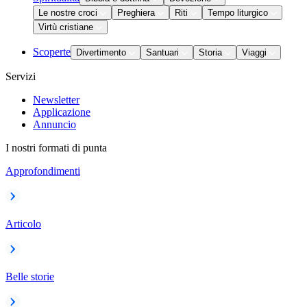
Le nostre croci
Preghiera
Riti
Tempo liturgico
Virtù cristiane
Scoperte
Divertimento
Santuari
Storia
Viaggi
Servizi
Newsletter
Applicazione
Annuncio
I nostri formati di punta
Approfondimenti
Articolo
Belle storie