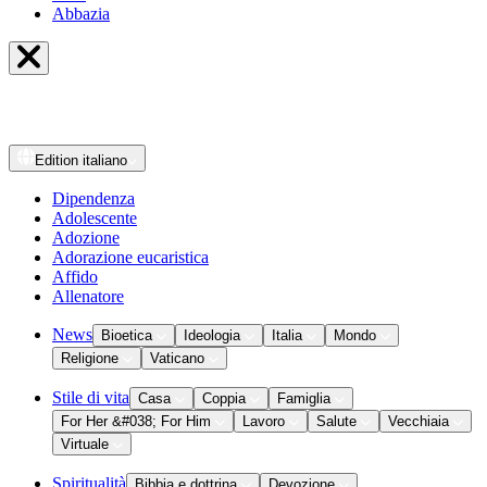
Abbazia
Edition
italiano
Dipendenza
Adolescente
Adozione
Adorazione eucaristica
Affido
Allenatore
News
Bioetica
Ideologia
Italia
Mondo
Religione
Vaticano
Stile di vita
Casa
Coppia
Famiglia
For Her &#038; For Him
Lavoro
Salute
Vecchiaia
Virtuale
Spiritualità
Bibbia e dottrina
Devozione