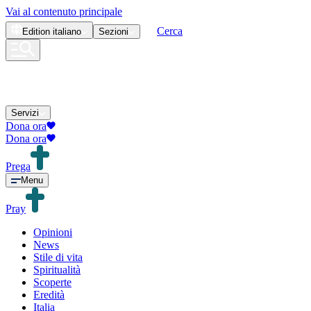
Vai al contenuto principale
Cerca
Edition
italiano
Sezioni
Servizi
Dona ora
Dona ora
Prega
Menu
Pray
Opinioni
News
Stile di vita
Spiritualità
Scoperte
Eredità
Italia