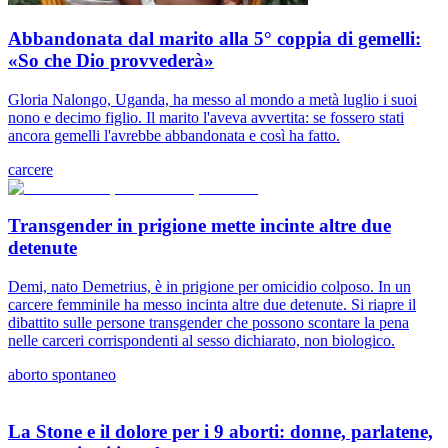
Abbandonata dal marito alla 5° coppia di gemelli:
«So che Dio provvederà»
Gloria Nalongo, Uganda, ha messo al mondo a metà luglio i suoi
nono e decimo figlio. Il marito l'aveva avvertita: se fossero stati
ancora gemelli l'avrebbe abbandonata e così ha fatto.
carcere
Transgender in prigione mette incinte altre due
detenute
Demi, nato Demetrius, è in prigione per omicidio colposo. In un
carcere femminile ha messo incinta altre due detenute. Si riapre il
dibattito sulle persone transgender che possono scontare la pena
nelle carceri corrispondenti al sesso dichiarato, non biologico.
aborto spontaneo
La Stone e il dolore per i 9 aborti: donne, parlatene,