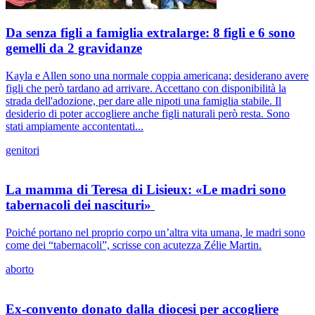
Da senza figli a famiglia extralarge: 8 figli e 6 sono
gemelli da 2 gravidanze
Kayla e Allen sono una normale coppia americana; desiderano avere
figli che però tardano ad arrivare. Accettano con disponibilità la
strada dell'adozione, per dare alle nipoti una famiglia stabile. Il
desiderio di poter accogliere anche figli naturali però resta. Sono
stati ampiamente accontentati...
genitori
La mamma di Teresa di Lisieux: «Le madri sono
tabernacoli dei nascituri»
Poiché portano nel proprio corpo un’altra vita umana, le madri sono
come dei “tabernacoli”, scrisse con acutezza Zélie Martin.
aborto
Ex-convento donato dalla diocesi per accogliere