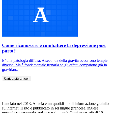
Come riconoscere e combattere la depressione post
parto?
E’ una patologia diffusa. A seconda della gravità occorrono terapie
diverse. Ma è fondamentale frenarla se gli effetti compaiono già in
gravidanza
Carica più articoli
Lanciato nel 2013, Aleteia è un quotidiano di informazione gratuito
su internet. Il sito è pubblicato in sei lingue (francese, inglese,
portoghese, spagnolo, polacco e sloveno). Ogni mese, più di 10