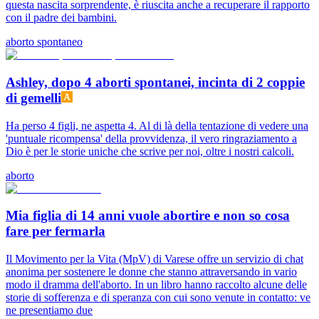
questa nascita sorprendente, è riuscita anche a recuperare il rapporto
con il padre dei bambini.
aborto spontaneo
Ashley, dopo 4 aborti spontanei, incinta di 2 coppie
di gemelli
Ha perso 4 figli, ne aspetta 4. Al di là della tentazione di vedere una
'puntuale ricompensa' della provvidenza, il vero ringraziamento a
Dio è per le storie uniche che scrive per noi, oltre i nostri calcoli.
aborto
Mia figlia di 14 anni vuole abortire e non so cosa
fare per fermarla
Il Movimento per la Vita (MpV) di Varese offre un servizio di chat
anonima per sostenere le donne che stanno attraversando in vario
modo il dramma dell'aborto. In un libro hanno raccolto alcune delle
storie di sofferenza e di speranza con cui sono venute in contatto: ve
ne presentiamo due