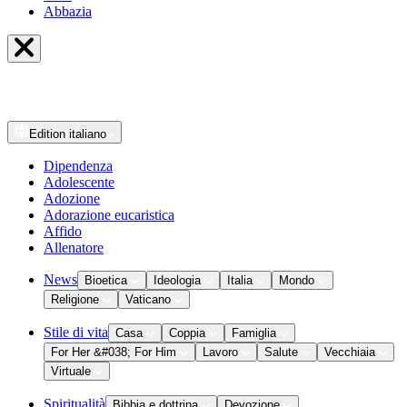
Abbazia
Edition
italiano
Dipendenza
Adolescente
Adozione
Adorazione eucaristica
Affido
Allenatore
News
Bioetica
Ideologia
Italia
Mondo
Religione
Vaticano
Stile di vita
Casa
Coppia
Famiglia
For Her &#038; For Him
Lavoro
Salute
Vecchiaia
Virtuale
Spiritualità
Bibbia e dottrina
Devozione