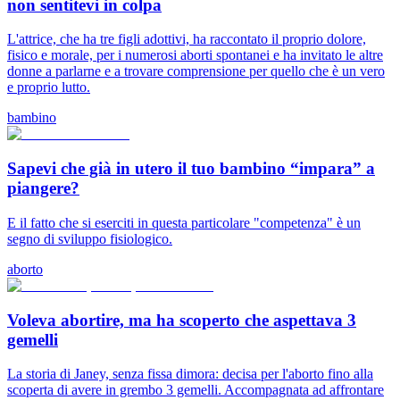
non sentitevi in colpa
L'attrice, che ha tre figli adottivi, ha raccontato il proprio dolore,
fisico e morale, per i numerosi aborti spontanei e ha invitato le altre
donne a parlarne e a trovare comprensione per quello che è un vero
e proprio lutto.
bambino
Sapevi che già in utero il tuo bambino “impara” a
piangere?
E il fatto che si eserciti in questa particolare "competenza" è un
segno di sviluppo fisiologico.
aborto
Voleva abortire, ma ha scoperto che aspettava 3
gemelli
La storia di Janey, senza fissa dimora: decisa per l'aborto fino alla
scoperta di avere in grembo 3 gemelli. Accompagnata ad affrontare