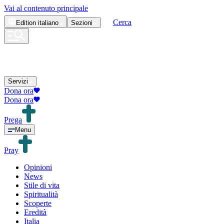
Vai al contenuto principale
Cerca
Edition
italiano
Sezioni
Servizi
Dona ora
Dona ora
Prega
Menu
Pray
Opinioni
News
Stile di vita
Spiritualità
Scoperte
Eredità
Italia