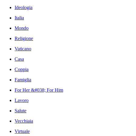
Ideologia
Italia
Mondo
Religione
Vaticano
Casa
Coppia
Famiglia
For Her &#038; For Him
Lavoro
Salute
Vecchiaia
Virtuale