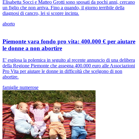
Elisabetta Socci e Matteo Grotti sono sposati da pochi anni, cercano
un figlio che non arriva. Fino a quando, il giorno terribile della
diagnosi di cancro, lei si scopre incinta.
aborto
Piemonte vara fondo pro vita: 400.000 € per aiutare
le donne a non abortire
E' esplosa la polemica in seguito al recente annuncio di una delibera
della Regione Piemonte che assegna 400.000 euro alle Associazioni
Pro Vita per aiutare le donne in difficoltà che scelgono di non
abortire.
famiglie numerose