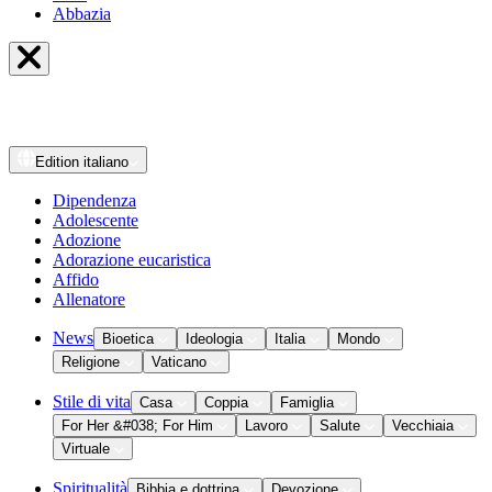
Abbazia
Edition
italiano
Dipendenza
Adolescente
Adozione
Adorazione eucaristica
Affido
Allenatore
News
Bioetica
Ideologia
Italia
Mondo
Religione
Vaticano
Stile di vita
Casa
Coppia
Famiglia
For Her &#038; For Him
Lavoro
Salute
Vecchiaia
Virtuale
Spiritualità
Bibbia e dottrina
Devozione