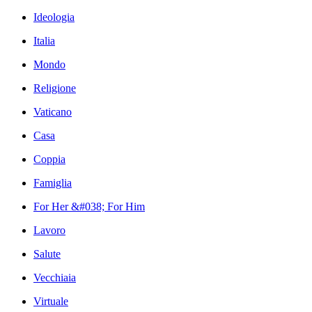
Ideologia
Italia
Mondo
Religione
Vaticano
Casa
Coppia
Famiglia
For Her &#038; For Him
Lavoro
Salute
Vecchiaia
Virtuale