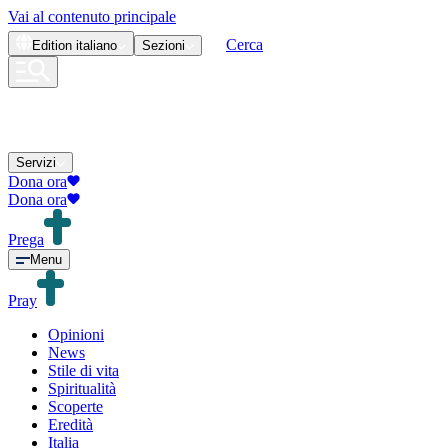
Vai al contenuto principale
Cerca
Edition
italiano
Sezioni
Servizi
Dona ora
Dona ora
Prega
Menu
Pray
Opinioni
News
Stile di vita
Spiritualità
Scoperte
Eredità
Italia