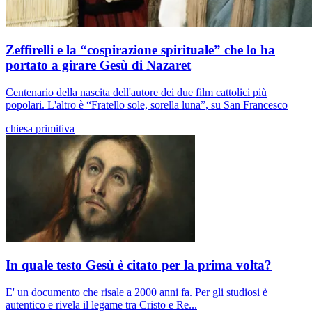
Zeffirelli e la “cospirazione spirituale” che lo ha
portato a girare Gesù di Nazaret
Centenario della nascita dell'autore dei due film cattolici più
popolari. L'altro è “Fratello sole, sorella luna”, su San Francesco
chiesa primitiva
In quale testo Gesù è citato per la prima volta?
E' un documento che risale a 2000 anni fa. Per gli studiosi è
autentico e rivela il legame tra Cristo e Re...