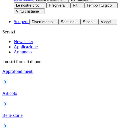
Le nostre croci
Preghiera
Riti
Tempo liturgico
Virtù cristiane
Scoperte
Divertimento
Santuari
Storia
Viaggi
Servizi
Newsletter
Applicazione
Annuncio
I nostri formati di punta
Approfondimenti
Articolo
Belle storie