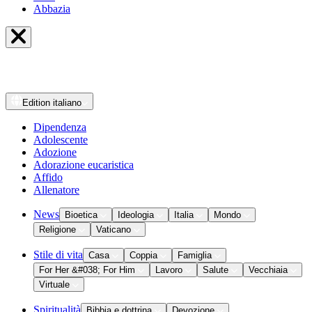
Abbazia
Edition
italiano
Dipendenza
Adolescente
Adozione
Adorazione eucaristica
Affido
Allenatore
News
Bioetica
Ideologia
Italia
Mondo
Religione
Vaticano
Stile di vita
Casa
Coppia
Famiglia
For Her &#038; For Him
Lavoro
Salute
Vecchiaia
Virtuale
Spiritualità
Bibbia e dottrina
Devozione