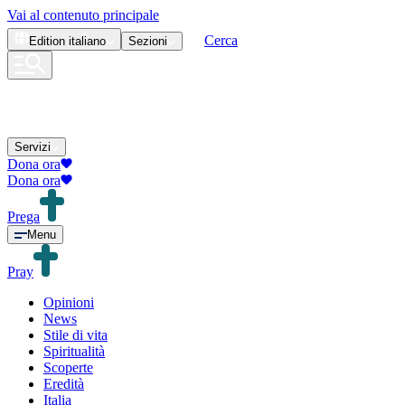
Vai al contenuto principale
Cerca
Edition
italiano
Sezioni
Servizi
Dona ora
Dona ora
Prega
Menu
Pray
Opinioni
News
Stile di vita
Spiritualità
Scoperte
Eredità
Italia