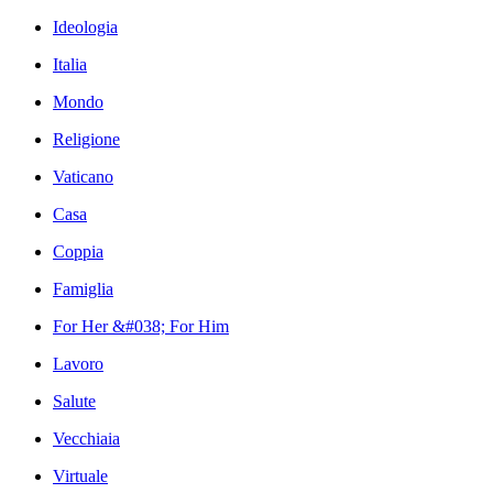
Ideologia
Italia
Mondo
Religione
Vaticano
Casa
Coppia
Famiglia
For Her &#038; For Him
Lavoro
Salute
Vecchiaia
Virtuale