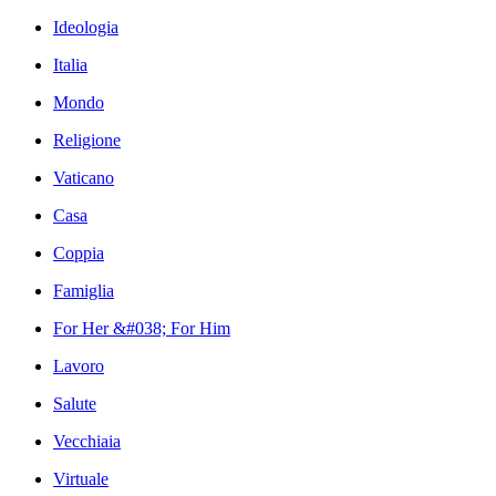
Ideologia
Italia
Mondo
Religione
Vaticano
Casa
Coppia
Famiglia
For Her &#038; For Him
Lavoro
Salute
Vecchiaia
Virtuale