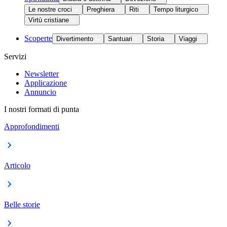
Le nostre croci
Preghiera
Riti
Tempo liturgico
Virtù cristiane
Scoperte
Divertimento
Santuari
Storia
Viaggi
Servizi
Newsletter
Applicazione
Annuncio
I nostri formati di punta
Approfondimenti
Articolo
Belle storie