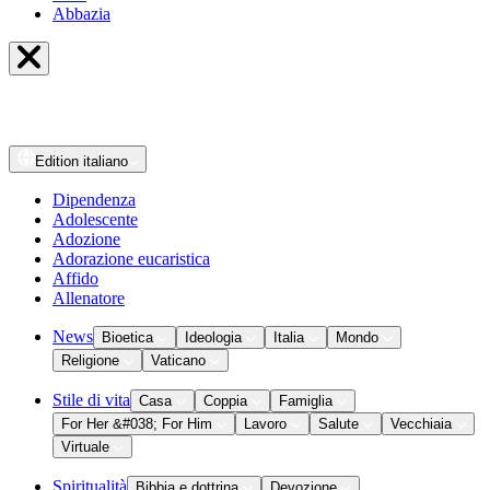
Abbazia
Edition
italiano
Dipendenza
Adolescente
Adozione
Adorazione eucaristica
Affido
Allenatore
News
Bioetica
Ideologia
Italia
Mondo
Religione
Vaticano
Stile di vita
Casa
Coppia
Famiglia
For Her &#038; For Him
Lavoro
Salute
Vecchiaia
Virtuale
Spiritualità
Bibbia e dottrina
Devozione