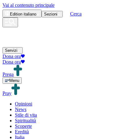
Vai al contenuto principale
Cerca
Edition
italiano
Sezioni
Servizi
Dona ora
Dona ora
Prega
Menu
Pray
Opinioni
News
Stile di vita
Spiritualità
Scoperte
Eredità
Italia