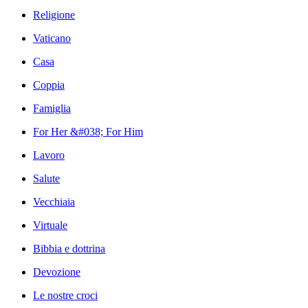
Religione
Vaticano
Casa
Coppia
Famiglia
For Her &#038; For Him
Lavoro
Salute
Vecchiaia
Virtuale
Bibbia e dottrina
Devozione
Le nostre croci