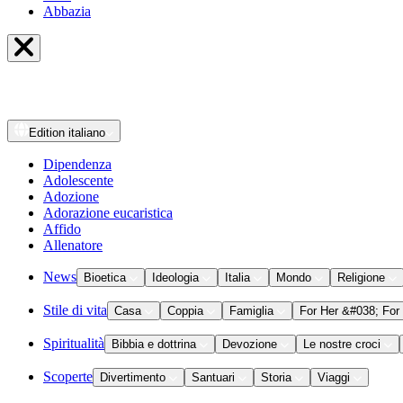
Abbazia
Edition
italiano
Dipendenza
Adolescente
Adozione
Adorazione eucaristica
Affido
Allenatore
News
Bioetica
Ideologia
Italia
Mondo
Religione
Stile di vita
Casa
Coppia
Famiglia
For Her &#038; For
Spiritualità
Bibbia e dottrina
Devozione
Le nostre croci
Scoperte
Divertimento
Santuari
Storia
Viaggi