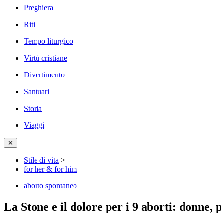
Preghiera
Riti
Tempo liturgico
Virtù cristiane
Divertimento
Santuari
Storia
Viaggi
✕
Stile di vita
>
for her & for him
aborto spontaneo
La Stone e il dolore per i 9 aborti: donne, 