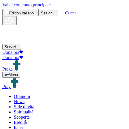
Vai al contenuto principale
Cerca
Edition
italiano
Sezioni
Servizi
Dona ora
Dona ora
Prega
Menu
Pray
Opinioni
News
Stile di vita
Spiritualità
Scoperte
Eredità
Italia