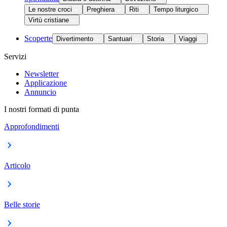
Le nostre croci
Preghiera
Riti
Tempo liturgico
Virtù cristiane
Scoperte
Divertimento
Santuari
Storia
Viaggi
Servizi
Newsletter
Applicazione
Annuncio
I nostri formati di punta
Approfondimenti
Articolo
Belle storie