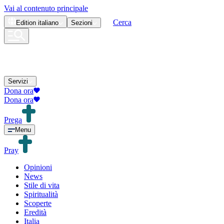
Vai al contenuto principale
Cerca
Edition
italiano
Sezioni
Servizi
Dona ora
Dona ora
Prega
Menu
Pray
Opinioni
News
Stile di vita
Spiritualità
Scoperte
Eredità
Italia