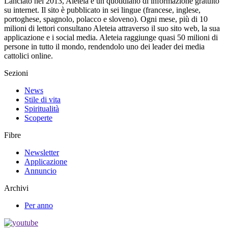
Lanciato nel 2013, Aleteia è un quotidiano di informazione gratuito
su internet. Il sito è pubblicato in sei lingue (francese, inglese,
portoghese, spagnolo, polacco e sloveno). Ogni mese, più di 10
milioni di lettori consultano Aleteia attraverso il suo sito web, la sua
applicazione e i social media. Aleteia raggiunge quasi 50 milioni di
persone in tutto il mondo, rendendolo uno dei leader dei media
cattolici online.
Sezioni
News
Stile di vita
Spiritualità
Scoperte
Fibre
Newsletter
Applicazione
Annuncio
Archivi
Per anno