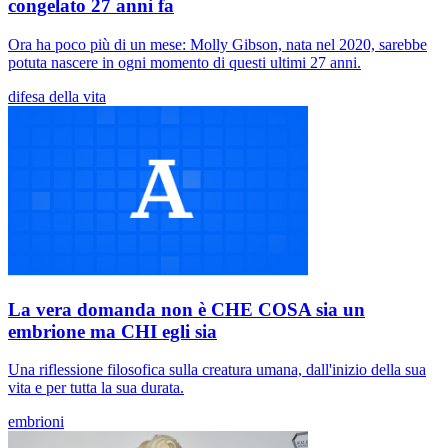
congelato 27 anni fa
Ora ha poco più di un mese: Molly Gibson, nata nel 2020, sarebbe
potuta nascere in ogni momento di questi ultimi 27 anni.
difesa della vita
La vera domanda non è CHE COSA sia un
embrione ma CHI egli sia
Una riflessione filosofica sulla creatura umana, dall'inizio della sua
vita e per tutta la sua durata.
embrioni