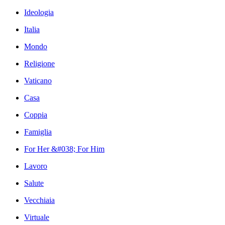
Ideologia
Italia
Mondo
Religione
Vaticano
Casa
Coppia
Famiglia
For Her &#038; For Him
Lavoro
Salute
Vecchiaia
Virtuale