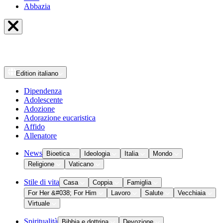
Abbazia
Edition
italiano
Dipendenza
Adolescente
Adozione
Adorazione eucaristica
Affido
Allenatore
News
Bioetica
Ideologia
Italia
Mondo
Religione
Vaticano
Stile di vita
Casa
Coppia
Famiglia
For Her &#038; For Him
Lavoro
Salute
Vecchiaia
Virtuale
Spiritualità
Bibbia e dottrina
Devozione