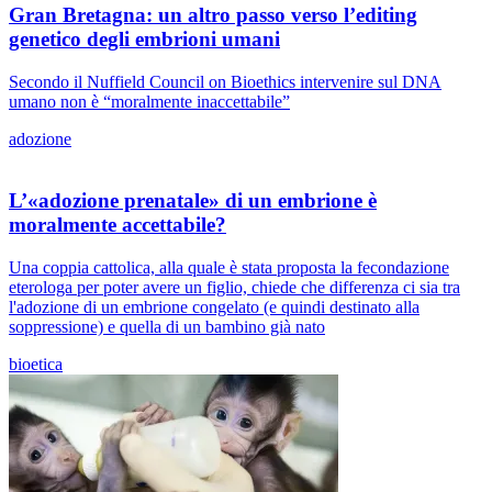
Gran Bretagna: un altro passo verso l’editing
genetico degli embrioni umani
Secondo il Nuffield Council on Bioethics intervenire sul DNA
umano non è “moralmente inaccettabile”
adozione
L’«adozione prenatale» di un embrione è
moralmente accettabile?
Una coppia cattolica, alla quale è stata proposta la fecondazione
eterologa per poter avere un figlio, chiede che differenza ci sia tra
l'adozione di un embrione congelato (e quindi destinato alla
soppressione) e quella di un bambino già nato
bioetica