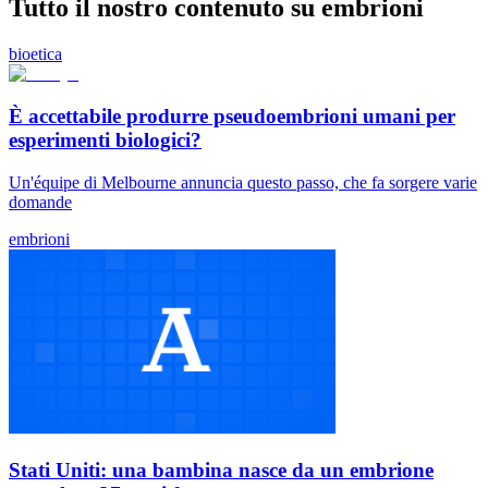
Tutto il nostro contenuto su embrioni
bioetica
È accettabile produrre pseudoembrioni umani per
esperimenti biologici?
Un'équipe di Melbourne annuncia questo passo, che fa sorgere varie
domande
embrioni
Stati Uniti: una bambina nasce da un embrione