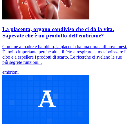
La placenta, organo condiviso che ci dà la vita.
Sapevate che è un prodotto dell’embrione?
Comune a madre e bambino, la placenta ha una durata di nove mesi.
È molto importante perché aiuta il feto a respirare, a metabolizzare il
cibo e a espellere i prodotti di scarto. Le ricerche ci svelano le sue
più segrete funzioni...
embrioni