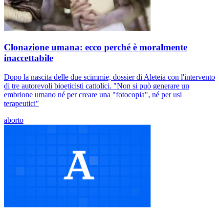
Clonazione umana: ecco perché è moralmente
inaccettabile
Dopo la nascita delle due scimmie, dossier di Aleteia con l'intervento
di tre autorevoli bioeticisti cattolici. "Non si può generare un
embrione umano né per creare una "fotocopia", né per usi
terapeutici"
aborto