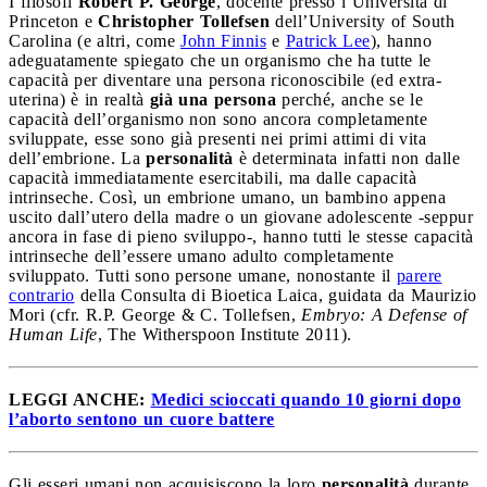
I filosofi
Robert P. George
, docente presso l’Università di
Princeton e
Christopher Tollefsen
dell’University of South
Carolina (e altri, come
John Finnis
e
Patrick Lee
), hanno
adeguatamente spiegato che un organismo che ha tutte le
capacità per diventare una persona riconoscibile (ed extra-
uterina) è in realtà
già una persona
perché, anche se le
capacità dell’organismo non sono ancora completamente
sviluppate, esse sono già presenti nei primi attimi di vita
dell’embrione. La
personalità
è determinata infatti non dalle
capacità immediatamente esercitabili, ma dalle capacità
intrinseche. Così, un embrione umano, un bambino appena
uscito dall’utero della madre o un giovane adolescente -seppur
ancora in fase di pieno sviluppo-, hanno tutti le stesse capacità
intrinseche dell’essere umano adulto completamente
sviluppato. Tutti sono persone umane, nonostante il
parere
contrario
della Consulta di Bioetica Laica, guidata da Maurizio
Mori (cfr. R.P. George & C. Tollefsen,
Embryo: A Defense of
Human Life
, The Witherspoon Institute 2011).
LEGGI ANCHE:
Medici scioccati quando 10 giorni dopo
l’aborto sentono un cuore battere
Gli esseri umani non acquisiscono la loro
personalità
durante