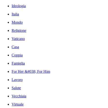
Ideologia
Italia
Mondo
Religione
Vaticano
Casa
Coppia
Famiglia
For Her &#038; For Him
Lavoro
Salute
Vecchiaia
Virtuale