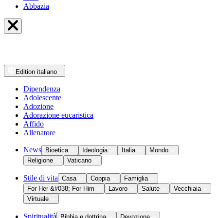
Abbazia
Edition
italiano
Dipendenza
Adolescente
Adozione
Adorazione eucaristica
Affido
Allenatore
News
Bioetica
Ideologia
Italia
Mondo
Religione
Vaticano
Stile di vita
Casa
Coppia
Famiglia
For Her &#038; For Him
Lavoro
Salute
Vecchiaia
Virtuale
Spiritualità
Bibbia e dottrina
Devozione