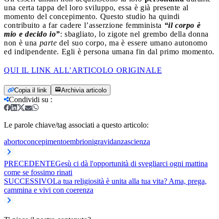
una certa tappa del loro sviluppo, essa è già presente al
momento del concepimento. Questo studio ha quindi
contribuito a far cadere l’asserzione femminista
“il corpo è
mio e decido io”
: sbagliato, lo zigote nel grembo della donna
non è una
parte
del suo corpo, ma è essere umano autonomo
ed indipendente. Egli è persona umana fin dal primo momento.
QUI IL LINK ALL’ARTICOLO ORIGINALE
Copia il link
Archivia articolo
Condividi su
:
Le parole chiave/tag associati a questo articolo:
aborto
concepimento
embrioni
gravidanza
scienza
PRECEDENTE
Gesù ci dà l'opportunità di svegliarci ogni mattina
come se fossimo rinati
SUCCESSIVO
La tua religiosità è unita alla tua vita? Ama, prega,
cammina e vivi con coerenza