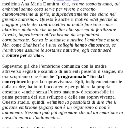
medicina Ana Maria Dumitru, che,
«come sospettavamo, gli
embrioni sanno cosa serve per vivere e cercano
autonomamente di farlo, indipendentemente che siano nel
grembo materno»
. Questo è anche il motivo
«del perché la
maggior parte dei contraccettivi in realtà funziona come
abortivo: piuttosto che impedire allo sperma di fertilizzare
l’ovulo, impediscono all’embrione da impiantarsi
correttamente. Senza le sostanze nutritive l’embrione muore.
Ma, come Shahbazi e i suoi colleghi hanno dimostrato, se
l’embrione assume le sostanze nutritive, egli continuerà
a
lottare per la vita
»
.
Sapevamo già che l’embrione comunica con la madre
attraverso segnali e scambio di nutrienti presenti il sangue, ma
ora scopriamo che è anche
“programmato” fin dal
concepimento
per la sopravvivenza. Egli, indipendentemente
dalla madre, ha tutto l’occorrente per guidare la propria
crescita e -anche senza l’utero materno- è responsabile in
prima persona del suo sviluppo e della sua sopravvivenza.
Questo studio, quindi,
«elimina la possibilità di dire che il
giovane embrione (zigote) non è un organismo o non è
autonomo. Nessuno può più affermare che ad un embrione in
crescita manca l’autonomia»
.