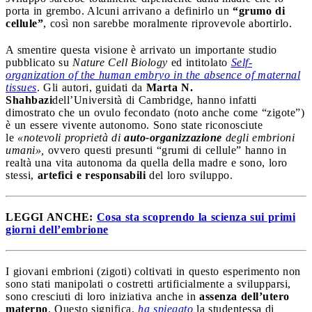
porta in grembo. Alcuni arrivano a definirlo un
“grumo di
cellule”
, così non sarebbe moralmente riprovevole abortirlo.
A smentire questa visione è arrivato un importante studio
pubblicato su
Nature Cell Biology
ed intitolato
Self-
organization of the human embryo in the absence of maternal
tissues
. Gli autori, guidati da
Marta N.
Shahbazi
dell’Università di Cambridge, hanno infatti
dimostrato che un ovulo fecondato (noto anche come “zigote”)
è un essere vivente autonomo. Sono state riconosciute
le
«notevoli proprietà di
auto-organizzazione
degli embrioni
umani»,
ovvero questi presunti “grumi di cellule” hanno in
realtà una vita autonoma da quella della madre e sono, loro
stessi,
artefici e responsabili
del loro sviluppo.
LEGGI ANCHE:
Cosa sta scoprendo la scienza sui primi
giorni dell’embrione
I giovani embrioni (zigoti) coltivati in questo esperimento non
sono stati manipolati o costretti artificialmente a svilupparsi,
sono cresciuti di loro iniziativa anche in
assenza dell’utero
materno
. Questo significa,
ha spiegato
la studentessa di