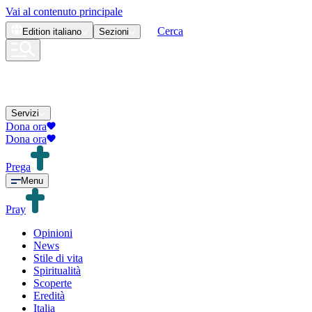
Vai al contenuto principale
Cerca
Edition
italiano
Sezioni
Servizi
Dona ora
Dona ora
Prega
Menu
Pray
Opinioni
News
Stile di vita
Spiritualità
Scoperte
Eredità
Italia