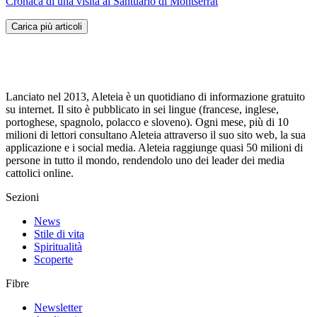
Cronaca di una visita al Santuario di Montserrat
Carica più articoli
Lanciato nel 2013, Aleteia è un quotidiano di informazione gratuito
su internet. Il sito è pubblicato in sei lingue (francese, inglese,
portoghese, spagnolo, polacco e sloveno). Ogni mese, più di 10
milioni di lettori consultano Aleteia attraverso il suo sito web, la sua
applicazione e i social media. Aleteia raggiunge quasi 50 milioni di
persone in tutto il mondo, rendendolo uno dei leader dei media
cattolici online.
Sezioni
News
Stile di vita
Spiritualità
Scoperte
Fibre
Newsletter