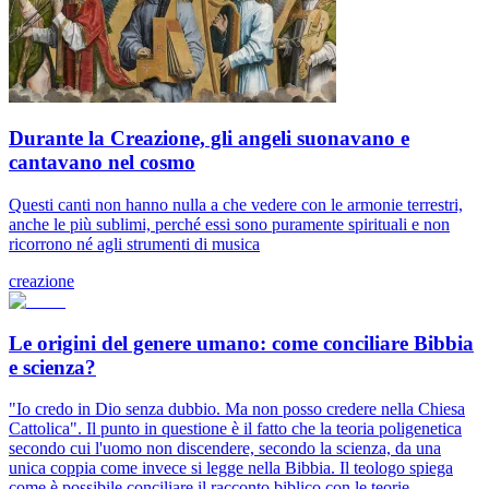
Durante la Creazione, gli angeli suonavano e
cantavano nel cosmo
Questi canti non hanno nulla a che vedere con le armonie terrestri,
anche le più sublimi, perché essi sono puramente spirituali e non
ricorrono né agli strumenti di musica
creazione
Le origini del genere umano: come conciliare Bibbia
e scienza?
"Io credo in Dio senza dubbio. Ma non posso credere nella Chiesa
Cattolica". Il punto in questione è il fatto che la teoria poligenetica
secondo cui l'uomo non discendere, secondo la scienza, da una
unica coppia come invece si legge nella Bibbia. Il teologo spiega
come è possibile conciliare il racconto biblico con le teorie