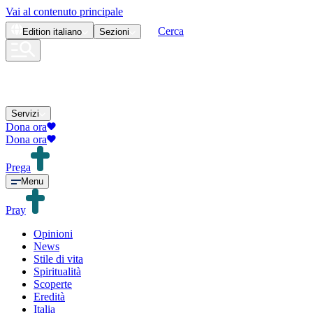
Vai al contenuto principale
Cerca
Edition
italiano
Sezioni
Servizi
Dona ora
Dona ora
Prega
Menu
Pray
Opinioni
News
Stile di vita
Spiritualità
Scoperte
Eredità
Italia