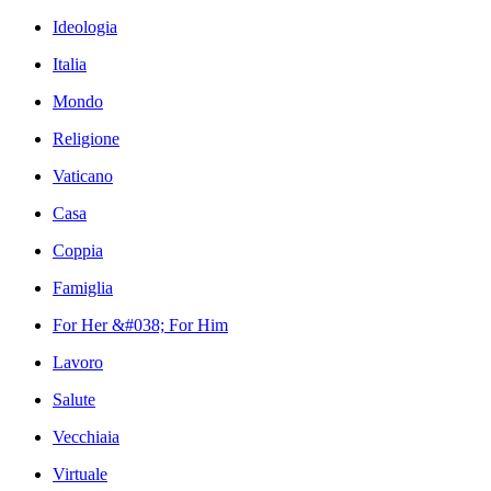
Ideologia
Italia
Mondo
Religione
Vaticano
Casa
Coppia
Famiglia
For Her &#038; For Him
Lavoro
Salute
Vecchiaia
Virtuale