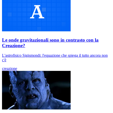
Le onde gravitazionali sono in contrasto con la
Creazione?
L'astrofisico Sigismondi: l'equazione che spiega il tutto ancora non
c'è
creazione