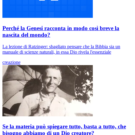
Perché la Genesi racconta in modo così breve la
nascita del mondo?
La lezione di Ratzinger: sbagliato pensare che la Bibbia sia un
manuale di scienze naturali, in essa Dio rivela l'essenziale
creazione
Se la materia può spiegare tutto, basta a tutto, che
bisogno abbiamo di un Dio creatore?