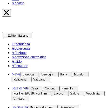
Abbazia
Edition
italiano
Dipendenza
Adolescente
Adozione
Adorazione eucaristica
Affido
Allenatore
News
Bioetica
Ideologia
Italia
Mondo
Religione
Vaticano
Stile di vita
Casa
Coppia
Famiglia
For Her &#038; For Him
Lavoro
Salute
Vecchiaia
Virtuale
Spiritualità
Bibbia e dottrina
Devozione