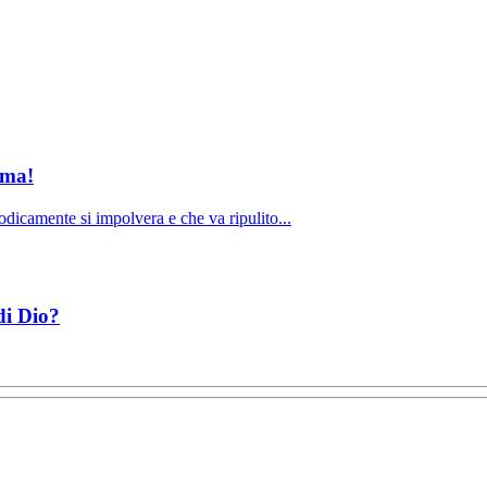
ima!
dicamente si impolvera e che va ripulito...
di Dio?