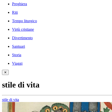
Preghiera
Riti
Tempo liturgico
Virtù cristiane
Divertimento
Santuari
Storia
Viaggi
✕
stile di vita
stile di vita