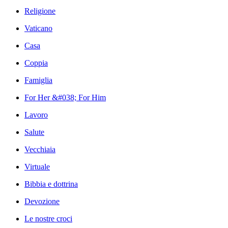
Religione
Vaticano
Casa
Coppia
Famiglia
For Her &#038; For Him
Lavoro
Salute
Vecchiaia
Virtuale
Bibbia e dottrina
Devozione
Le nostre croci