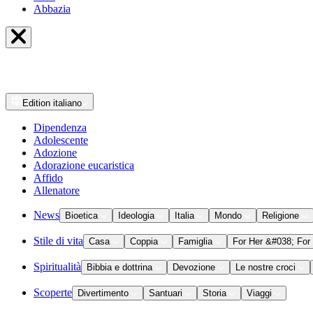
Abbazia
Edition
italiano
Dipendenza
Adolescente
Adozione
Adorazione eucaristica
Affido
Allenatore
News
Bioetica
Ideologia
Italia
Mondo
Religione
Stile di vita
Casa
Coppia
Famiglia
For Her &#038; For
Spiritualità
Bibbia e dottrina
Devozione
Le nostre croci
Scoperte
Divertimento
Santuari
Storia
Viaggi