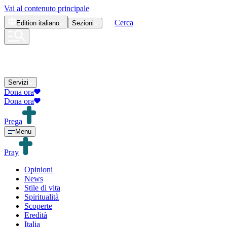
Vai al contenuto principale
Cerca
Edition
italiano
Sezioni
Servizi
Dona ora
Dona ora
Prega
Menu
Pray
Opinioni
News
Stile di vita
Spiritualità
Scoperte
Eredità
Italia