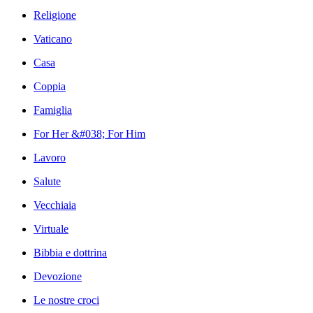
Religione
Vaticano
Casa
Coppia
Famiglia
For Her &#038; For Him
Lavoro
Salute
Vecchiaia
Virtuale
Bibbia e dottrina
Devozione
Le nostre croci