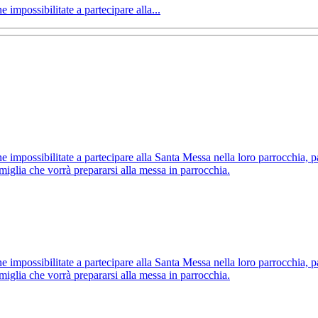
 impossibilitate a partecipare alla...
e impossibilitate a partecipare alla Santa Messa nella loro parrocchia, p
amiglia che vorrà prepararsi alla messa in parrocchia.
e impossibilitate a partecipare alla Santa Messa nella loro parrocchia, p
amiglia che vorrà prepararsi alla messa in parrocchia.