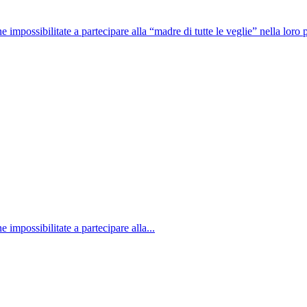
e impossibilitate a partecipare alla “madre di tutte le veglie” nella loro
 impossibilitate a partecipare alla...