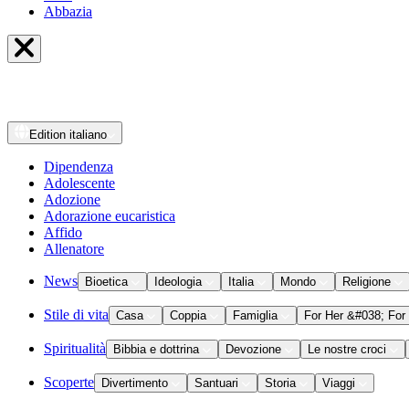
Abbazia
Edition
italiano
Dipendenza
Adolescente
Adozione
Adorazione eucaristica
Affido
Allenatore
News
Bioetica
Ideologia
Italia
Mondo
Religione
Stile di vita
Casa
Coppia
Famiglia
For Her &#038; For
Spiritualità
Bibbia e dottrina
Devozione
Le nostre croci
Scoperte
Divertimento
Santuari
Storia
Viaggi