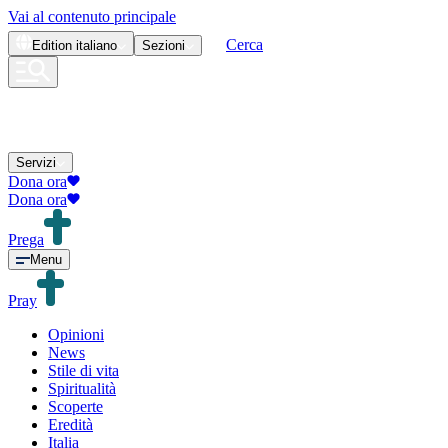
Vai al contenuto principale
Cerca
Edition
italiano
Sezioni
Servizi
Dona ora
Dona ora
Prega
Menu
Pray
Opinioni
News
Stile di vita
Spiritualità
Scoperte
Eredità
Italia