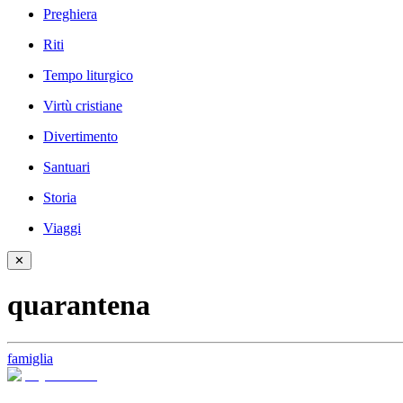
Preghiera
Riti
Tempo liturgico
Virtù cristiane
Divertimento
Santuari
Storia
Viaggi
✕
quarantena
famiglia