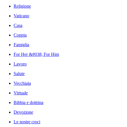
Religione
Vaticano
Casa
Coppia
Famiglia
For Her &#038; For Him
Lavoro
Salute
Vecchiaia
Virtuale
Bibbia e dottrina
Devozione
Le nostre croci