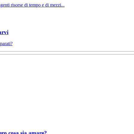
ngenti risorse di tempo e di mezzi...
arvi
parati?
ero cosa sia amare?