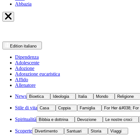
Abbazia
Edition
italiano
Dipendenza
Adolescente
Adozione
Adorazione eucaristica
Affido
Allenatore
News
Bioetica
Ideologia
Italia
Mondo
Religione
Stile di vita
Casa
Coppia
Famiglia
For Her &#038; For
Spiritualità
Bibbia e dottrina
Devozione
Le nostre croci
Scoperte
Divertimento
Santuari
Storia
Viaggi