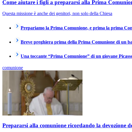
Come aiutare i figli a prepararsi alla Prima Comunio
Questa missione è anche dei genitori, non solo della Chiesa
Prepariamo la Prima Comunione, e prima la prima Con
Breve preghiera prima della Prima Comunione di un 
Una toccante “Prima Comunione” di un giovane Picass
comunione
Prepararsi alla comunione ricordando la devozione de