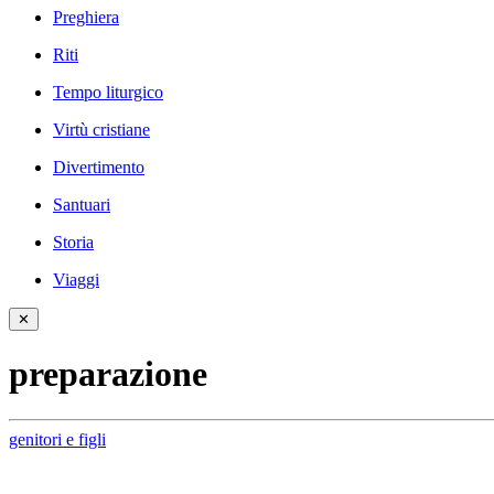
Preghiera
Riti
Tempo liturgico
Virtù cristiane
Divertimento
Santuari
Storia
Viaggi
✕
preparazione
genitori e figli