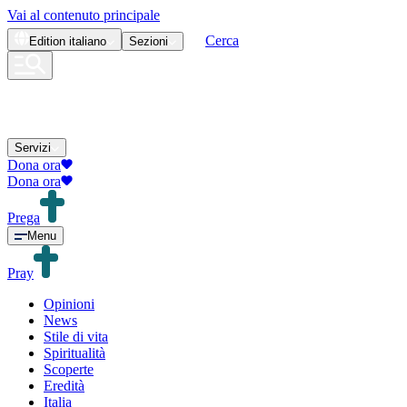
Vai al contenuto principale
Cerca
Edition
italiano
Sezioni
Servizi
Dona ora
Dona ora
Prega
Menu
Pray
Opinioni
News
Stile di vita
Spiritualità
Scoperte
Eredità
Italia