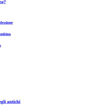
ne?
fessione
bambino
o
gli antichi