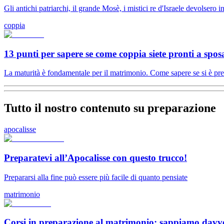
Gli antichi patriarchi, il grande Mosè, i mistici re d'Israele devolsero i
coppia
13 punti per sapere se come coppia siete pronti a spos
La maturità è fondamentale per il matrimonio. Come sapere se si è pre
Tutto il nostro contenuto su preparazione
apocalisse
Preparatevi all’Apocalisse con questo trucco!
Prepararsi alla fine può essere più facile di quanto pensiate
matrimonio
Corsi in preparazione al matrimonio: sappiamo davv