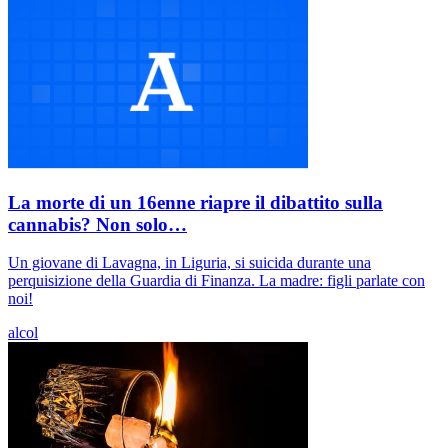
La morte di un 16enne riapre il dibattito sulla
cannabis? Non solo…
Un giovane di Lavagna, in Liguria, si suicida durante una
perquisizione della Guardia di Finanza. La madre: figli parlate con
noi!
alcol