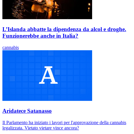
L’Islanda abbatte la dipendenza da alcol e droghe.
Funzionerebbe anche in Italia?
cannabis
Aridatece Satanasso
Il Parlamento ha iniziato i lavori per l'approvazione della cannabis
legalizzata. Vietato vietare vince ancora?