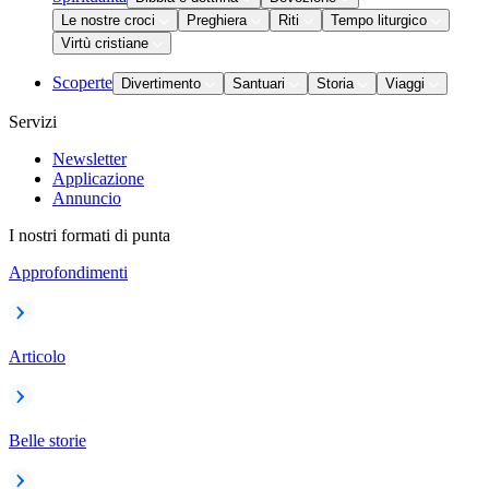
Le nostre croci
Preghiera
Riti
Tempo liturgico
Virtù cristiane
Scoperte
Divertimento
Santuari
Storia
Viaggi
Servizi
Newsletter
Applicazione
Annuncio
I nostri formati di punta
Approfondimenti
Articolo
Belle storie