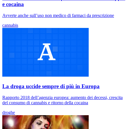
e cocaina
Avverte anche sull’uso non medico di farmaci da prescrizione
cannabis
La droga uccide sempre di più in Europa
Rapporto 2018 dell’agenzia europea: aumento dei decessi, crescita
del consumo di cannabis e ritorno della cocaina
droghe