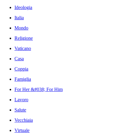
Ideologia
Italia
Mondo
Religione
Vaticano
Casa
Coppia
Famiglia
For Her &#038; For Him
Lavoro
Salute
Vecchiaia
Virtuale