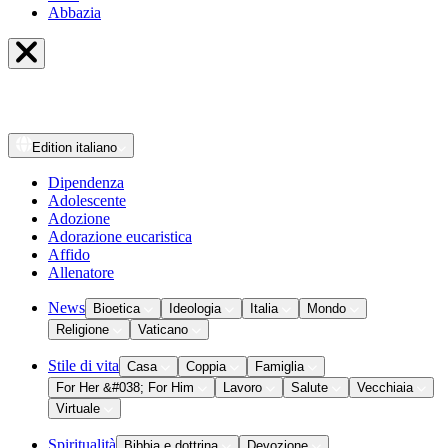
Abbazia
Edition
italiano
Dipendenza
Adolescente
Adozione
Adorazione eucaristica
Affido
Allenatore
News
Bioetica
Ideologia
Italia
Mondo
Religione
Vaticano
Stile di vita
Casa
Coppia
Famiglia
For Her &#038; For Him
Lavoro
Salute
Vecchiaia
Virtuale
Spiritualità
Bibbia e dottrina
Devozione