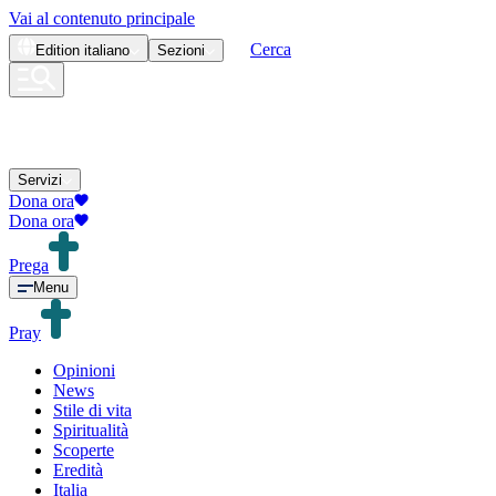
Vai al contenuto principale
Cerca
Edition
italiano
Sezioni
Servizi
Dona ora
Dona ora
Prega
Menu
Pray
Opinioni
News
Stile di vita
Spiritualità
Scoperte
Eredità
Italia