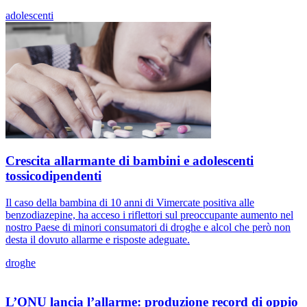
adolescenti
Crescita allarmante di bambini e adolescenti
tossicodipendenti
Il caso della bambina di 10 anni di Vimercate positiva alle
benzodiazepine, ha acceso i riflettori sul preoccupante aumento nel
nostro Paese di minori consumatori di droghe e alcol che però non
desta il dovuto allarme e risposte adeguate.
droghe
L’ONU lancia l’allarme: produzione record di oppio