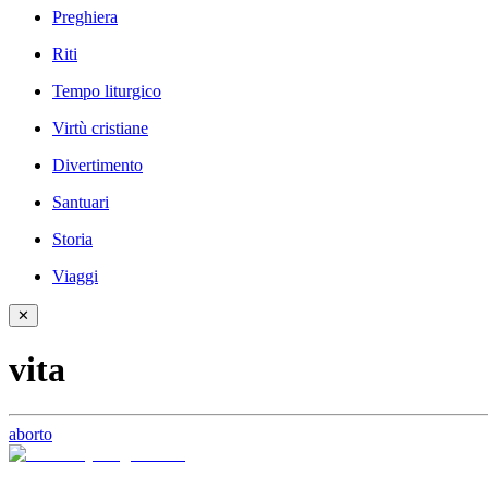
Preghiera
Riti
Tempo liturgico
Virtù cristiane
Divertimento
Santuari
Storia
Viaggi
✕
vita
aborto