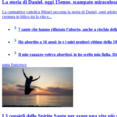
La storia di Daniel, oggi 15enne, scampato miracolos
La cantuatrice cattolica Mirael racconta la storia di Daniel, oggi adol
creatura in bilico tra la vita e...
7 sante che hanno rifiutato l’aborto, anche a rischio dell
Ho abortito a 16 anni: io e i miei genitori vittime della 1
Il mio ragazzo voleva abortissi, io ho scelto mia figlia. D
papa francesco
I 3 consigli dello Spirito Santo per avere una vita più