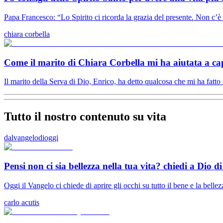
Papa Francesco: “Lo Spirito ci ricorda la grazia del presente. Non c’è 
chiara corbella
Come il marito di Chiara Corbella mi ha aiutata a capi
Il marito della Serva di Dio, Enrico, ha detto qualcosa che mi ha fatt
Tutto il nostro contenuto su vita
dalvangelodioggi
Pensi non ci sia bellezza nella tua vita? chiedi a Dio di 
Oggi il Vangelo ci chiede di aprire gli occhi su tutto il bene e la bellez
carlo acutis