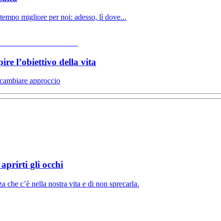
tempo migliore per noi: adesso, lì dove...
re l’obiettivo della vita
o cambiare approccio
aprirti gli occhi
za che c’è nella nostra vita e di non sprecarla.