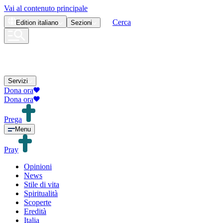
Vai al contenuto principale
Cerca
Edition
italiano
Sezioni
Servizi
Dona ora
Dona ora
Prega
Menu
Pray
Opinioni
News
Stile di vita
Spiritualità
Scoperte
Eredità
Italia