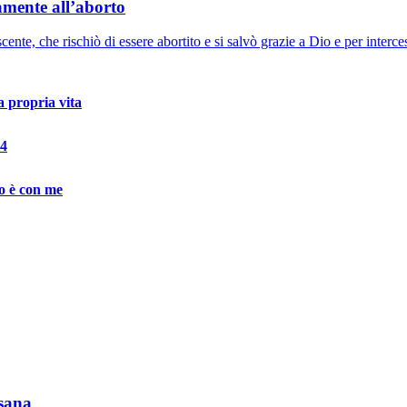
amente all’aborto
escente, che rischiò di essere abortito e si salvò grazie a Dio e per inte
a propria vita
94
io è con me
 sana