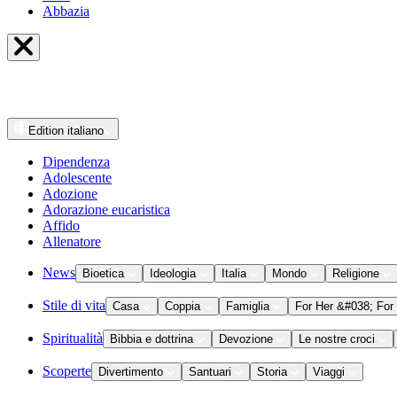
Abbazia
Edition
italiano
Dipendenza
Adolescente
Adozione
Adorazione eucaristica
Affido
Allenatore
News
Bioetica
Ideologia
Italia
Mondo
Religione
Stile di vita
Casa
Coppia
Famiglia
For Her &#038; For
Spiritualità
Bibbia e dottrina
Devozione
Le nostre croci
Scoperte
Divertimento
Santuari
Storia
Viaggi