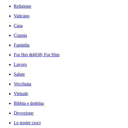
Religione
Vaticano
Casa
Coppia
Famiglia
For Her &#038; For Him
Lavoro
Salute
Vecchiaia
Virtuale
Bibbia e dottrina
Devozione
Le nostre croci