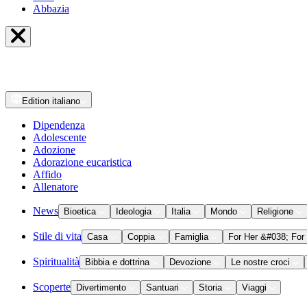
Abbazia
Edition
italiano
Dipendenza
Adolescente
Adozione
Adorazione eucaristica
Affido
Allenatore
News
Bioetica
Ideologia
Italia
Mondo
Religione
Stile di vita
Casa
Coppia
Famiglia
For Her &#038; For
Spiritualità
Bibbia e dottrina
Devozione
Le nostre croci
Scoperte
Divertimento
Santuari
Storia
Viaggi