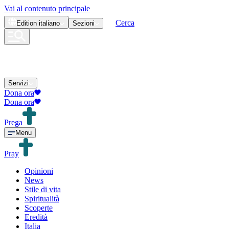
Vai al contenuto principale
Cerca
Edition
italiano
Sezioni
Servizi
Dona ora
Dona ora
Prega
Menu
Pray
Opinioni
News
Stile di vita
Spiritualità
Scoperte
Eredità
Italia