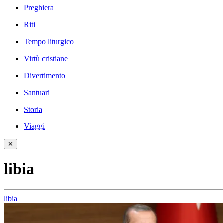
Preghiera
Riti
Tempo liturgico
Virtù cristiane
Divertimento
Santuari
Storia
Viaggi
✕
libia
libia