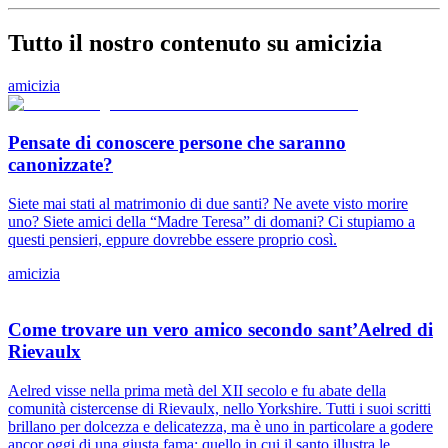
Tutto il nostro contenuto su amicizia
amicizia
Pensate di conoscere persone che saranno
canonizzate?
Siete mai stati al matrimonio di due santi? Ne avete visto morire
uno? Siete amici della “Madre Teresa” di domani? Ci stupiamo a
questi pensieri, eppure dovrebbe essere proprio così.
amicizia
Come trovare un vero amico secondo sant’Aelred di
Rievaulx
Aelred visse nella prima metà del XII secolo e fu abate della
comunità cistercense di Rievaulx, nello Yorkshire. Tutti i suoi scritti
brillano per dolcezza e delicatezza, ma è uno in particolare a godere
ancor oggi di una giusta fama: quello in cui il santo illustra le