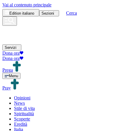
Vai al contenuto principale
Cerca
Edition
italiano
Sezioni
Servizi
Dona ora
Dona ora
Prega
Menu
Pray
Opinioni
News
Stile di vita
Spiritualità
Scoperte
Eredità
Italia