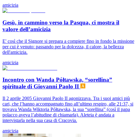
amicizia
Gesù, in cammino verso la Pasqua, ci mostra il
valore dell’amicizia
E' così che il Signore si prepara a compiere fino in fondo la missione
per cui è venuto: passando per la dolcezza, il calore, la bellezza
dell'amicizia.
amicizia
Incontro con Wanda Półtawska, “sorellina”
spirituale di Giovanni Paolo II
Il 2 aprile 2005 Giovanni Paolo II agonizzava. Tra i suoi amici più
cari, che l’hanno accompagnato fino all’ultimo respiro, alle 21:37, si
trovava Wanda Wiktoria Półtawska, la sua “sorellina” (così il papa
polacco aveva l’abitudine di chiamarla). Aleteia è andata a
intervistarla nella sua casa di Cracovia.
amicizia