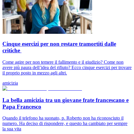
Cinque esercizi per non restare tramortiti dalle
critiche
Come agire per non temere il fallimento e il giudizio? Come non
avere più paura dell’idea del rifiuto? Ecco cinque esercizi per trovare
il proprio posto in mezzo agli altri.
amicizia
La bella amicizia tra un giovane frate francescano e
Papa Francesco
Quando il telefono ha suonato, p. Roberto non ha riconosciuto il
numero. Ha deciso di rispondere, e questo ha cambiato per sempre
la sua vita