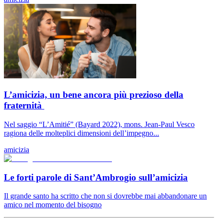
L’amicizia, un bene ancora più prezioso della
fraternità
Nel saggio “L’Amitié” (Bayard 2022), mons. Jean-Paul Vesco
ragiona delle molteplici dimensioni dell’impegno...
amicizia
Le forti parole di Sant’Ambrogio sull’amicizia
Il grande santo ha scritto che non si dovrebbe mai abbandonare un
amico nel momento del bisogno