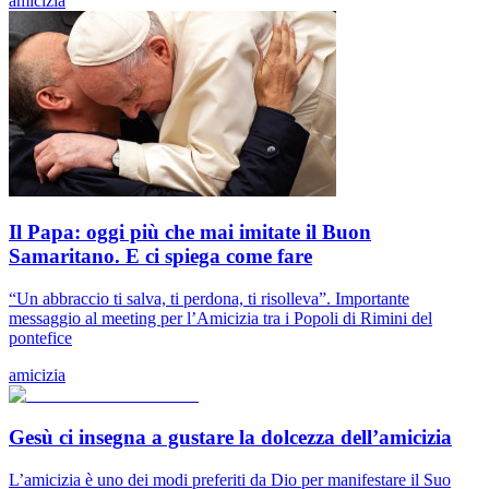
amicizia
Il Papa: oggi più che mai imitate il Buon
Samaritano. E ci spiega come fare
“Un abbraccio ti salva, ti perdona, ti risolleva”. Importante
messaggio al meeting per l’Amicizia tra i Popoli di Rimini del
pontefice
amicizia
Gesù ci insegna a gustare la dolcezza dell’amicizia
L’amicizia è uno dei modi preferiti da Dio per manifestare il Suo