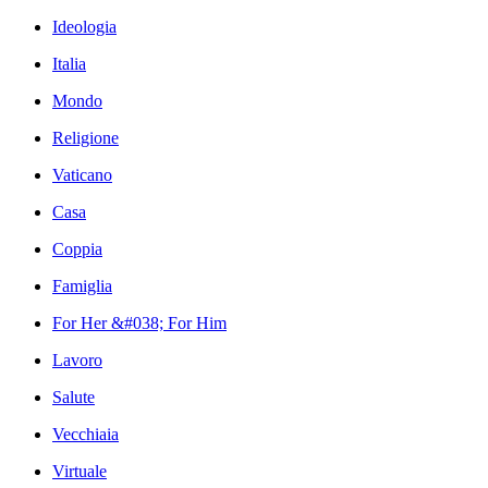
Ideologia
Italia
Mondo
Religione
Vaticano
Casa
Coppia
Famiglia
For Her &#038; For Him
Lavoro
Salute
Vecchiaia
Virtuale