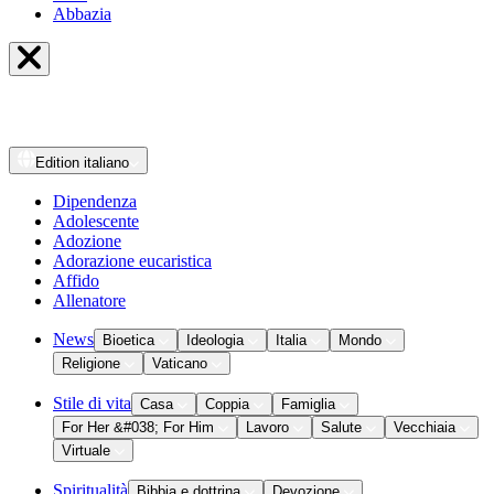
Abbazia
Edition
italiano
Dipendenza
Adolescente
Adozione
Adorazione eucaristica
Affido
Allenatore
News
Bioetica
Ideologia
Italia
Mondo
Religione
Vaticano
Stile di vita
Casa
Coppia
Famiglia
For Her &#038; For Him
Lavoro
Salute
Vecchiaia
Virtuale
Spiritualità
Bibbia e dottrina
Devozione