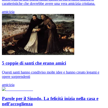
caratteristiche che dovrebbe avere una vera amicizia cristiana.
amicizia
5 coppie di santi che erano amici
Questi santi hanno condiviso molte idee e hanno creato legami e
opere sorprendenti
amicizia
Parole per il Sinodo. La felicità inizia nella casa e
nell’accoglienza