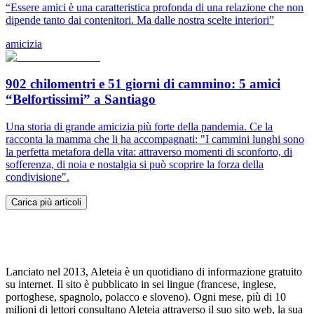
“Essere amici è una caratteristica profonda di una relazione che non
dipende tanto dai contenitori. Ma dalle nostra scelte interiori”
amicizia
902 chilomentri e 51 giorni di cammino: 5 amici
“Belfortissimi” a Santiago
Una storia di grande amicizia più forte della pandemia. Ce la
racconta la mamma che li ha accompagnati: "I cammini lunghi sono
la perfetta metafora della vita: attraverso momenti di sconforto, di
sofferenza, di noia e nostalgia si può scoprire la forza della
condivisione".
Carica più articoli
Lanciato nel 2013, Aleteia è un quotidiano di informazione gratuito
su internet. Il sito è pubblicato in sei lingue (francese, inglese,
portoghese, spagnolo, polacco e sloveno). Ogni mese, più di 10
milioni di lettori consultano Aleteia attraverso il suo sito web, la sua