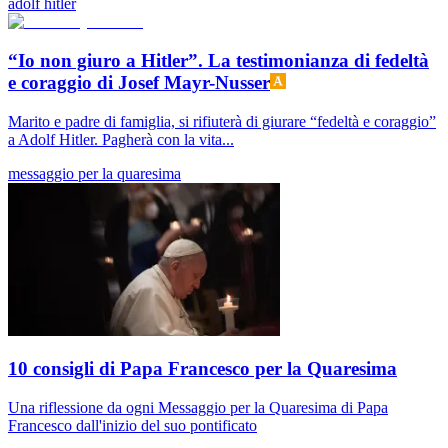
adolf hitler
“Io non giuro a Hitler”. La testimonianza di fedeltà
e coraggio di Josef Mayr-Nusser
Marito e padre di famiglia, si rifiuterà di giurare “fedeltà e coraggio”
a Adolf Hitler. Pagherà con la vita...
messaggio per la quaresima
10 consigli di Papa Francesco per la Quaresima
Una riflessione da ogni Messaggio per la Quaresima di Papa
Francesco dall'inizio del suo pontificato