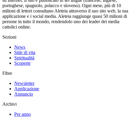
su internet. Il sito è pubblicato in sei lingue (francese, inglese,
portoghese, spagnolo, polacco e sloveno). Ogni mese, più di 10
milioni di lettori consultano Aleteia attraverso il suo sito web, la sua
applicazione e i social media. Aleteia raggiunge quasi 50 milioni di
persone in tutto il mondo, rendendolo uno dei leader dei media
cattolici online.
Sezioni
News
Stile di vita
Spiritualità
Scoperte
Fibre
Newsletter
Applicazione
Annuncio
Archivi
Per anno