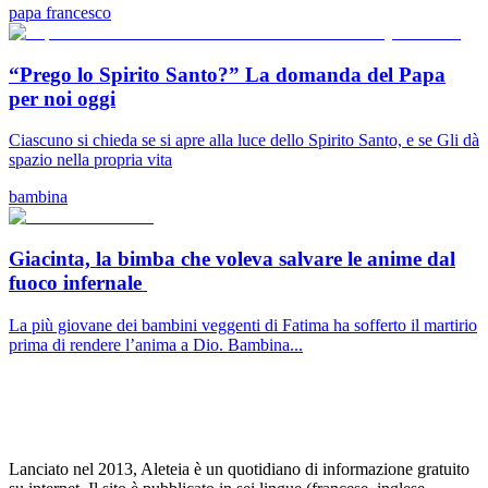
papa francesco
“Prego lo Spirito Santo?” La domanda del Papa
per noi oggi
Ciascuno si chieda se si apre alla luce dello Spirito Santo, e se Gli dà
spazio nella propria vita
bambina
Giacinta, la bimba che voleva salvare le anime dal
fuoco infernale
La più giovane dei bambini veggenti di Fatima ha sofferto il martirio
prima di rendere l’anima a Dio. Bambina...
Lanciato nel 2013, Aleteia è un quotidiano di informazione gratuito