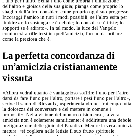
l’uno per l’altro. Senta l’uno come propria l’umiliazione
dell’altro e gioisca della sua gioia; pianga come proprio lo
sbaglio dell’altro, consideri come proprio ogni suo progresso.
Incoraggi l’amico in tutti i modi possibili, se l’altro esita per
timidezza; lo sostenga se è debole; lo consoli se è triste; lo
sopporti se è adirato». In tal modo, la luce del Vangelo
comincerà a riflettersi in quell’amicizia, facendola brillare
come la preziosa che è.
La perfetta concordanza di
un’amicizia cristianamente
vissuta
«Allora vedrai quanto è vantaggioso soffrire l’uno per l’altro,
darsi da fare l’uno per l’altro, portare i pesi l’uno per l’altro»,
scrive il santo di Rievaulx, «sperimentando nel frattempo tutta
la dolcezza del conversare e del mettere in comune i
propositi». Nella visione del monaco cistercense, la vera
amicizia non è solamente santificante; è addirittura una debole
prefigurazione delle gioie del Paradiso. Mentre la vera amicizia
matura, «si coglierà nella letizia il suo frutto spirituale,