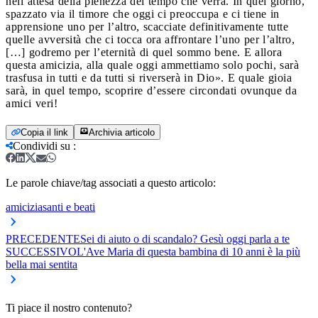
nell’attesa della pienezza del tempo che verrà. In quel giorno,
spazzato via il timore che oggi ci preoccupa e ci tiene in
apprensione uno per l’altro, scacciate definitivamente tutte
quelle avversità che ci tocca ora affrontare l’uno per l’altro,
[…] godremo per l’eternità di quel sommo bene. E allora
questa amicizia, alla quale oggi ammettiamo solo pochi, sarà
trasfusa in tutti e da tutti si riverserà in Dio». E quale gioia
sarà, in quel tempo, scoprire d’essere circondati ovunque da
amici veri!
Copia il link
Archivia articolo
Condividi su
:
Le parole chiave/tag associati a questo articolo:
amicizia
santi e beati
PRECEDENTE
Sei di aiuto o di scandalo? Gesù oggi parla a te
SUCCESSIVO
L'Ave Maria di questa bambina di 10 anni è la più
bella mai sentita
Ti piace il nostro contenuto?