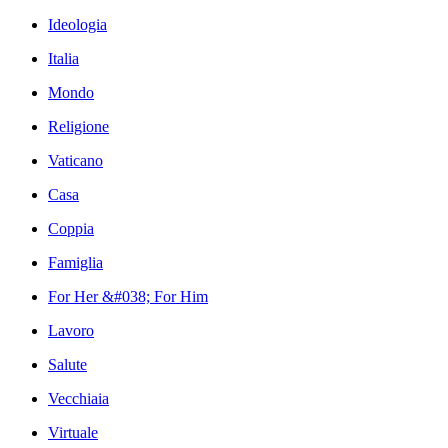
Ideologia
Italia
Mondo
Religione
Vaticano
Casa
Coppia
Famiglia
For Her &#038; For Him
Lavoro
Salute
Vecchiaia
Virtuale