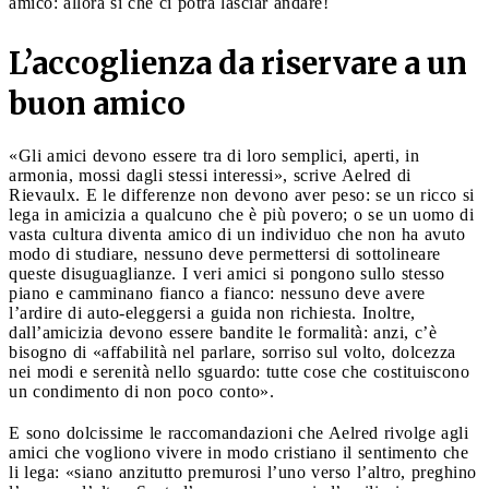
amico: allora sì che ci potrà lasciar andare!
L’accoglienza da riservare a un
buon amico
«Gli amici devono essere tra di loro semplici, aperti, in
armonia, mossi dagli stessi interessi», scrive Aelred di
Rievaulx. E le differenze non devono aver peso: se un ricco si
lega in amicizia a qualcuno che è più povero; o se un uomo di
vasta cultura diventa amico di un individuo che non ha avuto
modo di studiare, nessuno deve permettersi di sottolineare
queste disuguaglianze. I veri amici si pongono sullo stesso
piano e camminano fianco a fianco: nessuno deve avere
l’ardire di auto-eleggersi a guida non richiesta. Inoltre,
dall’amicizia devono essere bandite le formalità: anzi, c’è
bisogno di «affabilità nel parlare, sorriso sul volto, dolcezza
nei modi e serenità nello sguardo: tutte cose che costituiscono
un condimento di non poco conto».
E sono dolcissime le raccomandazioni che Aelred rivolge agli
amici che vogliono vivere in modo cristiano il sentimento che
li lega: «siano anzitutto premurosi l’uno verso l’altro, preghino