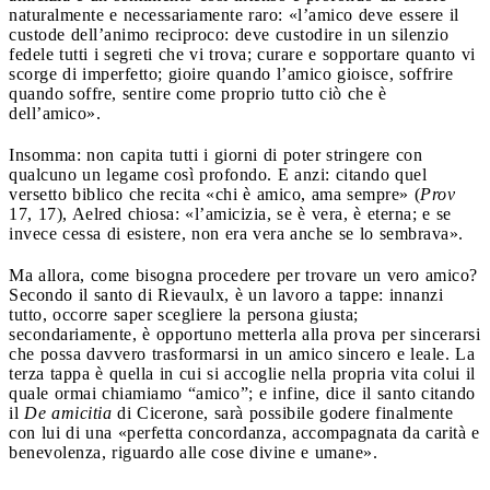
naturalmente e necessariamente raro: «l’amico deve essere il
custode dell’animo reciproco: deve custodire in un silenzio
fedele tutti i segreti che vi trova; curare e sopportare quanto vi
scorge di imperfetto; gioire quando l’amico gioisce, soffrire
quando soffre, sentire come proprio tutto ciò che è
dell’amico».
Insomma: non capita tutti i giorni di poter stringere con
qualcuno un legame così profondo. E anzi: citando quel
versetto biblico che recita «chi è amico, ama sempre» (
Prov
17, 17), Aelred chiosa: «l’amicizia, se è vera, è eterna; e se
invece cessa di esistere, non era vera anche se lo sembrava».
Ma allora, come bisogna procedere per trovare un vero amico?
Secondo il santo di Rievaulx, è un lavoro a tappe: innanzi
tutto, occorre saper scegliere la persona giusta;
secondariamente, è opportuno metterla alla prova per sincerarsi
che possa davvero trasformarsi in un amico sincero e leale. La
terza tappa è quella in cui si accoglie nella propria vita colui il
quale ormai chiamiamo “amico”; e infine, dice il santo citando
il
De amicitia
di Cicerone, sarà possibile godere finalmente
con lui di una «perfetta concordanza, accompagnata da carità e
benevolenza, riguardo alle cose divine e umane».