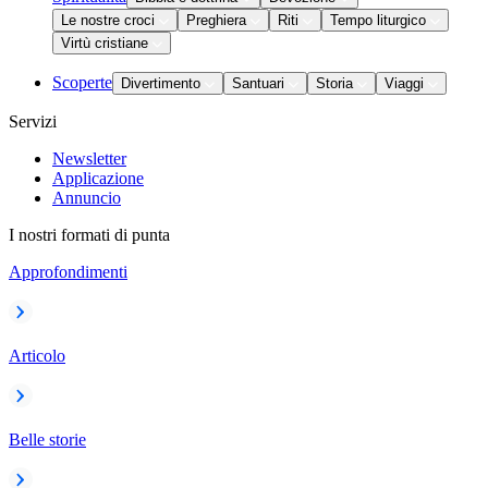
Le nostre croci
Preghiera
Riti
Tempo liturgico
Virtù cristiane
Scoperte
Divertimento
Santuari
Storia
Viaggi
Servizi
Newsletter
Applicazione
Annuncio
I nostri formati di punta
Approfondimenti
Articolo
Belle storie