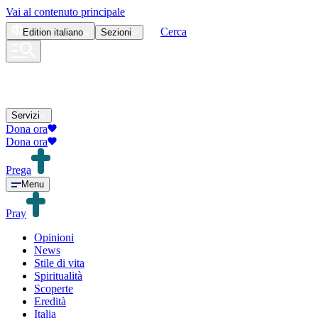
Vai al contenuto principale
Cerca
Edition
italiano
Sezioni
Servizi
Dona ora
Dona ora
Prega
Menu
Pray
Opinioni
News
Stile di vita
Spiritualità
Scoperte
Eredità
Italia