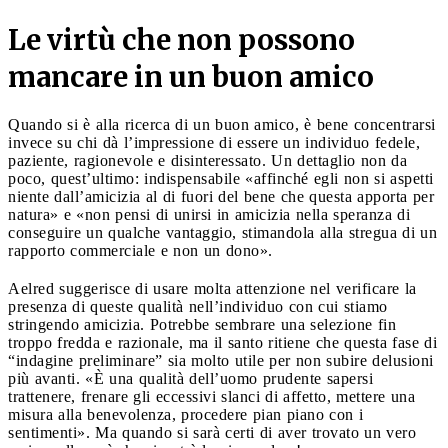
Le virtù che non possono
mancare in un buon amico
Quando si è alla ricerca di un buon amico, è bene concentrarsi
invece su chi dà l’impressione di essere un individuo fedele,
paziente, ragionevole e disinteressato. Un dettaglio non da
poco, quest’ultimo: indispensabile «affinché egli non si aspetti
niente dall’amicizia al di fuori del bene che questa apporta per
natura» e «non pensi di unirsi in amicizia nella speranza di
conseguire un qualche vantaggio, stimandola alla stregua di un
rapporto commerciale e non un dono».
Aelred suggerisce di usare molta attenzione nel verificare la
presenza di queste qualità nell’individuo con cui stiamo
stringendo amicizia. Potrebbe sembrare una selezione fin
troppo fredda e razionale, ma il santo ritiene che questa fase di
“indagine preliminare” sia molto utile per non subire delusioni
più avanti. «È una qualità dell’uomo prudente sapersi
trattenere, frenare gli eccessivi slanci di affetto, mettere una
misura alla benevolenza, procedere pian piano con i
sentimenti». Ma quando si sarà certi di aver trovato un vero