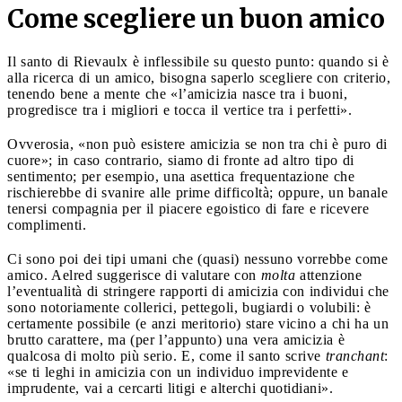
Come scegliere un buon amico
Il santo di Rievaulx è inflessibile su questo punto: quando si è
alla ricerca di un amico, bisogna saperlo scegliere con criterio,
tenendo bene a mente che «l’amicizia nasce tra i buoni,
progredisce tra i migliori e tocca il vertice tra i perfetti».
Ovverosia, «non può esistere amicizia se non tra chi è puro di
cuore»; in caso contrario, siamo di fronte ad altro tipo di
sentimento; per esempio, una asettica frequentazione che
rischierebbe di svanire alle prime difficoltà; oppure, un banale
tenersi compagnia per il piacere egoistico di fare e ricevere
complimenti.
Ci sono poi dei tipi umani che (quasi) nessuno vorrebbe come
amico. Aelred suggerisce di valutare con
molta
attenzione
l’eventualità di stringere rapporti di amicizia con individui che
sono notoriamente collerici, pettegoli, bugiardi o volubili: è
certamente possibile (e anzi meritorio) stare vicino a chi ha un
brutto carattere, ma (per l’appunto) una vera amicizia è
qualcosa di molto più serio. E, come il santo scrive
tranchant
:
«se ti leghi in amicizia con un individuo imprevidente e
imprudente, vai a cercarti litigi e alterchi quotidiani».