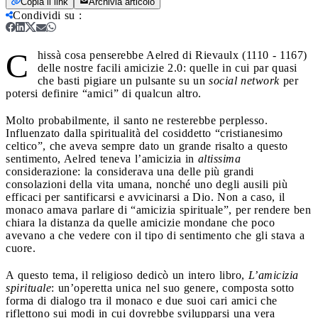
Copia il link
Archivia articolo
Condividi su
:
C
hissà cosa penserebbe Aelred di Rievaulx (1110 - 1167)
delle nostre facili amicizie 2.0: quelle in cui par quasi
che basti pigiare un pulsante su un
social network
per
potersi definire “amici” di qualcun altro.
Molto probabilmente, il santo ne resterebbe perplesso.
Influenzato dalla spiritualità del cosiddetto “cristianesimo
celtico”, che aveva sempre dato un grande risalto a questo
sentimento, Aelred teneva l’amicizia in
altissima
considerazione: la considerava una delle più grandi
consolazioni della vita umana, nonché uno degli ausili più
efficaci per santificarsi e avvicinarsi a Dio. Non a caso, il
monaco amava parlare di “amicizia spirituale”, per rendere ben
chiara la distanza da quelle amicizie mondane che poco
avevano a che vedere con il tipo di sentimento che gli stava a
cuore.
A questo tema, il religioso dedicò un intero libro,
L’amicizia
spirituale
: un’operetta unica nel suo genere, composta sotto
forma di dialogo tra il monaco e due suoi cari amici che
riflettono sui modi in cui dovrebbe svilupparsi una vera