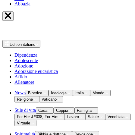
Abbazia
Edition
italiano
Dipendenza
Adolescente
Adozione
Adorazione eucaristica
Affido
Allenatore
News
Bioetica
Ideologia
Italia
Mondo
Religione
Vaticano
Stile di vita
Casa
Coppia
Famiglia
For Her &#038; For Him
Lavoro
Salute
Vecchiaia
Virtuale
Spiritualità
Bibbia e dottrina
Devozione