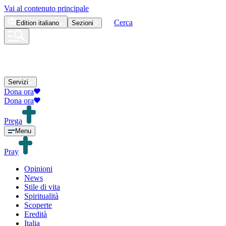
Vai al contenuto principale
Cerca
Edition
italiano
Sezioni
Servizi
Dona ora
Dona ora
Prega
Menu
Pray
Opinioni
News
Stile di vita
Spiritualità
Scoperte
Eredità
Italia