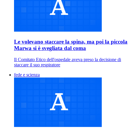
Le volevano staccare la spina, ma poi la piccola
Marwa si è svegliata dal coma
Il Comitato Etico dell'ospedale aveva preso la decisione di
staccare il suo respiratore
fede e scienza