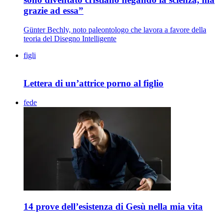
grazie ad essa”
Günter Bechly, noto paleontologo che lavora a favore della
teoria del Disegno Intelligente
figli
Lettera di un’attrice porno al figlio
fede
14 prove dell’esistenza di Gesù nella mia vita