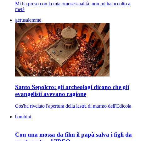
Mi ha preso con la mia omosessualità, non mi ha accolto a
metà
gerusalemme
Santo Sepolcro: gli archeologi dicono che gli
evangelisti avevano ragione
Cos'ha rivelato l'apertura della lastra di marmo dell'Edicola
bambini
Con una mossa da film il papà salva i figli da