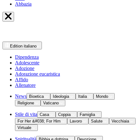
Abbazia
Edition
italiano
Dipendenza
Adolescente
Adozione
Adorazione eucaristica
Affido
Allenatore
News
Bioetica
Ideologia
Italia
Mondo
Religione
Vaticano
Stile di vita
Casa
Coppia
Famiglia
For Her &#038; For Him
Lavoro
Salute
Vecchiaia
Virtuale
Spiritualità
Bibbia e dottrina
Devozione