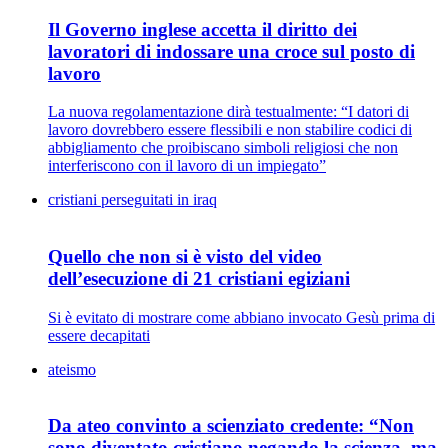
Il Governo inglese accetta il diritto dei
lavoratori di indossare una croce sul posto di
lavoro
La nuova regolamentazione dirà testualmente: “I datori di
lavoro dovrebbero essere flessibili e non stabilire codici di
abbigliamento che proibiscano simboli religiosi che non
interferiscono con il lavoro di un impiegato”
cristiani perseguitati in iraq
Quello che non si è visto del video
dell’esecuzione di 21 cristiani egiziani
Si è evitato di mostrare come abbiano invocato Gesù prima di
essere decapitati
ateismo
Da ateo convinto a scienziato credente: “Non
sono diventato cristiano negando la scienza, ma