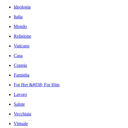
Ideologia
Italia
Mondo
Religione
Vaticano
Casa
Coppia
Famiglia
For Her &#038; For Him
Lavoro
Salute
Vecchiaia
Virtuale