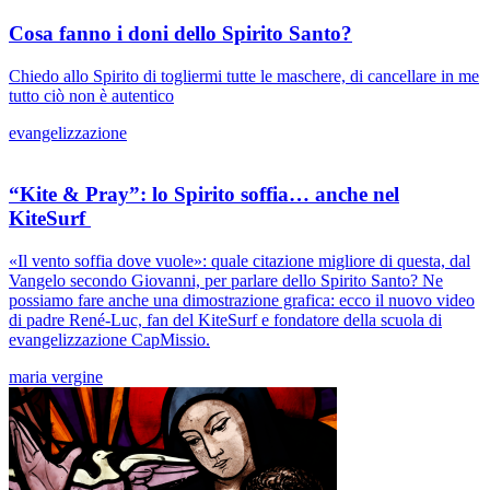
Cosa fanno i doni dello Spirito Santo?
Chiedo allo Spirito di togliermi tutte le maschere, di cancellare in me
tutto ciò non è autentico
evangelizzazione
“Kite & Pray”: lo Spirito soffia… anche nel
KiteSurf
«Il vento soffia dove vuole»: quale citazione migliore di questa, dal
Vangelo secondo Giovanni, per parlare dello Spirito Santo? Ne
possiamo fare anche una dimostrazione grafica: ecco il nuovo video
di padre René-Luc, fan del KiteSurf e fondatore della scuola di
evangelizzazione CapMissio.
maria vergine