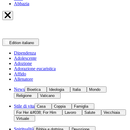
Abbazia
Edition
italiano
Dipendenza
Adolescente
Adozione
Adorazione eucaristica
Affido
Allenatore
News
Bioetica
Ideologia
Italia
Mondo
Religione
Vaticano
Stile di vita
Casa
Coppia
Famiglia
For Her &#038; For Him
Lavoro
Salute
Vecchiaia
Virtuale
Spiritualità
Bibbia e dottrina
Devozione