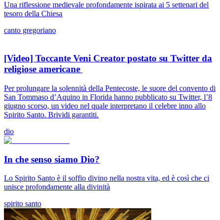
Una riflessione medievale profondamente ispirata ai 5 settenari del
tesoro della Chiesa
canto gregoriano
[Video] Toccante Veni Creator postato su Twitter da
religiose americane
Per prolungare la solennità della Pentecoste, le suore del convento di
San Tommaso d’Aquino in Florida hanno pubblicato su Twitter, l’8
giugno scorso, un video nel quale interpretano il celebre inno allo
Spirito Santo. Brividi garantiti.
dio
In che senso siamo Dio?
Lo Spirito Santo è il soffio divino nella nostra vita, ed è così che ci
unisce profondamente alla divinità
spirito santo