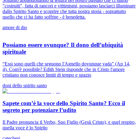
Soltanto abbandonando la lettura del nostro passato che ci siamo
"costruiti", fatta di rancori e vittimismi, possiamo lasciarci illuminare
dallo Spirito Santo e scoprire che tutta nostra storia - soprattutto
quello che ci ha fatto soffrire - è benedetta.
amore di dio
Possiamo essere ovunque? Il dono dell’ubiquità
spirituale
“Essi sono quelli che seguono l'Agnello dovunque vada” (Ap 14,
4). Com'è possibile? Edith Stein risponde che in Cristo l'amore
cristiano non conosce limiti di tempo e spazio
doni dello spirito santo
Sapete com’è la voce dello Spirito Santo? Ecco il
segreto per potenziare l’udito
Il Padre pronuncia il Verbo, Suo Figlio (Gesù Cristo), e quel respiro,
quella voce è lo Spirito
catechesi