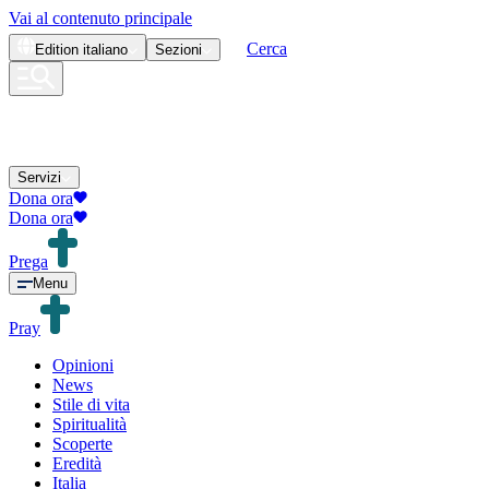
Vai al contenuto principale
Cerca
Edition
italiano
Sezioni
Servizi
Dona ora
Dona ora
Prega
Menu
Pray
Opinioni
News
Stile di vita
Spiritualità
Scoperte
Eredità
Italia