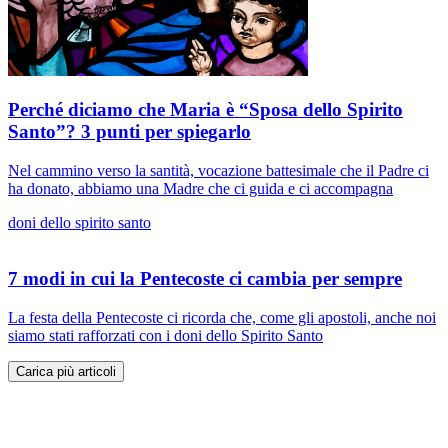
Perché diciamo che Maria è “Sposa dello Spirito
Santo”? 3 punti per spiegarlo
Nel cammino verso la santità, vocazione battesimale che il Padre ci
ha donato, abbiamo una Madre che ci guida e ci accompagna
doni dello spirito santo
7 modi in cui la Pentecoste ci cambia per sempre
La festa della Pentecoste ci ricorda che, come gli apostoli, anche noi
siamo stati rafforzati con i doni dello Spirito Santo
Carica più articoli