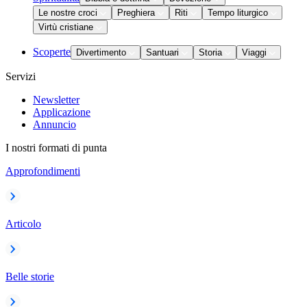
Le nostre croci
Preghiera
Riti
Tempo liturgico
Virtù cristiane
Scoperte
Divertimento
Santuari
Storia
Viaggi
Servizi
Newsletter
Applicazione
Annuncio
I nostri formati di punta
Approfondimenti
Articolo
Belle storie