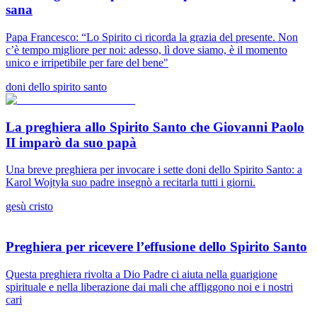
sana
Papa Francesco: “Lo Spirito ci ricorda la grazia del presente. Non
c’è tempo migliore per noi: adesso, lì dove siamo, è il momento
unico e irripetibile per fare del bene"
doni dello spirito santo
La preghiera allo Spirito Santo che Giovanni Paolo
II imparò da suo papà
Una breve preghiera per invocare i sette doni dello Spirito Santo: a
Karol Wojtyła suo padre insegnò a recitarla tutti i giorni.
gesù cristo
Preghiera per ricevere l’effusione dello Spirito Santo
Questa preghiera rivolta a Dio Padre ci aiuta nella guarigione
spirituale e nella liberazione dai mali che affliggono noi e i nostri
cari