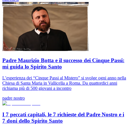
Padre Maurizio Botta e il successo dei Cinque Passi:
mi guida lo Spirito Santo
L’esperienza dei “Cinque Passi al Mistero” si svolge ogni anno nella
Chiesa di Santa Maria in Vallicella a Roma. Da quattordici anni
richiama più di 500 giovani a incontro
padre nostro
I 7 peccati capitali, le 7 richieste del Padre Nostro e i
7 doni dello Spirito Santo