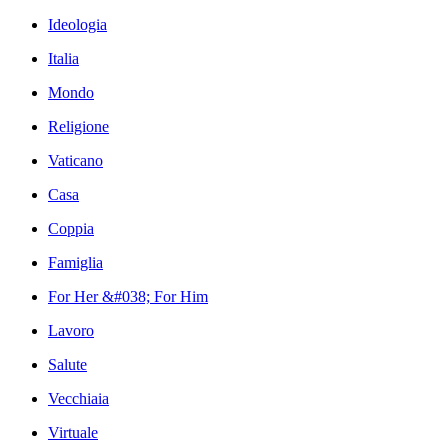
Ideologia
Italia
Mondo
Religione
Vaticano
Casa
Coppia
Famiglia
For Her &#038; For Him
Lavoro
Salute
Vecchiaia
Virtuale