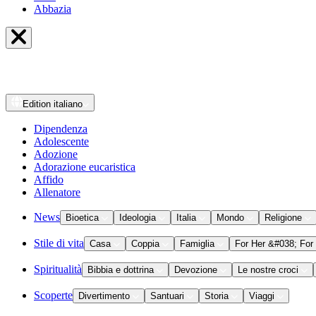
Abbazia
Edition
italiano
Dipendenza
Adolescente
Adozione
Adorazione eucaristica
Affido
Allenatore
News
Bioetica
Ideologia
Italia
Mondo
Religione
Stile di vita
Casa
Coppia
Famiglia
For Her &#038; For
Spiritualità
Bibbia e dottrina
Devozione
Le nostre croci
Scoperte
Divertimento
Santuari
Storia
Viaggi