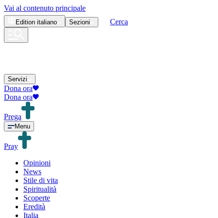
Vai al contenuto principale
Cerca
Edition
italiano
Sezioni
Servizi
Dona ora
Dona ora
Prega
Menu
Pray
Opinioni
News
Stile di vita
Spiritualità
Scoperte
Eredità
Italia