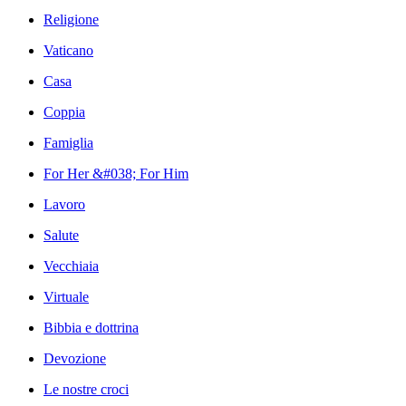
Religione
Vaticano
Casa
Coppia
Famiglia
For Her &#038; For Him
Lavoro
Salute
Vecchiaia
Virtuale
Bibbia e dottrina
Devozione
Le nostre croci