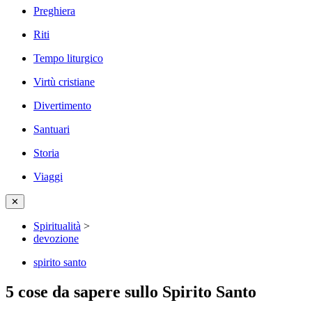
Preghiera
Riti
Tempo liturgico
Virtù cristiane
Divertimento
Santuari
Storia
Viaggi
✕
Spiritualità
>
devozione
spirito santo
5 cose da sapere sullo Spirito Santo