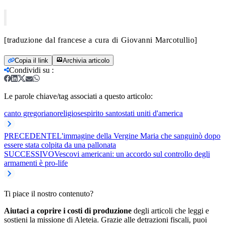
[traduzione dal francese a cura di Giovanni Marcotullio]
Copia il link
Archivia articolo
Condividi su
:
Le parole chiave/tag associati a questo articolo:
canto gregoriano
religiose
spirito santo
stati uniti d'america
PRECEDENTE
L'immagine della Vergine Maria che sanguinò dopo
essere stata colpita da una pallonata
SUCCESSIVO
Vescovi americani: un accordo sul controllo degli
armamenti è pro-life
Ti piace il nostro contenuto?
Aiutaci a coprire i costi di produzione
degli articoli che leggi e
sostieni la missione di Aleteia. Grazie alle detrazioni fiscali, puoi