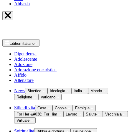
Abbazia
Edition
italiano
Dipendenza
Adolescente
Adozione
Adorazione eucaristica
Affido
Allenatore
News
Bioetica
Ideologia
Italia
Mondo
Religione
Vaticano
Stile di vita
Casa
Coppia
Famiglia
For Her &#038; For Him
Lavoro
Salute
Vecchiaia
Virtuale
Spiritualità
Bibbia e dottrina
Devozione