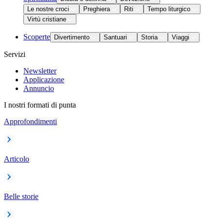
Le nostre croci
Preghiera
Riti
Tempo liturgico
Virtù cristiane
Scoperte
Divertimento
Santuari
Storia
Viaggi
Servizi
Newsletter
Applicazione
Annuncio
I nostri formati di punta
Approfondimenti
Articolo
Belle storie