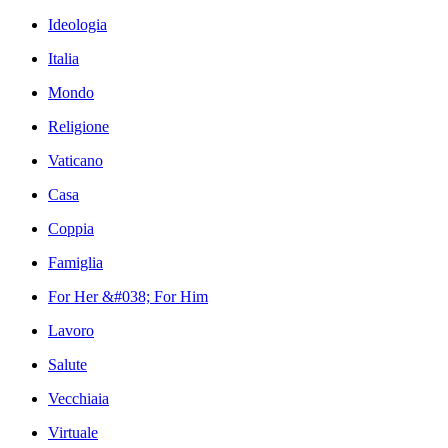
Ideologia
Italia
Mondo
Religione
Vaticano
Casa
Coppia
Famiglia
For Her &#038; For Him
Lavoro
Salute
Vecchiaia
Virtuale