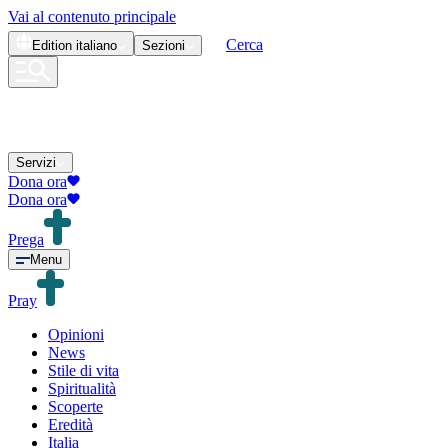
Vai al contenuto principale
Cerca
Edition
italiano
Sezioni
Servizi
Dona ora
Dona ora
Prega
Menu
Pray
Opinioni
News
Stile di vita
Spiritualità
Scoperte
Eredità
Italia