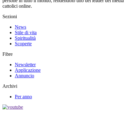
persone in tutto il mondo, rendendolo uno dei leader dei media
cattolici online.
Sezioni
News
Stile di vita
Spiritualità
Scoperte
Fibre
Newsletter
Applicazione
Annuncio
Archivi
Per anno