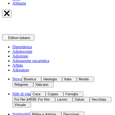
Abbazia
Edition
italiano
Dipendenza
Adolescente
Adozione
Adorazione eucaristica
Affido
Allenatore
News
Bioetica
Ideologia
Italia
Mondo
Religione
Vaticano
Stile di vita
Casa
Coppia
Famiglia
For Her &#038; For Him
Lavoro
Salute
Vecchiaia
Virtuale
Spiritualità
Bibbia e dottrina
Devozione