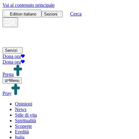
Vai al contenuto principale
Cerca
Edition
italiano
Sezioni
Servizi
Dona ora
Dona ora
Prega
Menu
Pray
Opinioni
News
Stile di vita
Spiritualità
Scoperte
Eredità
Italia