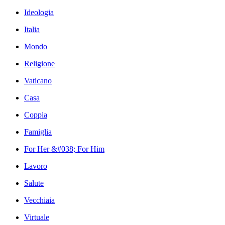
Ideologia
Italia
Mondo
Religione
Vaticano
Casa
Coppia
Famiglia
For Her &#038; For Him
Lavoro
Salute
Vecchiaia
Virtuale