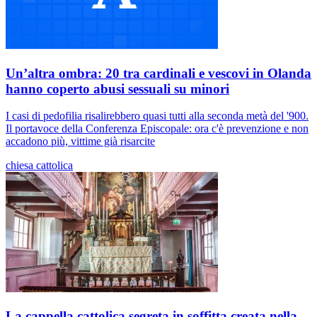
Un’altra ombra: 20 tra cardinali e vescovi in Olanda
hanno coperto abusi sessuali su minori
I casi di pedofilia risalirebbero quasi tutti alla seconda metà del '900.
Il portavoce della Conferenza Episcopale: ora c'è prevenzione e non
accadono più, vittime già risarcite
chiesa cattolica
La cappella cattolica segreta in soffitta creata nella