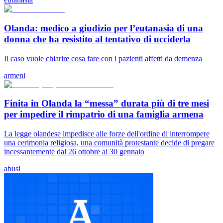
Olanda: medico a giudizio per l’eutanasia di una
donna che ha resistito al tentativo di ucciderla
Il caso vuole chiarire cosa fare con i pazienti affetti da demenza
armeni
Finita in Olanda la “messa” durata più di tre mesi
per impedire il rimpatrio di una famiglia armena
La legge olandese impedisce alle forze dell'ordine di interrompere
una cerimonia religiosa, una comunità protestante decide di pregare
incessantemente dal 26 ottobre al 30 gennaio
abusi