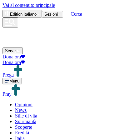
Vai al contenuto principale
Cerca
Edition
italiano
Sezioni
Servizi
Dona ora
Dona ora
Prega
Menu
Pray
Opinioni
News
Stile di vita
Spiritualità
Scoperte
Eredità
Italia