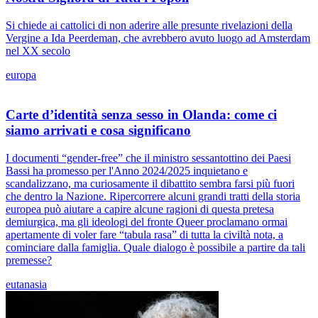
Si chiede ai cattolici di non aderire alle presunte rivelazioni della
Vergine a Ida Peerdeman, che avrebbero avuto luogo ad Amsterdam
nel XX secolo
europa
Carte d’identità senza sesso in Olanda: come ci
siamo arrivati e cosa significano
I documenti “gender-free” che il ministro sessantottino dei Paesi
Bassi ha promesso per l'Anno 2024/2025 inquietano e
scandalizzano, ma curiosamente il dibattito sembra farsi più fuori
che dentro la Nazione. Ripercorrere alcuni grandi tratti della storia
europea può aiutare a capire alcune ragioni di questa pretesa
demiurgica, ma gli ideologi del fronte Queer proclamano ormai
apertamente di voler fare “tabula rasa” di tutta la civiltà nota, a
cominciare dalla famiglia. Quale dialogo è possibile a partire da tali
premesse?
eutanasia