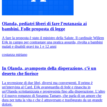
Olanda, pediatri liberi di fare l’eutanasia ai
bambini. Folle proposta di legge
A fare la proposta è stato il ministro della Salute. Il cardinale Willem
Eijk in campo per contrastare una pratica assurda, rivolta a bambini
malati e disabili gravi tra 1 e 12 anni
costanza miriano
In Olanda, avamposto della disperazione, c’è un
deserto che fiorisce
La recensione di due libri, diversi ma convergenti. Il primo è
un'intervista al Card. Eijk avanguardia di fede e rinascita in
un'Olanda scristianizzata e progressista fino alla disperazione. L'altro
è il nuovo romanzo di Susanna Tamaro, che parla di un amore che
dura per tutta la vita e che è attraversato e trasfigurato da un grande
dolore.