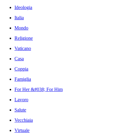
Ideologia
Italia
Mondo
Religione
Vaticano
Casa
Coppia
Famiglia
For Her &#038; For Him
Lavoro
Salute
Vecchiaia
Virtuale