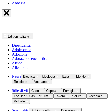
Abbazia
Edition
italiano
Dipendenza
Adolescente
Adozione
Adorazione eucaristica
Affido
Allenatore
News
Bioetica
Ideologia
Italia
Mondo
Religione
Vaticano
Stile di vita
Casa
Coppia
Famiglia
For Her &#038; For Him
Lavoro
Salute
Vecchiaia
Virtuale
Spiritualità
Bibbia e dottrina
Devozione