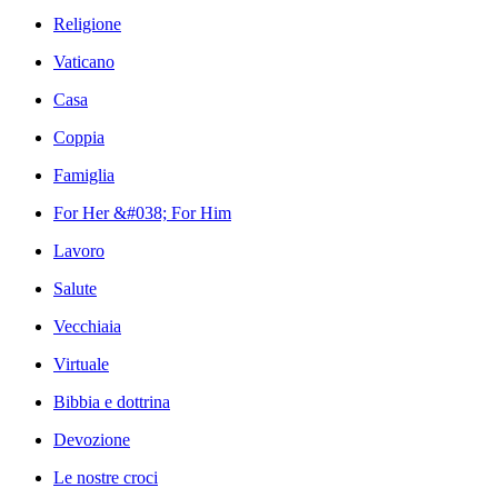
Religione
Vaticano
Casa
Coppia
Famiglia
For Her &#038; For Him
Lavoro
Salute
Vecchiaia
Virtuale
Bibbia e dottrina
Devozione
Le nostre croci