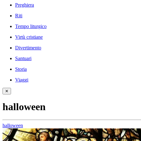
Preghiera
Riti
Tempo liturgico
Virtù cristiane
Divertimento
Santuari
Storia
Viaggi
✕
halloween
halloween