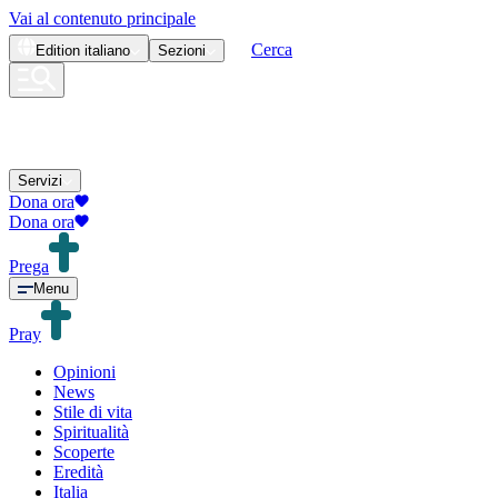
Vai al contenuto principale
Cerca
Edition
italiano
Sezioni
Servizi
Dona ora
Dona ora
Prega
Menu
Pray
Opinioni
News
Stile di vita
Spiritualità
Scoperte
Eredità
Italia