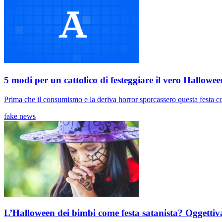
5 modi per un cattolico di festeggiare il vero Hallowee
Prima che il consumismo e la deriva horror sporcassero questa festa con
fake news
L’Halloween dei bimbi come festa satanista? Oggetti