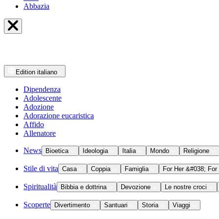
Abbazia
Edition
italiano
Dipendenza
Adolescente
Adozione
Adorazione eucaristica
Affido
Allenatore
News
Bioetica
Ideologia
Italia
Mondo
Religione
Stile di vita
Casa
Coppia
Famiglia
For Her &#038; For
Spiritualità
Bibbia e dottrina
Devozione
Le nostre croci
Scoperte
Divertimento
Santuari
Storia
Viaggi