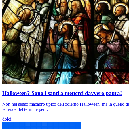
Halloween? Sono i santi a metterci davvero paura!
Non nel senso macabro tipico dell'odierno Halloween, ma in quello dell'a
letterale del termine per...
dolci