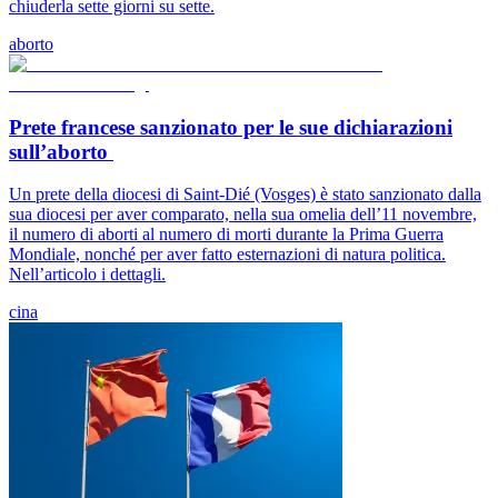
chiuderla sette giorni su sette.
aborto
Prete francese sanzionato per le sue dichiarazioni
sull’aborto
Un prete della diocesi di Saint-Dié (Vosges) è stato sanzionato dalla
sua diocesi per aver comparato, nella sua omelia dell’11 novembre,
il numero di aborti al numero di morti durante la Prima Guerra
Mondiale, nonché per aver fatto esternazioni di natura politica.
Nell’articolo i dettagli.
cina