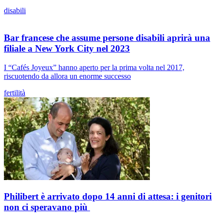
disabili
Bar francese che assume persone disabili aprirà una
filiale a New York City nel 2023
I “Cafés Joyeux” hanno aperto per la prima volta nel 2017,
riscuotendo da allora un enorme successo
fertilità
Philibert è arrivato dopo 14 anni di attesa: i genitori
non ci speravano più