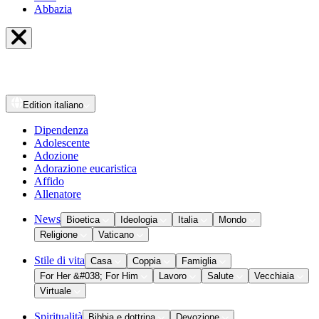
Abbazia
Edition
italiano
Dipendenza
Adolescente
Adozione
Adorazione eucaristica
Affido
Allenatore
News
Bioetica
Ideologia
Italia
Mondo
Religione
Vaticano
Stile di vita
Casa
Coppia
Famiglia
For Her &#038; For Him
Lavoro
Salute
Vecchiaia
Virtuale
Spiritualità
Bibbia e dottrina
Devozione