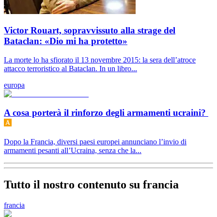
Victor Rouart, sopravvissuto alla strage del
Bataclan: «Dio mi ha protetto»
La morte lo ha sfiorato il 13 novembre 2015: la sera dell’atroce
attacco terroristico al Bataclan. In un libro...
europa
A cosa porterà il rinforzo degli armamenti ucraini?
Dopo la Francia, diversi paesi europei annunciano l’invio di
armamenti pesanti all’Ucraina, senza che la...
Tutto il nostro contenuto su francia
francia