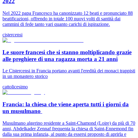
2022
Nel 2022 papa Francesco ha canonizzato 12 beati e pronunciato 88
beatificazioni, offrendo in totale 100 nuovi volti di santità dai
cammini di fede tanto vari quanto carichi di ispirazione.
cistercensi
Le suore francesi che si stanno moltiplicando grazie
alle preghiere di una ragazza morta a 21 anni
Le Cistercensi in Francia portano avanti l'eredità dei monaci trappisti
in un monastero storico
cattolicesimo
Francia: la chiesa che viene aperta tutti i giorni da
un musulmano
Musulmano algerino residente a Saint-Chamond (Loire) da più di 70
anni, Abdelkader Zennaf frequenta la chiesa di Saint-Ennemond fin
dalla sua prima infanzia, al punto da essersi proposto di aprirla e