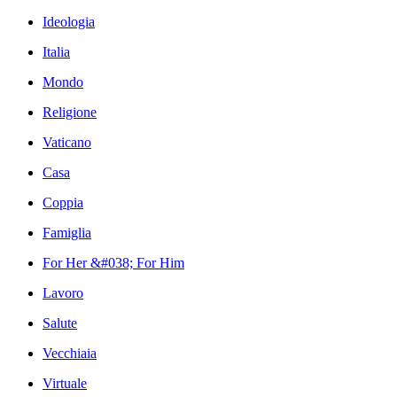
Ideologia
Italia
Mondo
Religione
Vaticano
Casa
Coppia
Famiglia
For Her &#038; For Him
Lavoro
Salute
Vecchiaia
Virtuale