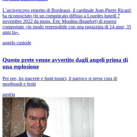
L’arcivescovo emerito di Bordeaux, il cardinale Jean-Pierre Ricard,
ha riconosciuto (in un comunicato diffuso a Lourdes lunedì 7
novembre 2022 da mons. Éric Moulins-Beaufort) di essersi
comportato «in modo reprensibile con una ragazzina di 14 anni, 35
anni fa».
angelo custode
Questo prete venne avvertito dagli angeli prima di
una esplosione
Per ore, tra macerie e fumi tossici, il parroco si prese cura di
moribondi e feriti
austria