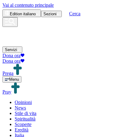
Vai al contenuto principale
Cerca
Edition
italiano
Sezioni
Servizi
Dona ora
Dona ora
Prega
Menu
Pray
Opinioni
News
Stile di vita
Spiritualità
Scoperte
Eredità
Italia