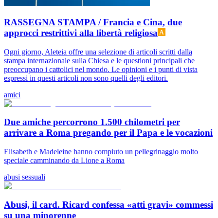
RASSEGNA STAMPA / Francia e Cina, due
approcci restrittivi alla libertà religiosa
Ogni giorno, Aleteia offre una selezione di articoli scritti dalla
stampa internazionale sulla Chiesa e le questioni principali che
preoccupano i cattolici nel mondo. Le opinioni e i punti di vista
espressi in questi articoli non sono quelli degli editori.
amici
Due amiche percorrono 1.500 chilometri per
arrivare a Roma pregando per il Papa e le vocazioni
Elisabeth e Madeleine hanno compiuto un pellegrinaggio molto
speciale camminando da Lione a Roma
abusi sessuali
Abusi, il card. Ricard confessa «atti gravi» commessi
su una minorenne