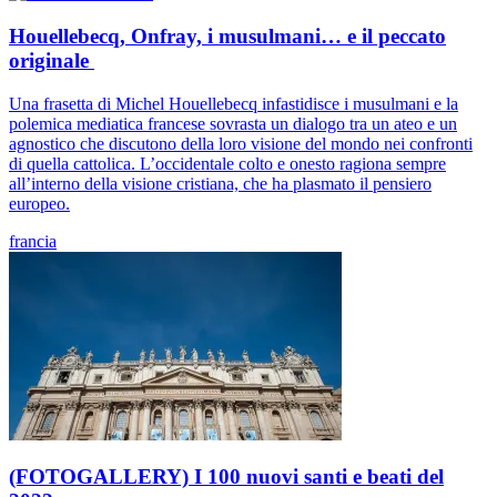
Houellebecq, Onfray, i musulmani… e il peccato
originale
Una frasetta di Michel Houellebecq infastidisce i musulmani e la
polemica mediatica francese sovrasta un dialogo tra un ateo e un
agnostico che discutono della loro visione del mondo nei confronti
di quella cattolica. L’occidentale colto e onesto ragiona sempre
all’interno della visione cristiana, che ha plasmato il pensiero
europeo.
francia
(FOTOGALLERY) I 100 nuovi santi e beati del