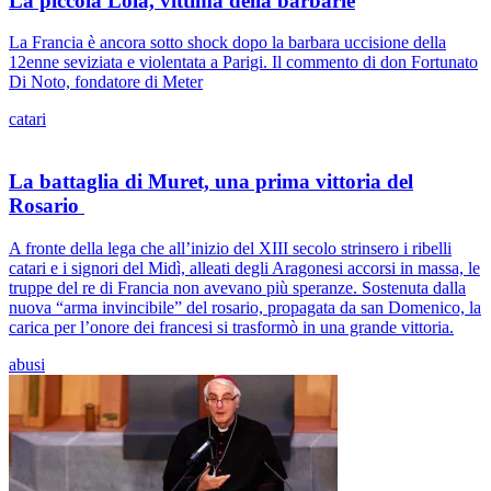
La piccola Lola, vittima della barbarie
La Francia è ancora sotto shock dopo la barbara uccisione della
12enne seviziata e violentata a Parigi. Il commento di don Fortunato
Di Noto, fondatore di Meter
catari
La battaglia di Muret, una prima vittoria del
Rosario
A fronte della lega che all’inizio del XIII secolo strinsero i ribelli
catari e i signori del Midì, alleati degli Aragonesi accorsi in massa, le
truppe del re di Francia non avevano più speranze. Sostenuta dalla
nuova “arma invincibile” del rosario, propagata da san Domenico, la
carica per l’onore dei francesi si trasformò in una grande vittoria.
abusi