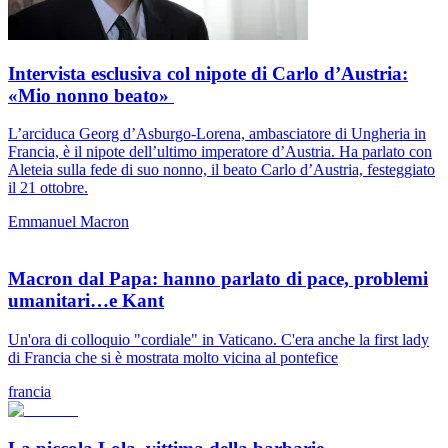
Intervista esclusiva col nipote di Carlo d’Austria:
«Mio nonno beato»
L’arciduca Georg d’Asburgo-Lorena, ambasciatore di Ungheria in
Francia, è il nipote dell’ultimo imperatore d’Austria. Ha parlato con
Aleteia sulla fede di suo nonno, il beato Carlo d’Austria, festeggiato
il 21 ottobre.
Emmanuel Macron
Macron dal Papa: hanno parlato di pace, problemi
umanitari…e Kant
Un'ora di colloquio "cordiale" in Vaticano. C'era anche la first lady
di Francia che si è mostrata molto vicina al pontefice
francia