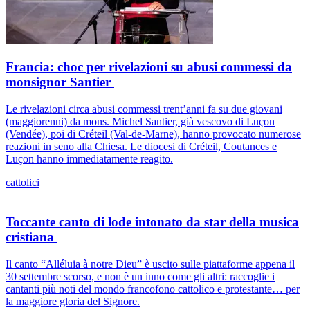
Francia: choc per rivelazioni su abusi commessi da
monsignor Santier
Le rivelazioni circa abusi commessi trent’anni fa su due giovani
(maggiorenni) da mons. Michel Santier, già vescovo di Luçon
(Vendée), poi di Créteil (Val-de-Marne), hanno provocato numerose
reazioni in seno alla Chiesa. Le diocesi di Créteil, Coutances e
Luçon hanno immediatamente reagito.
cattolici
Toccante canto di lode intonato da star della musica
cristiana
Il canto “Alléluia à notre Dieu” è uscito sulle piattaforme appena il
30 settembre scorso, e non è un inno come gli altri: raccoglie i
cantanti più noti del mondo francofono cattolico e protestante… per
la maggiore gloria del Signore.