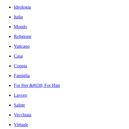
Ideologia
Italia
Mondo
Religione
Vaticano
Casa
Coppia
Famiglia
For Her &#038; For Him
Lavoro
Salute
Vecchiaia
Virtuale