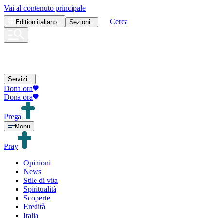
Vai al contenuto principale
Cerca
Edition
italiano
Sezioni
Servizi
Dona ora
Dona ora
Prega
Menu
Pray
Opinioni
News
Stile di vita
Spiritualità
Scoperte
Eredità
Italia