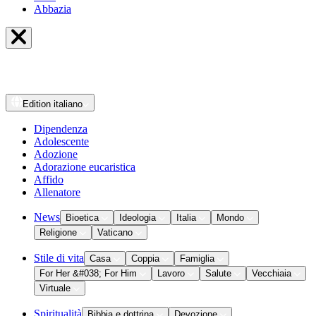
Abbazia
Edition
italiano
Dipendenza
Adolescente
Adozione
Adorazione eucaristica
Affido
Allenatore
News
Bioetica
Ideologia
Italia
Mondo
Religione
Vaticano
Stile di vita
Casa
Coppia
Famiglia
For Her &#038; For Him
Lavoro
Salute
Vecchiaia
Virtuale
Spiritualità
Bibbia e dottrina
Devozione