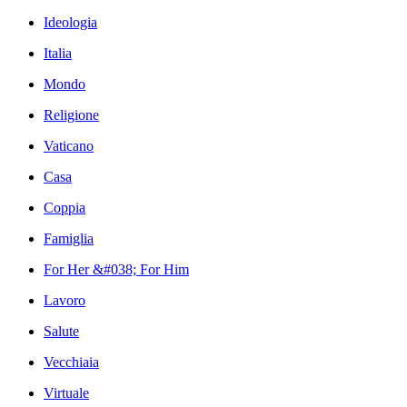
Ideologia
Italia
Mondo
Religione
Vaticano
Casa
Coppia
Famiglia
For Her &#038; For Him
Lavoro
Salute
Vecchiaia
Virtuale