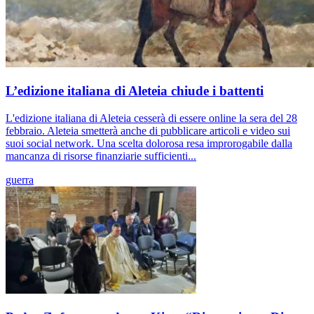
L’edizione italiana di Aleteia chiude i battenti
L'edizione italiana di Aleteia cesserà di essere online la sera del 28
febbraio. Aleteia smetterà anche di pubblicare articoli e video sui
suoi social network. Una scelta dolorosa resa improrogabile dalla
mancanza di risorse finanziarie sufficienti...
guerra