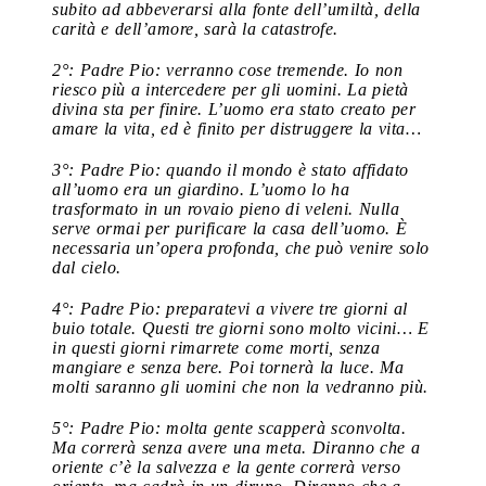
subito ad abbeverarsi alla fonte dell’umiltà, della
carità e dell’amore, sarà la catastrofe.
2°: Padre Pio: verranno cose tremende. Io non
riesco più a intercedere per gli uomini. La pietà
divina sta per finire. L’uomo era stato creato per
amare la vita, ed è finito per distruggere la vita…
3°: Padre Pio: quando il mondo è stato affidato
all’uomo era un giardino. L’uomo lo ha
trasformato in un rovaio pieno di veleni. Nulla
serve ormai per purificare la casa dell’uomo. È
necessaria un’opera profonda, che può venire solo
dal cielo.
4°: Padre Pio: preparatevi a vivere tre giorni al
buio totale. Questi tre giorni sono molto vicini… E
in questi giorni rimarrete come morti, senza
mangiare e senza bere. Poi tornerà la luce. Ma
molti saranno gli uomini che non la vedranno più.
5°: Padre Pio: molta gente scapperà sconvolta.
Ma correrà senza avere una meta. Diranno che a
oriente c’è la salvezza e la gente correrà verso