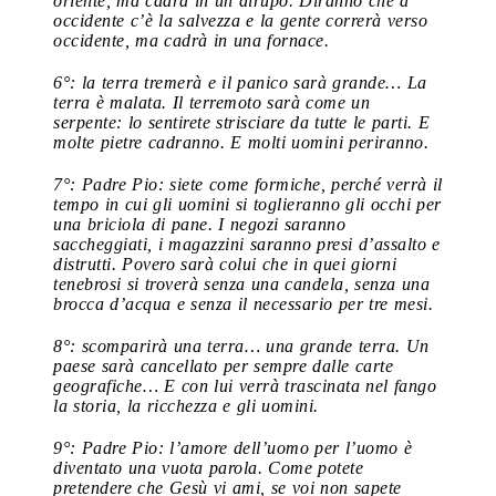
oriente, ma cadrà in un dirupo. Diranno che a
occidente c’è la salvezza e la gente correrà verso
occidente, ma cadrà in una fornace.
6°: la terra tremerà e il panico sarà grande… La
terra è malata. Il terremoto sarà come un
serpente: lo sentirete strisciare da tutte le parti. E
molte pietre cadranno. E molti uomini periranno.
7°: Padre Pio: siete come formiche, perché verrà il
tempo in cui gli uomini si toglieranno gli occhi per
una briciola di pane. I negozi saranno
saccheggiati, i magazzini saranno presi d’assalto e
distrutti. Povero sarà colui che in quei giorni
tenebrosi si troverà senza una candela, senza una
brocca d’acqua e senza il necessario per tre mesi.
8°: scomparirà una terra… una grande terra. Un
paese sarà cancellato per sempre dalle carte
geografiche… E con lui verrà trascinata nel fango
la storia, la ricchezza e gli uomini.
9°: Padre Pio: l’amore dell’uomo per l’uomo è
diventato una vuota parola. Come potete
pretendere che Gesù vi ami, se voi non sapete