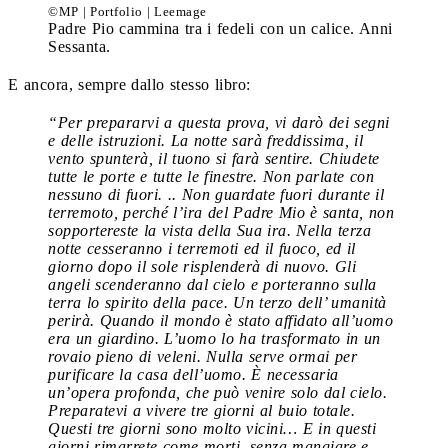
©MP | Portfolio | Leemage
Padre Pio cammina tra i fedeli con un calice. Anni
Sessanta.
E ancora, sempre dallo stesso libro:
“Per prepararvi a questa prova, vi darò dei segni
e delle istruzioni. La notte sarà freddissima, il
vento spunterà, il tuono si farà sentire. Chiudete
tutte le porte e tutte le finestre. Non parlate con
nessuno di fuori. .. Non guardate fuori durante il
terremoto, perché l’ira del Padre Mio è santa, non
sopportereste la vista della Sua ira. Nella terza
notte cesseranno i terremoti ed il fuoco, ed il
giorno dopo il sole risplenderà di nuovo. Gli
angeli scenderanno dal cielo e porteranno sulla
terra lo spirito della pace. Un terzo dell’ umanità
perirà. Quando il mondo è stato affidato all’uomo
era un giardino. L’uomo lo ha trasformato in un
rovaio pieno di veleni. Nulla serve ormai per
purificare la casa dell’uomo. È necessaria
un’opera profonda, che può venire solo dal cielo.
Preparatevi a vivere tre giorni al buio totale.
Questi tre giorni sono molto vicini… E in questi
giorni rimarrete come morti, senza mangiare e