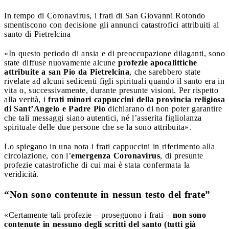
In tempo di Coronavirus, i frati di San Giovanni Rotondo
smentiscono con decisione gli annunci catastrofici attribuiti al
santo di Pietrelcina
«In questo periodo di ansia e di preoccupazione dilaganti, sono
state diffuse nuovamente alcune
profezie apocalittiche
attribuite a san Pio da Pietrelcina
, che sarebbero state
rivelate ad alcuni sedicenti figli spirituali quando il santo era in
vita o, successivamente, durante presunte visioni. Per rispetto
alla verità, i
frati minori cappuccini della provincia religiosa
di Sant’Angelo e Padre Pio
dichiarano di non poter garantire
che tali messaggi siano autentici, né l’asserita figliolanza
spirituale delle due persone che se la sono attribuita».
Lo spiegano in una nota i frati cappuccini in riferimento alla
circolazione, con l’
emergenza Coronavirus
, di presunte
profezie catastrofiche di cui mai è stata confermata la
veridicità.
“Non sono contenute in nessun testo del frate”
«Certamente tali profezie – proseguono i frati –
non sono
contenute in nessuno degli scritti del santo (tutti già