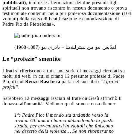
pubblicati)
, inoltre le affermazioni dei due presunti figli
spirituali non trovano riscontro in nessun documento o prova
testimoniale contenuti nella pur poderosa documentazione (104
volumi) della causa di beatificazione e canonizzazione di
Padre Pio da Pietrelcina».
القدّيس بيو من بييترلشينا – بادري بيو (1887-1968)
Le “profezie” smentite
I frati si riferiscono a tutta una serie di messaggi circolati su
molti siti web, in cui si citano 12 presunte profezie di Padre
Pio, di cui
Renzo Baschera
parla nel suo libro
“I grandi
profeti”.
Sarebbero 12 messaggi lasciati al frate da Gesù affinchò li
donasse all’umanità. Vediamo quali sono e cosa dicono:
1°: Padre Pio: il mondo sta andando verso la
rovina. Gli uomini hanno abbandonato la giusta
strada, per avventurarsi in viottoli che finiscono
nel deserto della violenza… Se non ritorneranno