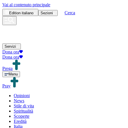
Vai al contenuto principale
Cerca
Edition
italiano
Sezioni
Servizi
Dona ora
Dona ora
Prega
Menu
Pray
Opinioni
News
Stile di vita
Spiritualità
Scoperte
Eredità
Italia