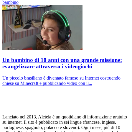
bambino
Un bambino di 10 anni con una grande missione:
evangelizzare attraverso i videogiochi
Un piccolo brasiliano è diventato famoso su Internet costruendo
chiese su Minecraft e pubblicando video con il...
Lanciato nel 2013, Aleteia è un quotidiano di informazione gratuito
su internet. Il sito è pubblicato in sei lingue (francese, inglese,
portoghese, spagnolo, polacco e sloveno). Ogni mese, più di 10