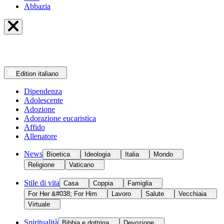
Abbazia
Edition
italiano
Dipendenza
Adolescente
Adozione
Adorazione eucaristica
Affido
Allenatore
News
Bioetica
Ideologia
Italia
Mondo
Religione
Vaticano
Stile di vita
Casa
Coppia
Famiglia
For Her &#038; For Him
Lavoro
Salute
Vecchiaia
Virtuale
Spiritualità
Bibbia e dottrina
Devozione