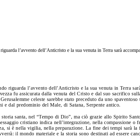
riguarda l’avvento dell’Anticristo e la sua venuta in Terra sarà accomp
ndo riguarda l’avvento dell’Anticristo e la sua venuta in Terra sa
vezza fu assicurata dalla venuta del Cristo e dal suo sacrifico su
Gerusalemme celeste sarebbe stato preceduto da uno spaventoso tr
ni e dal predominio del Male, di Satana, Serpente antico.
 storia santa, nel “Tempo di Dio”, ma ciò grazie allo Spirito Santo
 messaggio cristiano indica nell’integrazione, nella compassione o fr
a, si è nella vigilia, nella preparazione. La fine dei tempi sarà la
verrà: il mondo materiale e la storia sono destinati ad essere cance