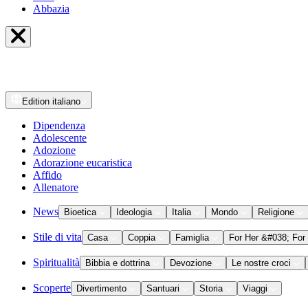
Abbazia
Edition
italiano
Dipendenza
Adolescente
Adozione
Adorazione eucaristica
Affido
Allenatore
News
Bioetica
Ideologia
Italia
Mondo
Religione
Stile di vita
Casa
Coppia
Famiglia
For Her &#038; For
Spiritualità
Bibbia e dottrina
Devozione
Le nostre croci
Scoperte
Divertimento
Santuari
Storia
Viaggi