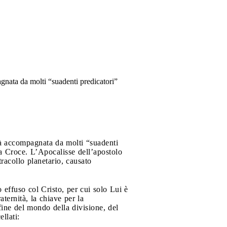
agnata da molti “suadenti predicatori”
rà accompagnata da molti “suadenti
lla Croce. L’Apocalisse dell’apostolo
acollo planetario, causato
 effuso col Cristo, per cui solo Lui è
aternità, la chiave per la
 fine del mondo della divisione, del
llati: