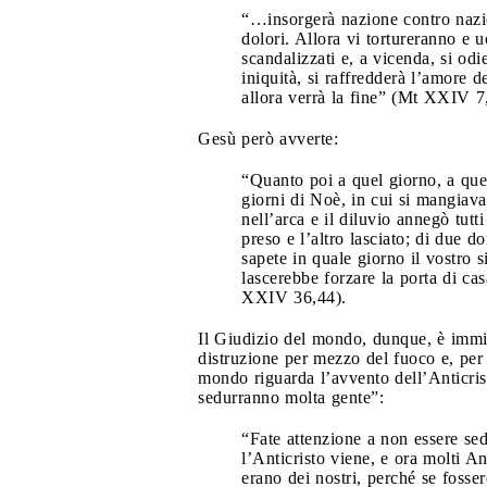
“…insorgerà nazione contro nazion
dolori. Allora vi tortureranno e 
scandalizzati e, a vicenda, si odi
iniquità, si raffredderà l’amore d
allora verrà la fine” (Mt XXIV 7
Gesù però avverte:
“Quanto poi a quel giorno, a quel
giorni di Noè, in cui si mangiava
nell’arca e il diluvio annegò tut
preso e l’altro lasciato; di due d
sapete in quale giorno il vostro s
lascerebbe forzare la porta di ca
XXIV 36,44).
Il Giudizio del mondo, dunque, è immin
distruzione per mezzo del fuoco e, per 
mondo riguarda l’avvento dell’Anticris
sedurranno molta gente”:
“Fate attenzione a non essere sed
l’Anticristo viene, e ora molti A
erano dei nostri, perché se fosse