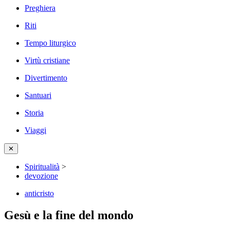
Preghiera
Riti
Tempo liturgico
Virtù cristiane
Divertimento
Santuari
Storia
Viaggi
✕
Spiritualità
>
devozione
anticristo
Gesù e la fine del mondo