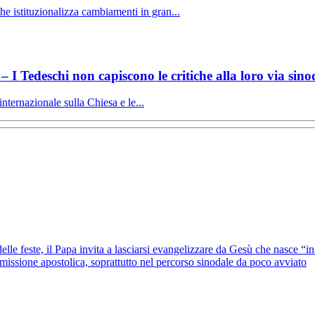
he istituzionalizza cambiamenti in gran...
 Tedeschi non capiscono le critiche alla loro via sin
internazionale sulla Chiesa e le...
lle feste, il Papa invita a lasciarsi evangelizzare da Gesù che nasce “in 
la missione apostolica, soprattutto nel percorso sinodale da poco avviato