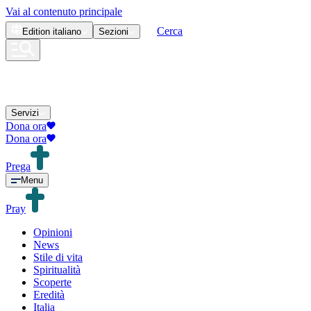
Vai al contenuto principale
Cerca
Edition
italiano
Sezioni
Servizi
Dona ora
Dona ora
Prega
Menu
Pray
Opinioni
News
Stile di vita
Spiritualità
Scoperte
Eredità
Italia