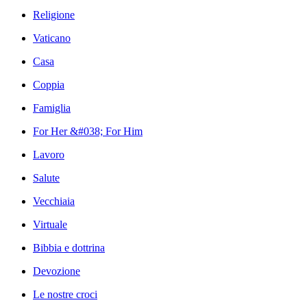
Religione
Vaticano
Casa
Coppia
Famiglia
For Her &#038; For Him
Lavoro
Salute
Vecchiaia
Virtuale
Bibbia e dottrina
Devozione
Le nostre croci