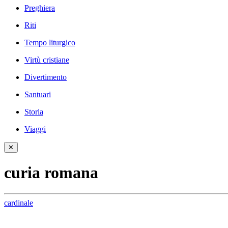
Preghiera
Riti
Tempo liturgico
Virtù cristiane
Divertimento
Santuari
Storia
Viaggi
✕
curia romana
cardinale