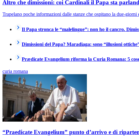
Altro che dimissioni: coi Cardinali il Papa sta parlando
Trapelano poche informazioni dalle stanze che ospitano la due-giorni 
Il Papa stronca le “malelingue”: non ho il cancro. Dimis
Dimissioni del Papa? Maradiaga: sono “illusioni ottiche
Prædicate Evangelium riforma la Curia Romana: 5 cos
curia romana
“Praedicate Evangelium” punto d’arrivo e di riparte