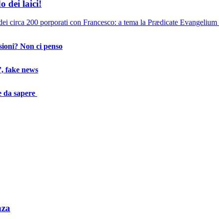
 dei laici!
dei circa 200 porporati con Francesco: a tema la Prædicate Evangelium e
sioni? Non ci penso
”, fake news
e da sapere
nza