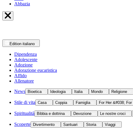
Abbazia
Edition
italiano
Dipendenza
Adolescente
Adozione
Adorazione eucaristica
Affido
Allenatore
News
Bioetica
Ideologia
Italia
Mondo
Religione
Stile di vita
Casa
Coppia
Famiglia
For Her &#038; For
Spiritualità
Bibbia e dottrina
Devozione
Le nostre croci
Scoperte
Divertimento
Santuari
Storia
Viaggi