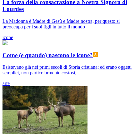
La forza della consacrazione a Nostra Signora di
Lourdes
La Madonna è Madre di Gesù e Madre nostra, per questo si
preoccupa per i suoi figli in tutto il mondo
icone
Come (e quando) nascono le icone?
Esistevano già nei primi secoli di Storia cristiana; ed erano oggetti
semplici, non particolarmente costosi,...
arte