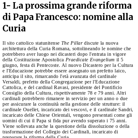
1- La prossima grande riforma
di Papa Francesco: nomine alla
Curia
Il sito cattolico statunitense
The Pillar
discute la nuova
architettura della Curia Romana, sottolineando le nomine che
potrebbero aver luogo nei dicasteri dopo l'entrata in vigore
della Costituzione Apostolica
Praedicate Evangelium
il 5
giugno, festa di Pentecoste. Al nuovo Dicastero per la Cultura
e l'Educazione potrebbe essere assegnato un prefetto laico,
anticipa il sito, rimarcando l'età avanzata del cardinale
Versaldi, prefetto della Congregazione per l'Educazione
Cattolica, e del cardinal Ravasi, presidente del Pontificio
Consiglio della Cultura, rispettivamente 78 e 79 anni. Altri
cardinali potrebbero rimanere in servizio per un anno o due
per assicurare la continuità nella gestione delle strutture: il
cardinale Ouellet, incaricato dei vescovi, e il cardinale Sandri,
incaricato delle Chiese Orientali, vengono presentati come gli
uomini di cui il Papa si fida pur avendo superato i 75 anni.
Viene sollevata anche la questione della dissoluzione o della
trasformazione del Collegio dei Cardinali, incaricato di
preparare la riforma della Curia.