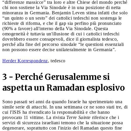
“differenze massicce” tra loro e altre Chiese del mondo perché
chi non sostiene la Via Sinodale è in una posizione di netta
minoranza in Germania. Benjamin Leven stima infatti che solo
“un quinto o un sesto” dei cattolici tedeschi non sostenga le
richieste di riforma, e che il gap sia perfino più pronunciato
(90% a favore) all'interno della Via Sinodale. Questa
omogeneità è tuttavia un'illusione di cui i cattolici tedeschi
dovrebbero essere consapevoli, dice il giornalista tedesco,
perché alla fine del percorso sinodale “le questioni essenziali
non possono essere decise unilateralmente in Germania”.
Herder Korrespondenz
, tedesco
3 - Perché Gerusalemme si
aspetta un Ramadan esplosivo
Sono passati sei anni da quando Israele ha sperimentato una
simile serie di attacchi. In una settimana ce ne sono stati tre, di
cui l'ISIS ha rivendicato la responsabilità e che hanno
provocato 11 vittime. La rivista
Terre Sainte
riferisce che i
servizi di sicurezza israeliani temono che la situazione possa
degenerare, soprattutto con l'inizio del Ramadan questo fine