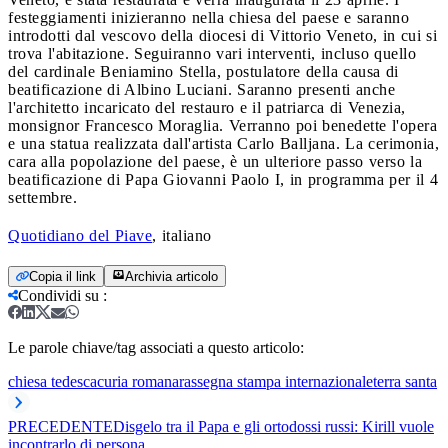
festeggiamenti inizieranno nella chiesa del paese e saranno
introdotti dal vescovo della diocesi di Vittorio Veneto, in cui si
trova l'abitazione. Seguiranno vari interventi, incluso quello
del cardinale Beniamino Stella, postulatore della causa di
beatificazione di Albino Luciani. Saranno presenti anche
l'architetto incaricato del restauro e il patriarca di Venezia,
monsignor Francesco Moraglia. Verranno poi benedette l'opera
e una statua realizzata dall'artista Carlo Balljana. La cerimonia,
cara alla popolazione del paese, è un ulteriore passo verso la
beatificazione di Papa Giovanni Paolo I, in programma per il 4
settembre.
Quotidiano del Piave
, italiano
Copia il link
Archivia articolo
Condividi su
:
Le parole chiave/tag associati a questo articolo:
chiesa tedesca
curia romana
rassegna stampa internazionale
terra santa
PRECEDENTE
Disgelo tra il Papa e gli ortodossi russi: Kirill vuole
incontrarlo di persona