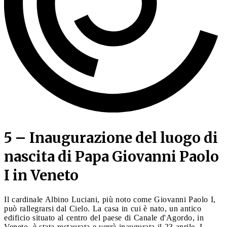
5 – Inaugurazione del luogo di
nascita di Papa Giovanni Paolo
I in Veneto
Il cardinale Albino Luciani, più noto come Giovanni Paolo I,
può rallegrarsi dal Cielo. La casa in cui è nato, un antico
edificio situato al centro del paese di Canale d'Agordo, in
Veneto, è stata restaurata e verrà inaugurata il 23 aprile. I