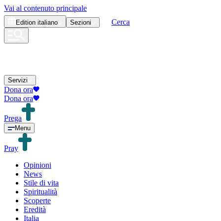
Vai al contenuto principale
Cerca
Edition
italiano
Sezioni
Servizi
Dona ora
Dona ora
Prega
Menu
Pray
Opinioni
News
Stile di vita
Spiritualità
Scoperte
Eredità
Italia