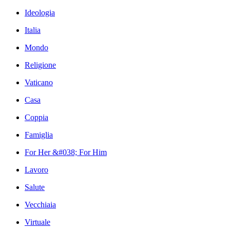
Ideologia
Italia
Mondo
Religione
Vaticano
Casa
Coppia
Famiglia
For Her &#038; For Him
Lavoro
Salute
Vecchiaia
Virtuale