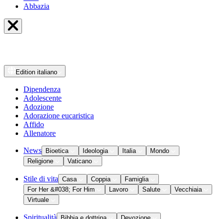
Abbazia
Edition
italiano
Dipendenza
Adolescente
Adozione
Adorazione eucaristica
Affido
Allenatore
News
Bioetica
Ideologia
Italia
Mondo
Religione
Vaticano
Stile di vita
Casa
Coppia
Famiglia
For Her &#038; For Him
Lavoro
Salute
Vecchiaia
Virtuale
Spiritualità
Bibbia e dottrina
Devozione