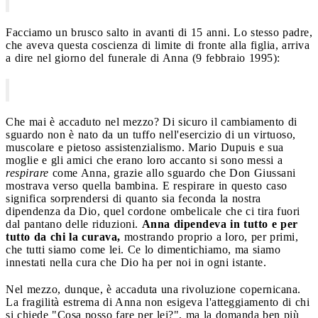
Facciamo un brusco salto in avanti di 15 anni. Lo stesso padre,
che aveva questa coscienza di limite di fronte alla figlia, arriva
a dire nel giorno del funerale di Anna (9 febbraio 1995):
Che mai è accaduto nel mezzo? Di sicuro il cambiamento di
sguardo non è nato da un tuffo nell'esercizio di un virtuoso,
muscolare e pietoso assistenzialismo. Mario Dupuis e sua
moglie e gli amici che erano loro accanto si sono messi a
respirare
come Anna, grazie allo sguardo che Don Giussani
mostrava verso quella bambina. E respirare in questo caso
significa sorprendersi di quanto sia feconda la nostra
dipendenza da Dio, quel cordone ombelicale che ci tira fuori
dal pantano delle riduzioni.
Anna dipendeva in tutto e per
tutto da chi la curava,
mostrando proprio a loro, per primi,
che tutti siamo come lei. Ce lo dimentichiamo, ma siamo
innestati nella cura che Dio ha per noi in ogni istante.
Nel mezzo, dunque, è accaduta una rivoluzione copernicana.
La fragilità estrema di Anna non esigeva l'atteggiamento di chi
si chiede "Cosa posso fare per lei?", ma la domanda ben più