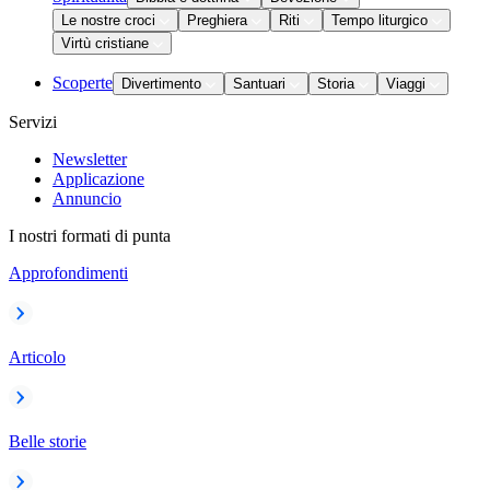
Le nostre croci
Preghiera
Riti
Tempo liturgico
Virtù cristiane
Scoperte
Divertimento
Santuari
Storia
Viaggi
Servizi
Newsletter
Applicazione
Annuncio
I nostri formati di punta
Approfondimenti
Articolo
Belle storie