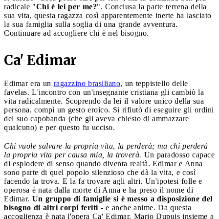
radicale "
Chi è lei per me?
". Conclusa la parte terrena della
sua vita, questa ragazza così apparentemente inerte ha lasciato
la sua famiglia sulla soglia di una grande avventura.
Continuare ad accogliere chi è nel bisogno.
Ca' Edimar
Edimar era un
ragazzino brasiliano
, un teppistello delle
favelas. L'incontro con un'insegnante cristiana gli cambiò la
vita radicalmente. Scoprendo da lei il valore unico della sua
persona, compì un gesto eroico. Si rifiutò di eseguire gli ordini
del suo capobanda (che gli aveva chiesto di ammazzare
qualcuno) e per questo fu ucciso.
Chi vuole salvare la propria vita, la perderà; ma chi perderà
la propria vita per causa mia, la troverà.
Un paradosso capace
di esplodere di senso quando diventa realtà. Edimar e Anna
sono parte di quel popolo silenzioso che dà la vita, e così
facendo la trova. E la fa trovare agli altri. Un'ipotesi folle e
operosa è nata dalla morte di Anna e ha preso il nome di
Edimar.
Un gruppo di famiglie si è messo a disposizione del
bisogno di altri corpi feriti
- e anche anime. Da questa
accoglienza è nata l'opera Ca' Edimar. Mario Dupuis insieme a