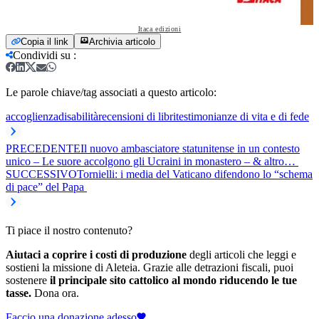
Itaca edizioni
Copia il link
Archivia articolo
Condividi su
:
Le parole chiave/tag associati a questo articolo:
accoglienza
disabilità
recensioni di libri
testimonianze di vita e di fede
PRECEDENTE
Il nuovo ambasciatore statunitense in un contesto
unico – Le suore accolgono gli Ucraini in monastero – & altro…
SUCCESSIVO
Tornielli: i media del Vaticano difendono lo “schema
di pace” del Papa
Ti piace il nostro contenuto?
Aiutaci a coprire i costi di produzione
degli articoli che leggi e
sostieni la missione di Aleteia. Grazie alle detrazioni fiscali, puoi
sostenere
il principale sito cattolico al mondo riducendo le tue
tasse.
Dona ora.
Faccio una donazione adesso