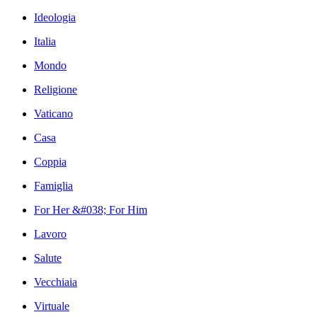
Ideologia
Italia
Mondo
Religione
Vaticano
Casa
Coppia
Famiglia
For Her &#038; For Him
Lavoro
Salute
Vecchiaia
Virtuale