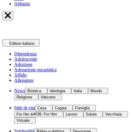
Abbazia
Edition
italiano
Dipendenza
Adolescente
Adozione
Adorazione eucaristica
Affido
Allenatore
News
Bioetica
Ideologia
Italia
Mondo
Religione
Vaticano
Stile di vita
Casa
Coppia
Famiglia
For Her &#038; For Him
Lavoro
Salute
Vecchiaia
Virtuale
Spiritualità
Bibbia e dottrina
Devozione