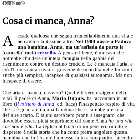
Cosa ci manca, Anna?
A
ccade qualcosa che segna irrimediabilmente una vita e
ne cambia tantissime altre.
Nel 1980 nasce a Padova
una bambina, Anna, ma un'asfissia da parto le
'cancella' metà
cervello
.
A pensarci bene, è un caso che
potrebbe chiudere un'intera famiglia nella gabbia del
risentimento contro un destino crudele. Le è mancata l'aria, e
ciò l'ha resa una creatura gravemente impedita nelle funzioni
anche più semplici, incapace di qualsiasi autonomia. Ma non
incapace di essere.
Che aria ci manca, davvero? Qual è il vero ossigeno della
vita? Il padre di Anna,
Mario Dupuis
, ha raccontato in un
libro (
Il mistero di Anna
, ed. Itaca) l'inaspettato respiro di vita
che si è generato da una bambina che si farebbe presto a
definire scarto. E taluni sarebbero pronti a insegnarci che
dovrebbe essere pietà sopprimere chi come Anna
ha una vita
che non è vita
. La replica al boato di un pensiero ridotto e
disperato è nella storia che ha come pietra angolare questa
bambina che in 15 anni ha messo tutto a soqquadro, facendo