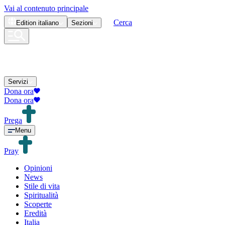
Vai al contenuto principale
Cerca
Edition
italiano
Sezioni
Servizi
Dona ora
Dona ora
Prega
Menu
Pray
Opinioni
News
Stile di vita
Spiritualità
Scoperte
Eredità
Italia