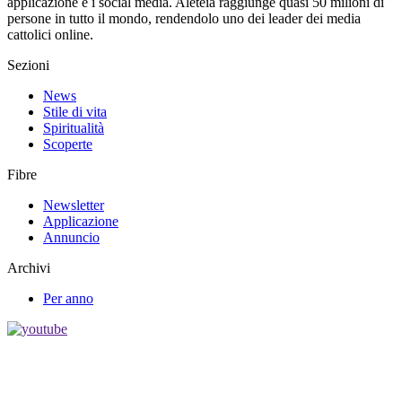
applicazione e i social media. Aleteia raggiunge quasi 50 milioni di
persone in tutto il mondo, rendendolo uno dei leader dei media
cattolici online.
Sezioni
News
Stile di vita
Spiritualità
Scoperte
Fibre
Newsletter
Applicazione
Annuncio
Archivi
Per anno