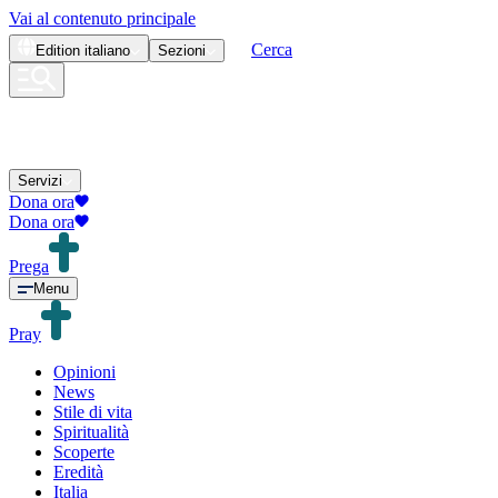
Vai al contenuto principale
Cerca
Edition
italiano
Sezioni
Servizi
Dona ora
Dona ora
Prega
Menu
Pray
Opinioni
News
Stile di vita
Spiritualità
Scoperte
Eredità
Italia