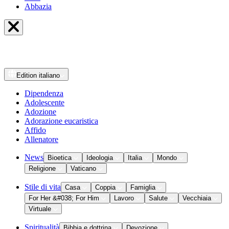
Abbazia
Edition
italiano
Dipendenza
Adolescente
Adozione
Adorazione eucaristica
Affido
Allenatore
News
Bioetica
Ideologia
Italia
Mondo
Religione
Vaticano
Stile di vita
Casa
Coppia
Famiglia
For Her &#038; For Him
Lavoro
Salute
Vecchiaia
Virtuale
Spiritualità
Bibbia e dottrina
Devozione