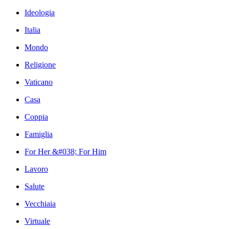
Ideologia
Italia
Mondo
Religione
Vaticano
Casa
Coppia
Famiglia
For Her &#038; For Him
Lavoro
Salute
Vecchiaia
Virtuale