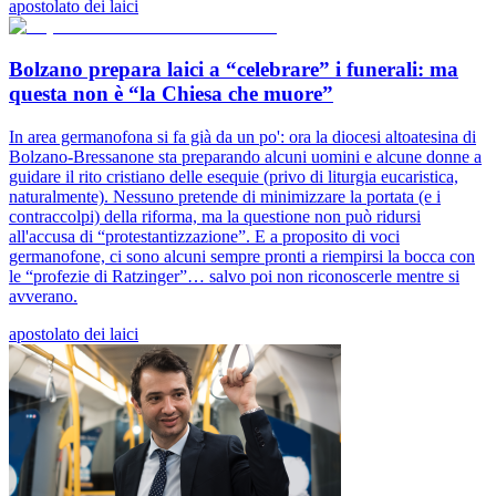
apostolato dei laici
Bolzano prepara laici a “celebrare” i funerali: ma
questa non è “la Chiesa che muore”
In area germanofona si fa già da un po': ora la diocesi altoatesina di
Bolzano-Bressanone sta preparando alcuni uomini e alcune donne a
guidare il rito cristiano delle esequie (privo di liturgia eucaristica,
naturalmente). Nessuno pretende di minimizzare la portata (e i
contraccolpi) della riforma, ma la questione non può ridursi
all'accusa di “protestantizzazione”. E a proposito di voci
germanofone, ci sono alcuni sempre pronti a riempirsi la bocca con
le “profezie di Ratzinger”… salvo poi non riconoscerle mentre si
avverano.
apostolato dei laici