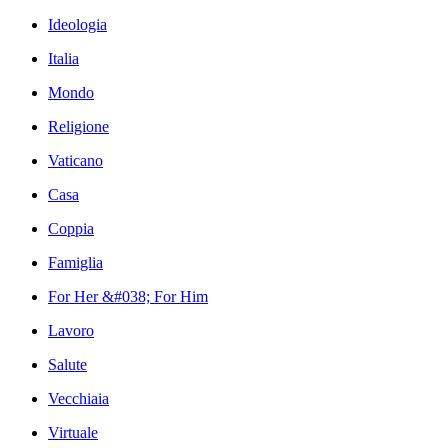
Ideologia
Italia
Mondo
Religione
Vaticano
Casa
Coppia
Famiglia
For Her &#038; For Him
Lavoro
Salute
Vecchiaia
Virtuale