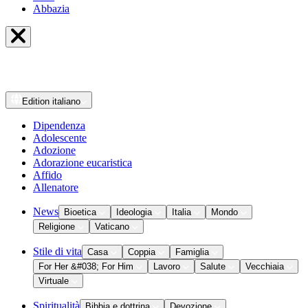
Abbazia
Edition
italiano
Dipendenza
Adolescente
Adozione
Adorazione eucaristica
Affido
Allenatore
News
Bioetica
Ideologia
Italia
Mondo
Religione
Vaticano
Stile di vita
Casa
Coppia
Famiglia
For Her &#038; For Him
Lavoro
Salute
Vecchiaia
Virtuale
Spiritualità
Bibbia e dottrina
Devozione