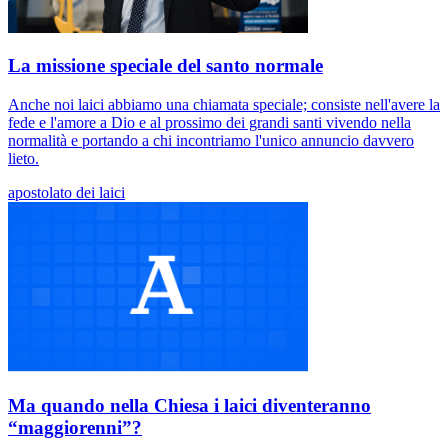
La missione speciale del santo normale
Anche noi laici abbiamo una chiamata speciale; consiste nell'avere la
fede e l'amore a Dio e al prossimo dei grandi santi vivendo nella
normalità e portando a chi incontriamo l'unico annuncio davvero
lieto.
apostolato dei laici
Ma quando nella Chiesa i laici diventeranno
“maggiorenni”?