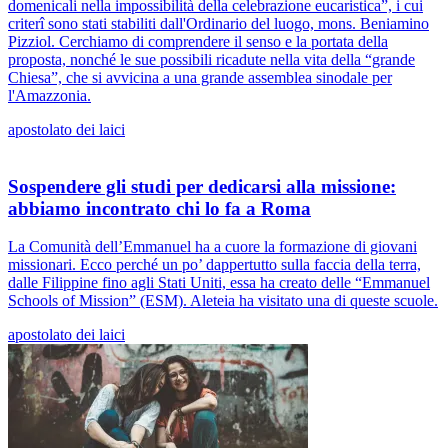
domenicali nella impossibilità della celebrazione eucaristica”, i cui
criterî sono stati stabiliti dall'Ordinario del luogo, mons. Beniamino
Pizziol. Cerchiamo di comprendere il senso e la portata della
proposta, nonché le sue possibili ricadute nella vita della “grande
Chiesa”, che si avvicina a una grande assemblea sinodale per
l'Amazzonia.
apostolato dei laici
Sospendere gli studi per dedicarsi alla missione:
abbiamo incontrato chi lo fa a Roma
La Comunità dell’Emmanuel ha a cuore la formazione di giovani
missionari. Ecco perché un po’ dappertutto sulla faccia della terra,
dalle Filippine fino agli Stati Uniti, essa ha creato delle “Emmanuel
Schools of Mission” (ESM). Aleteia ha visitato una di queste scuole.
apostolato dei laici