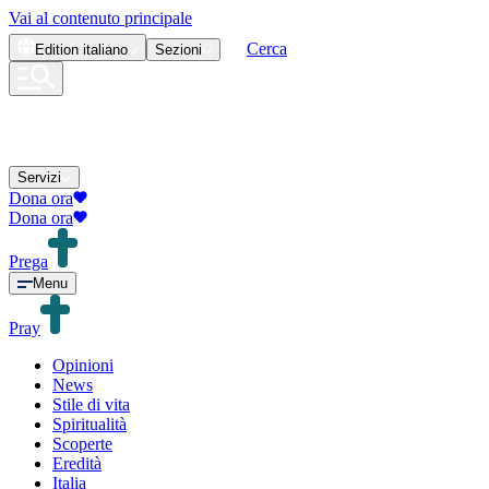
Vai al contenuto principale
Cerca
Edition
italiano
Sezioni
Servizi
Dona ora
Dona ora
Prega
Menu
Pray
Opinioni
News
Stile di vita
Spiritualità
Scoperte
Eredità
Italia