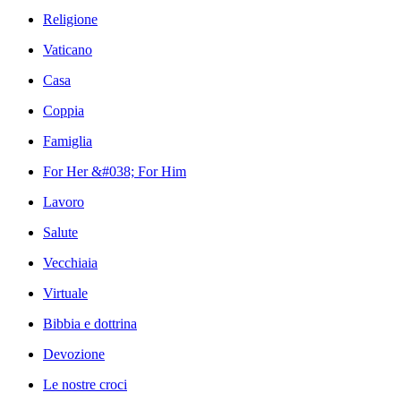
Religione
Vaticano
Casa
Coppia
Famiglia
For Her &#038; For Him
Lavoro
Salute
Vecchiaia
Virtuale
Bibbia e dottrina
Devozione
Le nostre croci