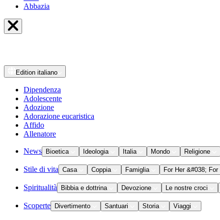
Abbazia
Edition
italiano
Dipendenza
Adolescente
Adozione
Adorazione eucaristica
Affido
Allenatore
News
Bioetica
Ideologia
Italia
Mondo
Religione
Stile di vita
Casa
Coppia
Famiglia
For Her &#038; For
Spiritualità
Bibbia e dottrina
Devozione
Le nostre croci
Scoperte
Divertimento
Santuari
Storia
Viaggi