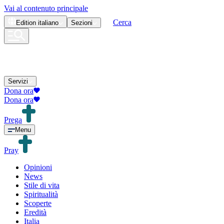
Vai al contenuto principale
Cerca
Edition
italiano
Sezioni
Servizi
Dona ora
Dona ora
Prega
Menu
Pray
Opinioni
News
Stile di vita
Spiritualità
Scoperte
Eredità
Italia