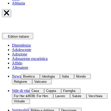
Abbazia
Edition
italiano
Dipendenza
Adolescente
Adozione
Adorazione eucaristica
Affido
Allenatore
News
Bioetica
Ideologia
Italia
Mondo
Religione
Vaticano
Stile di vita
Casa
Coppia
Famiglia
For Her &#038; For Him
Lavoro
Salute
Vecchiaia
Virtuale
Spiritualità
Bibbia e dottrina
Devozione