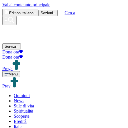
Vai al contenuto principale
Cerca
Edition
italiano
Sezioni
Servizi
Dona ora
Dona ora
Prega
Menu
Pray
Opinioni
News
Stile di vita
Spiritualità
Scoperte
Eredità
Italia