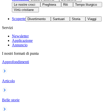
Le nostre croci
Preghiera
Riti
Tempo liturgico
Virtù cristiane
Scoperte
Divertimento
Santuari
Storia
Viaggi
Servizi
Newsletter
Applicazione
Annuncio
I nostri formati di punta
Approfondimenti
Articolo
Belle storie