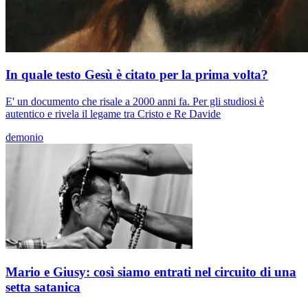
In quale testo Gesù è citato per la prima volta?
E' un documento che risale a 2000 anni fa. Per gli studiosi è
autentico e rivela il legame tra Cristo e Re Davide
demonio
Mario e Giusy: così siamo entrati nel circuito di una
setta satanica