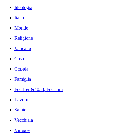
Ideologia
Italia
Mondo
Religione
Vaticano
Casa
Coppia
Famiglia
For Her &#038; For Him
Lavoro
Salute
Vecchiaia
Virtuale