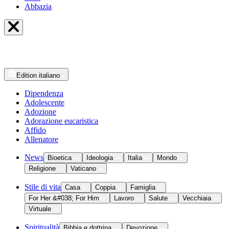
Abbazia
Edition
italiano
Dipendenza
Adolescente
Adozione
Adorazione eucaristica
Affido
Allenatore
News
Bioetica
Ideologia
Italia
Mondo
Religione
Vaticano
Stile di vita
Casa
Coppia
Famiglia
For Her &#038; For Him
Lavoro
Salute
Vecchiaia
Virtuale
Spiritualità
Bibbia e dottrina
Devozione