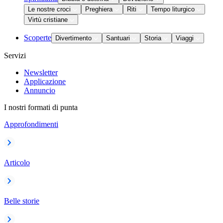
Le nostre croci
Preghiera
Riti
Tempo liturgico
Virtù cristiane
Scoperte
Divertimento
Santuari
Storia
Viaggi
Servizi
Newsletter
Applicazione
Annuncio
I nostri formati di punta
Approfondimenti
Articolo
Belle storie