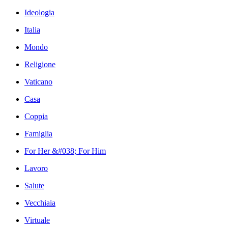
Ideologia
Italia
Mondo
Religione
Vaticano
Casa
Coppia
Famiglia
For Her &#038; For Him
Lavoro
Salute
Vecchiaia
Virtuale