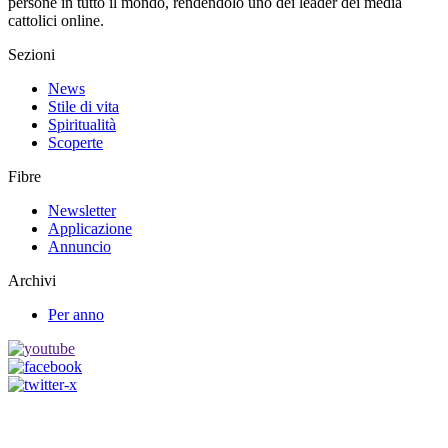
persone in tutto il mondo, rendendolo uno dei leader dei media
cattolici online.
Sezioni
News
Stile di vita
Spiritualità
Scoperte
Fibre
Newsletter
Applicazione
Annuncio
Archivi
Per anno