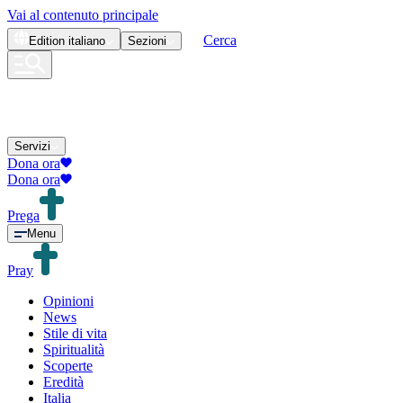
Vai al contenuto principale
Cerca
Edition
italiano
Sezioni
Servizi
Dona ora
Dona ora
Prega
Menu
Pray
Opinioni
News
Stile di vita
Spiritualità
Scoperte
Eredità
Italia