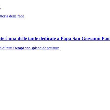
?
toria della fede
te è una delle tante dedicate a Papa San Giovanni Paol
 di tutti i tempi con splendide sculture