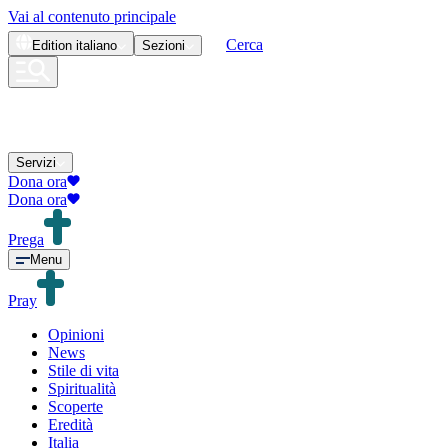
Vai al contenuto principale
Cerca
Edition
italiano
Sezioni
Servizi
Dona ora
Dona ora
Prega
Menu
Pray
Opinioni
News
Stile di vita
Spiritualità
Scoperte
Eredità
Italia