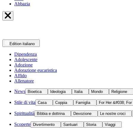
Abbazia
Edition
italiano
Dipendenza
Adolescente
Adozione
Adorazione eucaristica
Affido
Allenatore
News
Bioetica
Ideologia
Italia
Mondo
Religione
Stile di vita
Casa
Coppia
Famiglia
For Her &#038; For
Spiritualità
Bibbia e dottrina
Devozione
Le nostre croci
Scoperte
Divertimento
Santuari
Storia
Viaggi