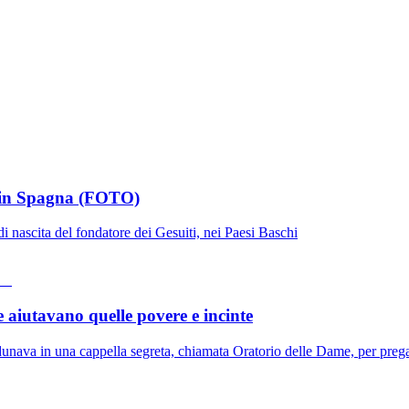
a in Spagna (FOTO)
di nascita del fondatore dei Gesuiti, nei Paesi Baschi
ne aiutavano quelle povere e incinte
nava in una cappella segreta, chiamata Oratorio delle Dame, per pregare