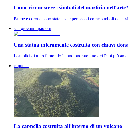
Come riconoscere i simboli del martirio nell’arte
Palme e corone sono state usate per secoli come simboli della vit
san giovanni paolo ii
Una statua interamente costruita con chiavi dona
I cattolici di tutto il mondo hanno onorato uno dei Papi più amati
cappella
La cappella costruita all’interno di un vulcano