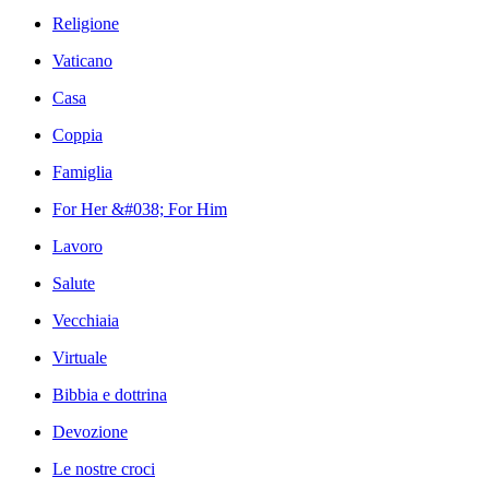
Religione
Vaticano
Casa
Coppia
Famiglia
For Her &#038; For Him
Lavoro
Salute
Vecchiaia
Virtuale
Bibbia e dottrina
Devozione
Le nostre croci