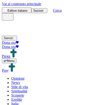
Vai al contenuto principale
Cerca
Edition
italiano
Sezioni
Servizi
Dona ora
Dona ora
Prega
Menu
Pray
Opinioni
News
Stile di vita
Spiritualità
Scoperte
Eredità
Italia